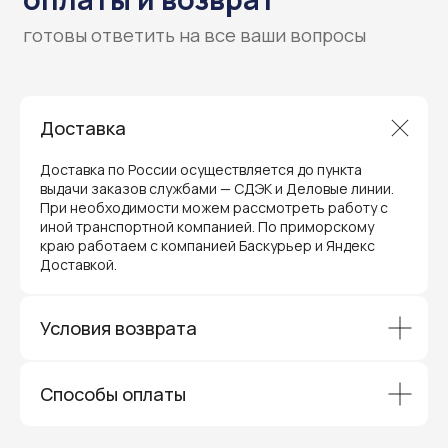
Доставка
Доставка по России осуществляется до пункта
Гарантия и поддержка
выдачи заказов службами — СДЭК и Деловые линии.
При необходимости можем рассмотреть работу с
ремонт и сервис
иной транспортной компанией. По приморскому
краю работаем с компанией Баскурьер и Яндекс
Мы предлагаем полный послепродажный
Доставкой.
сервис для торгового оборудования,
видеонаблюдения и онлайн-касс. Все
устройства, купленные у нас, покрываются
гарантией производителя и обслуживаются
Условия возврата
через официальные сервисные центры
в Приморском крае.
Вам не придется отправлять оборудование
Способы оплаты
и ждать длительное время — мы обеспечиваем
быструю и эффективную коммуникацию с АСЦ,
чтобы ваш бизнес работал без перебоев.