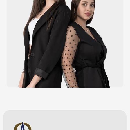
Каталог
Видеонаблюдение
Штрихкодовое оборудование
Принтеры чеков и этикеток
Счётчики валюты
Денежные ящики
Антикражные ворота
Весовое оборудование
Онлайн-кассы
Терминалы самообслуживания
POS-моноблоки
POS-компьютеры
POS-мониторы
Меню
Услуги
О компании
Оплата и доставка
Контакты
Политика конфидециальности