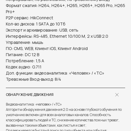
Формат сжатия: H264, H264+, H265, H265+, H265 Pro, H265
Pro+
P2P сервис: HikConnect
Кол-во дисков: 1 SATA до 10Тб
Экспорт и архивирование: USB, сеть
Интерфейсы: RS-485, Ethernet 10/100 M, 2 x USB 2.0
Управление: мышь
ПО: CMS, WEB, Клиент iOS, Клиент Android
Питание: DC 12 В
Потребление: 1,5 А
Кодек аудио: G.711
Доп. функции: видеоаналитика: «Человек» / «ТС»
Тревожные Вход-выход: 8/4
ОБНАРУЖЕНИЕ ДВИЖЕНИЯ
Видеоаналитика: «человек» / «ТС»
Алгоритм обнаружения движения 2.0 на основе глубокого обучения по
умолчанию включен для всех аналоговых каналов. Способность
классифицировать людей и ТС, снижение количества ложных тревог,
вызванных такими объектами, как листья и свет;
Поддерживается быстрый поиск по типу объекта или события;