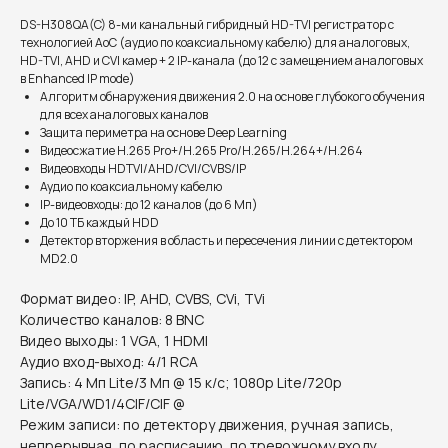
DS-H308QA(C) 8-ми канальный гибридный HD-TVI регистратор c
технологией AoC (аудио по коаксиальному кабелю) для аналоговых,
HD-TVI, AHD и CVI камер + 2 IP-канала (до 12 с замещением аналоговых
в Enhanced IP mode)
Алгоритм обнаружения движения 2.0 на основе глубокого обучения
для всех аналоговых каналов
Защита периметра на основе Deep Learning
Видеосжатие H.265 Pro+/H.265 Pro/H.265/H.264+/H.264
Видеовходы HDTVI/AHD/CVI/CVBS/IP
Аудио по коаксиальному кабелю
IP-видеовходы: до 12 каналов (до 6 Мп)
До 10 TБ каждый HDD
Детектор вторжения в область и пересечения линии c детектором
MD2.0
Формат видео: IP, AHD, CVBS, CVi, TVi
Количество каналов: 8 BNC
Видео выходы: 1 VGA, 1 HDMI
Аудио вход-выход: 4/1 RCA
Запись: 4 Мп Lite/3 Мп @ 15 к/с; 1080p Lite/720p
Lite/VGA/WD1/4CIF/CIF @
Режим записи: по детектору движения, ручная запись,
непрерывная, по расписанию, по тревожному входу