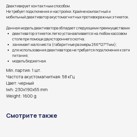
Деактивирует контактным способом.
Не требует подключения и настройки. Крайне компактный и
мобильный деактиватор акустомагнитных противокражных этикеток.
Данная модель деактиватора обладает следующими преимуществами:
деактиватор этикеток легко устанавливается на любом кассовом
столе при помощи двухстороннего скотча;
занимает мало места (габаритные размеры 286*127*7мм);
для использования деактиватора не требуется подключения к сети
питания;
модель бюджетная.
Min. партия: 1 шт.
Частота акустомагнитная: 58 кГц
Цвет: черный
lwh: 230x190x55 mm
Weight: 1600 g
Смотрите также