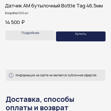
Датчик АМ бутылочный Bottle Tag 46,5мм
А
Информация на сайте не является публичной офертой.
а
В коробке 500 шт.
Mi
В к
₽
14 500
Доставка, способы
13
Подробнее
Купить
оплаты и возврат
готовы ответить на все ваши вопросы