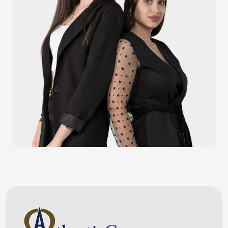
Видеонаблюдение
Штрихкодовое оборудование
Принтеры чеков и этикеток
Счётчики валюты
Денежные ящики
Антикражные ворота
Весовое оборудование
Онлайн-кассы
Терминалы самообслуживания
POS-моноблоки
POS-компьютеры
POS-мониторы
Меню
Услуги
О компании
Оплата и доставка
Контакты
Политика конфидециальности