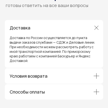
Доставка
Доставка по России осуществляется до пункта
выдачи заказов службами — СДЭК и Деловые линии.
Гарантия и поддержка
При необходимости можем рассмотреть работу с
ремонт и сервис
иной транспортной компанией. По приморскому
краю работаем с компанией Баскурьер и Яндекс
Мы предлагаем полный послепродажный
Доставкой.
сервис для торгового оборудования,
видеонаблюдения и онлайн-касс. Все
устройства, купленные у нас, покрываются
гарантией производителя и обслуживаются
Условия возврата
через официальные сервисные центры
в Приморском крае.
Вам не придется отправлять оборудование
Способы оплаты
и ждать длительное время — мы обеспечиваем
быструю и эффективную коммуникацию с АСЦ,
чтобы ваш бизнес работал без перебоев.