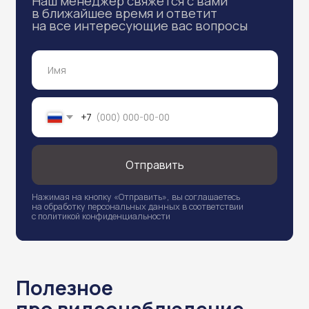
Хиты продаж
надежное видеонаблюдение
с Atlantis Group
Честные отзывы наших
клиентов
Мнение тех, кто уже установил
видеонаблюдение с нами