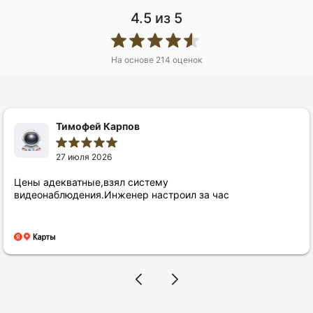
4.5
из 5
У вас рабочая систем
с нашей гарантией
На основе
214
оценок
Частые вопросы
Тимофей Карпов
готовы ответить на все ваши вопросы
27 июля 2026
Цены адекватные,взял систему
видеонаблюдения.Инженер настроил за час