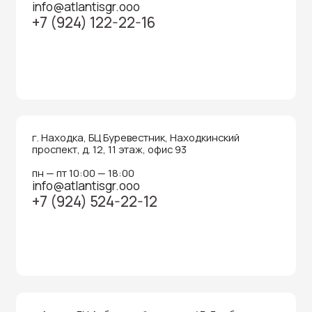
Денежные ящики
Антикражные ворота
Весовое оборудование
Онлайн-кассы
Терминалы самообслуживания
POS-моноблоки
POS-компьютеры
POS-мониторы
Меню
Услуги
О компании
Оплата и доставка
Контакты
Политика конфидециальности
Обращаем Ваше внимание на то, что данный интернет-сайт носит
исключительно информационный характер и ни при каких условиях
информационные материалы и цены, размещенные на сайте, не являются
публичной офертой, определяемой положениями Статей 435 и 437
Гражданского кодекса РФ. Ваш заказ, включая стоимость и наличие товара,
будет подтвержден нашим менеджером посредством телефонного звонка на
номер, указанный Вами при заказе.