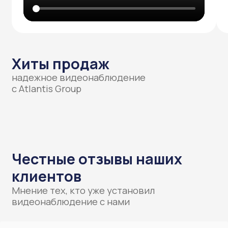
и мы согласовываем время
приезда нашего специалиста
Расчет
Составляем смету
и подписываем договор
Установка
Проводим монтажные работы
и обучаем, как пользоваться системой
Результат