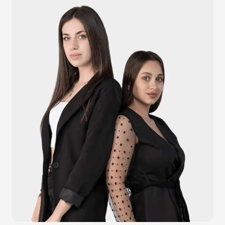
Каталог
Видеонаблюдение
Штрихкодовое оборудование
Принтеры чеков и этикеток
Счётчики валюты
Денежные ящики
Антикражные ворота
Весовое оборудование
Онлайн-кассы
Терминалы самообслуживания
POS-моноблоки
POS-компьютеры
POS-мониторы
Меню
Услуги
О компании