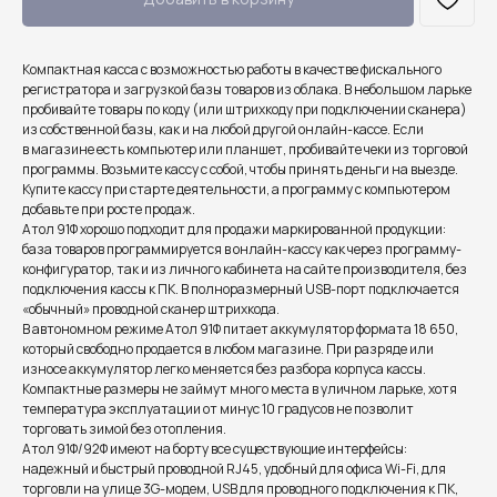
Компактная касса с возможностью работы в качестве фискального
регистратора и загрузкой базы товаров из облака. В небольшом ларьке
пробивайте товары по коду (или штрихкоду при подключении сканера)
из собственной базы, как и на любой другой онлайн-кассе. Если
в магазине есть компьютер или планшет, пробивайте чеки из торговой
программы. Возьмите кассу с собой, чтобы принять деньги на выезде.
Купите кассу при старте деятельности, а программу с компьютером
добавьте при росте продаж.
Атол 91Ф хорошо подходит для продажи маркированной продукции:
база товаров программируется в онлайн-кассу как через программу-
конфигуратор, так и из личного кабинета на сайте производителя, без
подключения кассы к ПК. В полноразмерный USB-порт подключается
«обычный» проводной сканер штрихкода.
В автономном режиме Атол 91Ф питает аккумулятор формата 18 650,
который свободно продается в любом магазине. При разряде или
износе аккумулятор легко меняется без разбора корпуса кассы.
Компактные размеры не займут много места в уличном ларьке, хотя
температура эксплуатации от минус 10 градусов не позволит
торговать зимой без отопления.
Атол 91Ф/92Ф имеют на борту все существующие интерфейсы:
надежный и быстрый проводной RJ45, удобный для офиса Wi-Fi, для
торговли на улице 3G-модем, USB для проводного подключения к ПК,