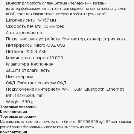
Bluetooth для работы с планшетами и телефонами. Каждый
из интерфейсов можно настроить одновременно как на передачу чеков
в ОФД, так и для связи с компьютером и работы в режиме ФР.
Ширина ленты: 44/57 мм
Скорость печати: 50 мм/сек
Автоотрезчик: нет
Подкл. внешних устройств: Компьютер, сканер штрих-кода
Интерфейсы: Micro-USB, USB
Питание: 220 В, АКБ
Количество товаров: 10 000
Клавиатура: Кнопочная
Защита от влаги: есть
Цвет: черный
ОФД: Работает со всеми ОФД
Подключение к интернету: Wi-Fi, GSM, Bluetooth, Ethernet
lwh: 187x85x66 mm
Weight: 390 g
Торговые операции
Комплектация
Торговые операции
Максимально возможная сумма к пробитию - 99 999 999 руб. 99 коп., скидки,
регистрация безналичных платежей, выплаты из кассы.
Комплектация