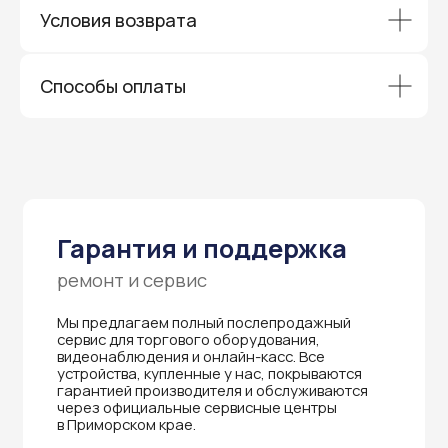
и ждать длительное время — мы обеспечиваем
Условия возврата
быструю и эффективную коммуникацию с АСЦ,
чтобы ваш бизнес работал без перебоев.
Способы оплаты