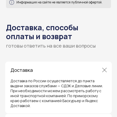
Гарантия и поддержка
Доставка
ремонт и сервис
Доставка по России осуществляется до пункта
Мы предлагаем полный послепродажный
выдачи заказов службами — СДЭК и Деловые линии.
сервис для торгового оборудования,
При необходимости можем рассмотреть работу с
видеонаблюдения и онлайн-касс. Все
иной транспортной компанией. По приморскому
устройства, купленные у нас, покрываются
гарантией производителя и обслуживаются
краю работаем с компанией Баскурьер и Яндекс
через официальные сервисные центры
Доставкой.
в Приморском крае.
Вам не придется отправлять оборудование