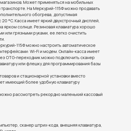
 магазинов. Может применяться на мобильных
 в транспорте. На Меркурий-115Ф можно продавать
ополнительного обогрева, допустимая
 20 °C. Касса имеет яркий двухстрочный дисплей,
на ярком солнце. Резиновая клавиатура хорошо
и или грязными руками, ее легко очистить
ти.
Меркурий-115Ф можно настроить автоматическое
нтерфейсами: Wi-Fi и модем. Онлайн-касса имеет
ерез OTG-переходник можно подключить сканер
авиатуру или флешку для программирования базы
товаров и стационарной установки вместо
ет имеющий более удобную клавиатуру
можно рассмотреть рекордно маленький кассовый
омпьютер, сканер штрих-кода, внешняя клавиатура,