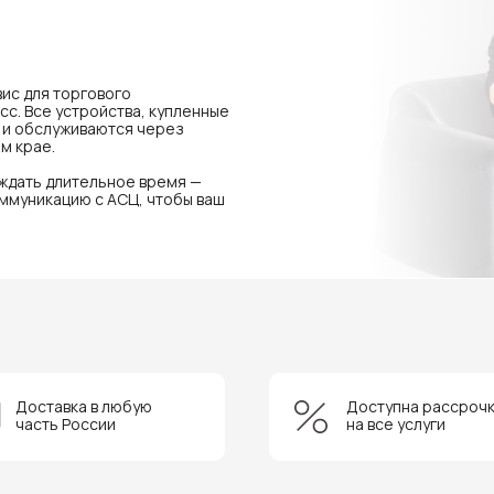
ис для торгового
с. Все устройства, купленные
я и обслуживаются через
м крае.
 ждать длительное время —
ммуникацию с АСЦ, чтобы ваш
Доставка в любую
Доступна рассроч
часть России
на все услуги