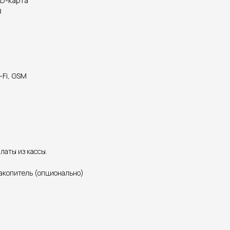
SD-карта
B
-Fi, GSM
латы из кассы.
накопитель (опционально)