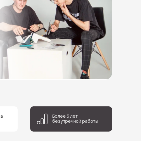
ка
Более 5 лет
безупречной работы