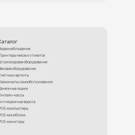
Каталог
Видеонаблюдение
Принтеры чеков и этикеток
Штрихкодовое оборудование
Весовое оборудование
Счётчики валюты
Терминалы самообслуживания
Денежные ящики
Онлайн-кассы
Антикражные ворота
POS-компьютеры
POS-моноблоки
POS-мониторы