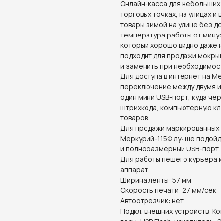
Онлайн-касса для небольших
торговых точках, на улицах и
товары зимой на улице без д
температура работы от минус
который хорошо видно даже 
подходит для продажи мокрым
и заменить при необходимос
Для доступа в интернет на 
переключение между двумя и
один мини USB-порт, куда ч
штрихкода, компьютерную кл
товаров.
Для продажи маркированных 
Меркурий-115Ф лучше подойд
и полноразмерный USB-порт.
Для работы пешего курьера 
аппарат.
Ширина ленты: 57 мм
Скорость печати: 27 мм/сек
Автоотрезчик: нет
Подкл. внешних устройств: К