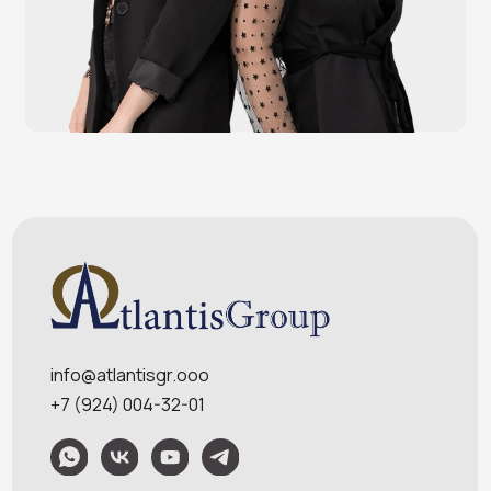
POS-мониторы
Меню
Услуги
О компании
Оплата и доставка
Контакты
Политика конфидециальности
Обращаем Ваше внимание на то, что данный интернет-сайт носит
исключительно информационный характер и ни при каких условиях
информационные материалы и цены, размещенные на сайте, не являются
публичной офертой, определяемой положениями Статей 435 и 437
Гражданского кодекса РФ. Ваш заказ, включая стоимость и наличие товара,
будет подтвержден нашим менеджером посредством телефонного звонка на
номер, указанный Вами при заказе.