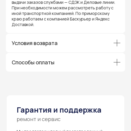
выдачи заказов службами — СДЭК и Деловые линии.
видеонаблюдения и онлайн-касс. Все
При необходимости можем рассмотреть работу с
устройства, купленные у нас, покрываются
гарантией производителя и обслуживаются
иной транспортной компанией. По приморскому
через официальные сервисные центры
краю работаем с компанией Баскурьер и Яндекс
в Приморском крае.
Доставкой.
Вам не придется отправлять оборудование
и ждать длительное время — мы обеспечиваем
быструю и эффективную коммуникацию с АСЦ,
Условия возврата
чтобы ваш бизнес работал без перебоев.
Способы оплаты