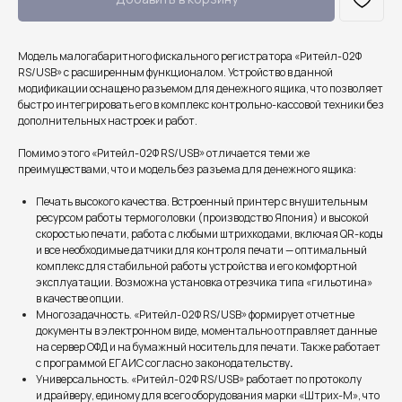
Модель малогабаритного фискального регистратора «Ритейл-02Ф
RS/USB» с расширенным функционалом. Устройство в данной
модификации оснащено разъемом для денежного ящика, что позволяет
быстро интегрировать его в комплекс контрольно-кассовой техники без
дополнительных настроек и работ.
Помимо этого «Ритейл-02Ф RS/USB» отличается теми же
преимуществами, что и модель без разъема для денежного ящика:
Печать высокого качества. Встроенный принтер с внушительным
ресурсом работы термоголовки (производство Япония) и высокой
скоростью печати, работа с любыми штрихкодами, включая QR-коды
и все необходимые датчики для контроля печати — оптимальный
комплекс для стабильной работы устройства и его комфортной
эксплуатации. Возможна установка отрезчика типа «гильотина»
в качестве опции.
Многозадачность. «Ритейл-02Ф RS/USB» формирует отчетные
документы в электронном виде, моментально отправляет данные
на сервер ОФД и на бумажный носитель для печати. Также работает
с программой ЕГАИС согласно законодательству
.
Универсальность. «Ритейл-02Ф RS/USB» работает по протоколу
и драйверу, единому для всего оборудования марки «Штрих-М», что