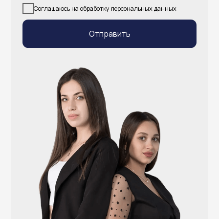
info@atlantisgr.ooo
+7 (924) 004-32-01
Каталог
Видеонаблюдение
Штрихкодовое оборудование
Принтеры чеков и этикеток
Счётчики валюты
Денежные ящики
Антикражные ворота
Весовое оборудование
Онлайн-кассы
Терминалы самообслуживания
POS-моноблоки
POS-компьютеры