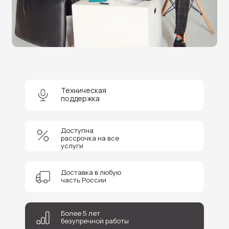
Нужна помощь в выборе?
Оставьте заявку на бесплатную
консультацию и получите
скидку 5%
на покупку оборудования или
получение услуги.
Техническая
поддержка
+7
Доступна
рассрочка на все
Соглашаюсь на обработку персональных данных
услуги
Отправить
Доставка в любую
часть России
Более 5 лет
безупречной работы