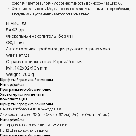
обеспечивает безупречную совместимость и синхронизацию ККТ.
Функциональность. Модель оснащена актуальными интерфейсами,
модуль Wi-Fi устанавливается опционально.
ЕГАИС: да
54 ФЗ: да
Фискальный накопитель: без ФН
ОФД: нет
Автоотрезчик: гребенка для ручного отрыва чека
WIFI: нет/да
Страна производства: Корея/Россия
lwh: 142x92x104 mm
Weight: 700 g
Шрифты / графика / символы
Интерфейсы
Программное обеспечение
Характеристики печати
Комплектация
Шрифты / графика / символы
Печать изображений и QR-кодов: Да
Символов в строке: 32 (при бумаге 57 мм); 24 (при бумаге 44 мм)
Интерфейсы
Интерфейсы подключения: RS-232, USB
RJ-12: Для денежного ящика
Программное обеспечение