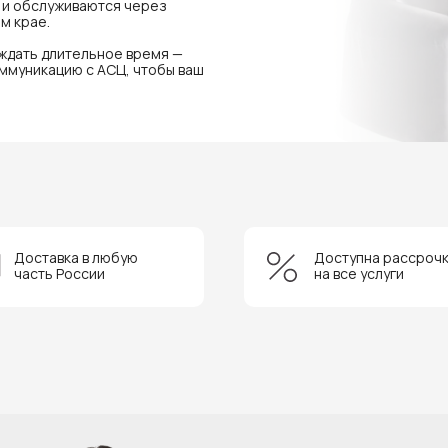
я и обслуживаются через
м крае.
 ждать длительное время —
ммуникацию с АСЦ, чтобы ваш
Доставка в любую
Доступна рассроч
часть России
на все услуги