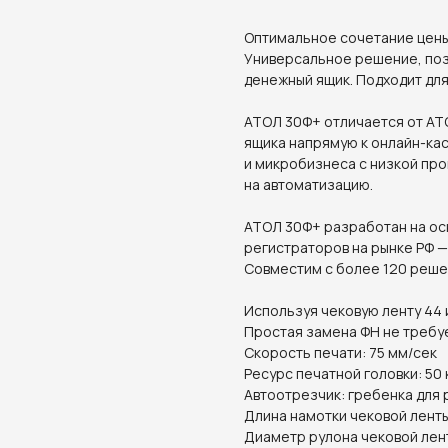
Оптимальное сочетание цены,
Универсальное решение, по
денежный ящик. Подходит дл
АТОЛ 30Ф+ отличается от А
ящика напрямую к онлайн-ка
и микробизнеса с низкой пр
на автоматизацию.
АТОЛ 30Ф+ разработан на ос
регистраторов на рынке РФ —
Совместим с более 120 реше
Используя чековую ленту 44 
Простая замена ФН не требуе
Скорость печати: 75 мм/сек
Ресурс печатной головки: 50 
Автоотрезчик: гребенка для 
Длина намотки чековой ленты
Диаметр рулона чековой лен