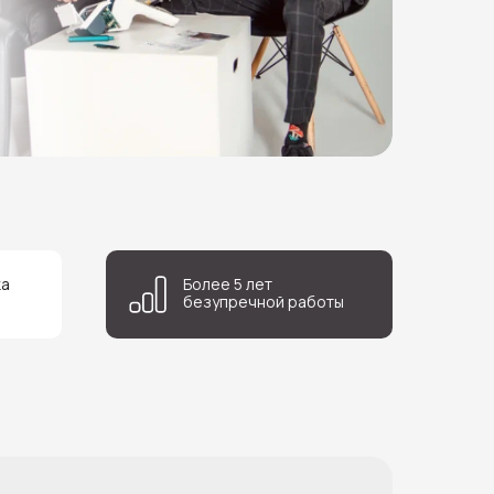
ка
Более 5 лет
безупречной работы