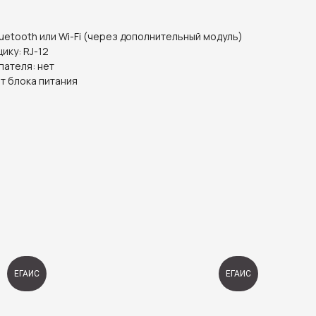
luetooth или Wi-Fi (через дополнительный модуль)
ику: RJ-12
пателя: нет
от блока питания
ЕГАИС
ЕГАИС