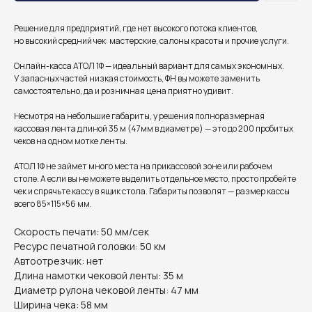
Решение для предприятий, где нет высокого потока клиентов,
но высокий средний чек: мастерские, салоны красоты и прочие услуги.
Онлайн-касса АТОЛ 1Ф — идеальный вариант для самых экономных.
У запасных частей низкая стоимость, ФН вы можете заменить
самостоятельно, да и розничная цена приятно удивит.
Несмотря на небольшие габариты, у решения полноразмерная
кассовая лента длиной 35 м (47мм в диаметре) — это до 200 пробитых
чеков на одном мотке ленты.
АТОЛ 1Ф не займет много места на прикассовой зоне или рабочем
столе. А если вы не можете выделить отдельное место, просто пробейте
чек и спрячьте кассу в ящик стола. Габариты позволят — размер кассы
всего 85×115×56 мм.
Скорость печати: 50 мм/сек
Ресурс печатной головки: 50 км
Автоотрезчик: нет
Длина намотки чековой ленты: 35 м
Диаметр рулона чековой ленты: 47 мм
Ширина чека: 58 мм