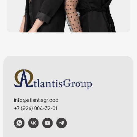
POS-моноблоки
POS-компьютеры
POS-мониторы
Меню
Услуги
О компании
Оплата и доставка
Контакты
Политика конфидециальности
Обращаем Ваше внимание на то, что данный интернет-сайт носит
исключительно информационный характер и ни при каких условиях
информационные материалы и цены, размещенные на сайте, не являются
публичной офертой, определяемой положениями Статей 435 и 437
Гражданского кодекса РФ. Ваш заказ, включая стоимость и наличие товара,
будет подтвержден нашим менеджером посредством телефонного звонка на
номер, указанный Вами при заказе.