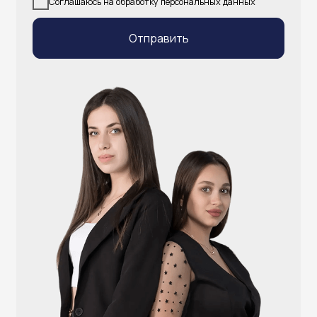
info@atlantisgr.ooo
+7 (924) 004-32-01
Каталог
Видеонаблюдение
Штрихкодовое оборудование
Принтеры чеков и этикеток
Счётчики валюты
Денежные ящики
Антикражные ворота
Весовое оборудование
Онлайн-кассы
Терминалы самообслуживания