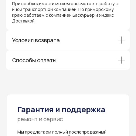
При необходимости можем рассмотреть работу с
Мы предлагаем полный послепродажный
иной транспортной компанией. По приморскому
сервис для торгового оборудования,
краю работаем с компанией Баскурьер и Яндекс
видеонаблюдения и онлайн-касс. Все
Доставкой.
устройства, купленные у нас, покрываются
гарантией производителя и обслуживаются
через официальные сервисные центры
в Приморском крае.
Условия возврата
Вам не придется отправлять оборудование
и ждать длительное время — мы обеспечиваем
быструю и эффективную коммуникацию с АСЦ,
чтобы ваш бизнес работал без перебоев.
Способы оплаты