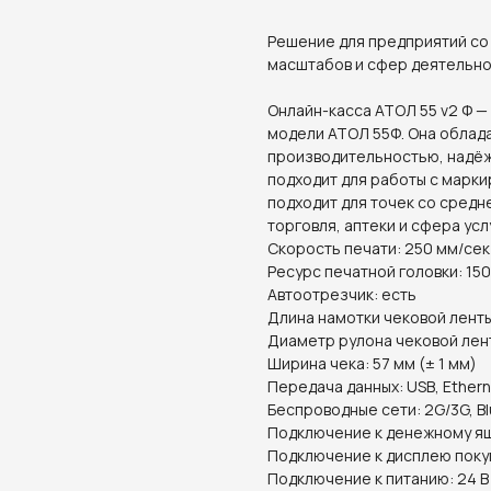
Решение для предприятий со
масштабов и сфер деятельно
Онлайн-касса АТОЛ 55 v2 Ф 
модели АТОЛ 55Ф. Она облад
производительностью, надёж
подходит для работы с марки
подходит для точек со средн
торговля, аптеки и сфера услу
Скорость печати: 250 мм/сек
Ресурс печатной головки: 150
Автоотрезчик: есть
Длина намотки чековой ленты
Диаметр рулона чековой лент
Ширина чека: 57 мм (± 1 мм)
Передача данных: USB, Ether
Беспроводные сети: 2G/3G, B
Подключение к денежному ящ
Подключение к дисплею поку
Подключение к питанию: 24 В