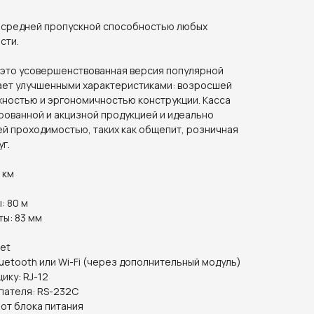
 средней пропускной способностью любых
сти.
— это усовершенствованная версия популярной
ает улучшенными характеристиками: возросшей
ностью и эргономичностью конструкции. Касса
рованной и акцизной продукцией и идеально
ей проходимостью, таких как общепит, розничная
г.
 км
: 80 м
ы: 83 мм
net
luetooth или Wi-Fi (через дополнительный модуль)
ику: RJ-12
пателя: RS-232C
 от блока питания