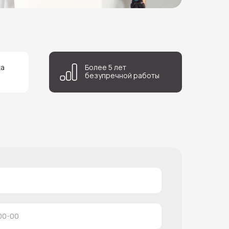
ка
Более 5 лет
безупречной работы