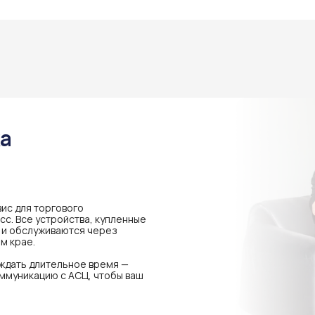
ка
ис для торгового
с. Все устройства, купленные
я и обслуживаются через
м крае.
 ждать длительное время —
ммуникацию с АСЦ, чтобы ваш