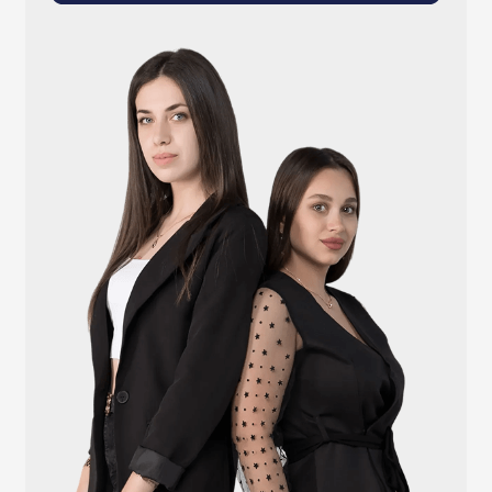
info@atlantisgr.ooo
+7 (924) 004-32-01
Каталог
Видеонаблюдение
Штрихкодовое оборудование
Принтеры чеков и этикеток
Счётчики валюты
Денежные ящики
Антикражные ворота
Весовое оборудование