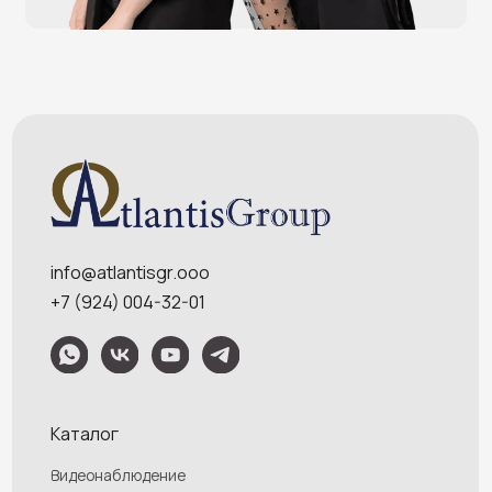
Онлайн-кассы
Терминалы самообслуживания
POS-моноблоки
POS-компьютеры
POS-мониторы
Меню
Услуги
О компании
Оплата и доставка
Контакты
Политика конфидециальности
Обращаем Ваше внимание на то, что данный интернет-сайт носит
исключительно информационный характер и ни при каких условиях
информационные материалы и цены, размещенные на сайте, не являются
публичной офертой, определяемой положениями Статей 435 и 437
Гражданского кодекса РФ. Ваш заказ, включая стоимость и наличие товара,
будет подтвержден нашим менеджером посредством телефонного звонка на
номер, указанный Вами при заказе.