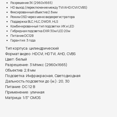
Разрешение 3K (2960x1665)
HD выход (переключение между TVI/AHD/CVI/CVBS)
Фиксированный объектив 2.8мм
Режим OSD через меню видеорегистратора
Поддержка BLC, HLC, DWDR, HLS
Комбинированный тип подсветки: ИК и LED
Гибридная подсветка EXIR 30м/LED 20м
Питание DC12В
Гарантия: 3 года
Тип корпуса: цилиндрический
Формат видео: HDCVI, HDTVI, AHD, CVBS
Цвет: белый
Разрешение: 3 Мпикс (2960x1665)
Объектив: 2,8 мм
Подсветка: Инфракрасная, Светодиодная
Дальность подсветки до (м.): 20, 30
Информация на сайте не является публичной офертой.
Питание: DC 12 В
Применение: уличная
Матрица: 1/3'' CMOS
Доставка, способы
оплаты и возврат