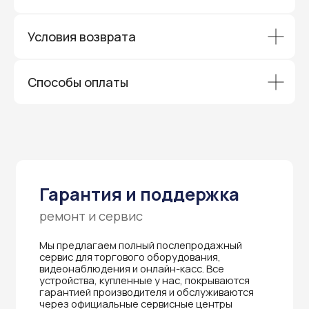
Гарантия и поддержка
ремонт и сервис
Условия возврата
Мы предлагаем полный послепродажный
сервис для торгового оборудования,
видеонаблюдения и онлайн-касс. Все
Способы оплаты
устройства, купленные у нас, покрываются
гарантией производителя и обслуживаются
через официальные сервисные центры
в Приморском крае.
Вам не придется отправлять оборудование
и ждать длительное время — мы обеспечиваем
быструю и эффективную коммуникацию с АСЦ,
чтобы ваш бизнес работал без перебоев.