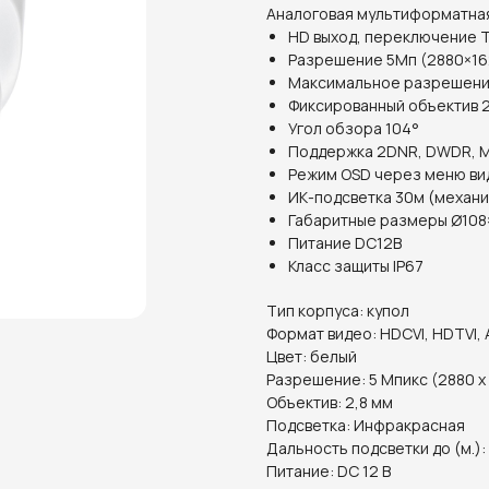
Аналоговая мультиформатная
HD выход, переключение T
Разрешение 5Мп (2880×16
Максимальное разрешени
Фиксированный объектив 
Угол обзора 104°
Поддержка 2DNR, DWDR, 
Режим OSD через меню ви
ИК-подсветка 30м (механ
Габаритные размеры Ø108
Питание DC12В
Класс защиты IP67
Тип корпуса: купол
Формат видео: HDCVI, HDTVI, 
Цвет: белый
Разрешение: 5 Мпикс (2880 x
Объектив: 2,8 мм
Подсветка: Инфракрасная
Дальность подсветки до (м.):
Питание: DC 12 В