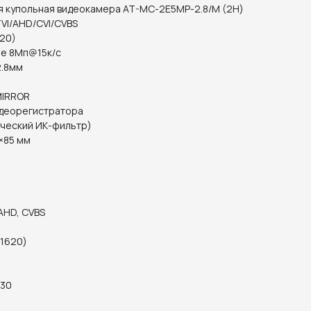
 купольная видеокамера AT-MC-2E5MP-2.8/M (2H)
VI/AHD/CVI/CVBS
20)
е 8Mп@15к/с
2.8мм
MIRROR
деорегистратора
ический ИК-фильтр)
×85 мм
AHD, CVBS
 1620)
 30