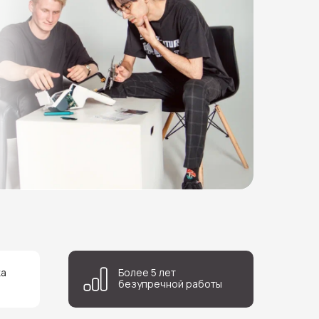
ка
Более 5 лет
безупречной работы