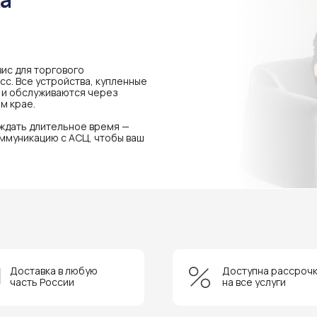
ис для торгового
с. Все устройства, купленные
я и обслуживаются через
м крае.
 ждать длительное время —
ммуникацию с АСЦ, чтобы ваш
Доставка в любую
Доступна рассроч
часть России
на все услуги