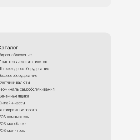
Каталог
Видеонаблюдение
Принтеры чеков и этикеток
Штрихкодовое оборудование
Весовое оборудование
Счётчики валюты
Терминалы самообслуживания
Денежные ящики
Онлайн-кассы
Антикражные ворота
POS-компьютеры
POS-моноблоки
POS-мониторы