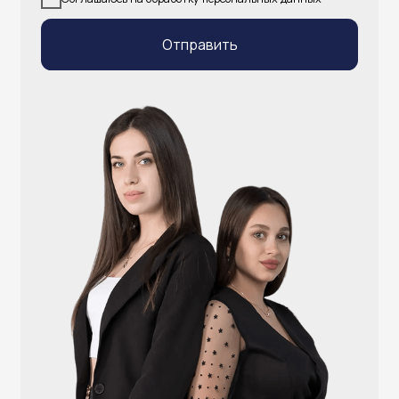
info@atlantisgr.ooo
+7 (924) 004-32-01
Каталог
Видеонаблюдение
Штрихкодовое оборудование
Принтеры чеков и этикеток
Счётчики валюты