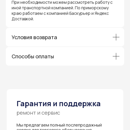
При необходимости можем рассмотреть работу с
иной транспортной компанией. По приморскому
краю работаем с компанией Баскурьер и Яндекс
Доставкой.
Гарантия и поддержка
ремонт и сервис
Условия возврата
Мы предлагаем полный послепродажный
сервис для торгового оборудования,
видеонаблюдения и онлайн-касс. Все
устройства, купленные у нас, покрываются
Способы оплаты
гарантией производителя и обслуживаются
через официальные сервисные центры
в Приморском крае.
Вам не придется отправлять оборудование
и ждать длительное время — мы обеспечиваем
быструю и эффективную коммуникацию с АСЦ,
чтобы ваш бизнес работал без перебоев.