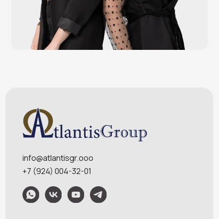
Денежные ящики
Антикражные ворота
Весовое оборудование
Онлайн-кассы
Терминалы самообслуживания
POS-моноблоки
POS-компьютеры
POS-мониторы
Меню
Услуги
О компании
Оплата и доставка
Контакты
Политика конфидециальности
Обращаем Ваше внимание на то, что данный интернет-сайт носит
исключительно информационный характер и ни при каких условиях
информационные материалы и цены, размещенные на сайте, не являются
публичной офертой, определяемой положениями Статей 435 и 437
Гражданского кодекса РФ. Ваш заказ, включая стоимость и наличие товара,
будет подтвержден нашим менеджером посредством телефонного звонка на
номер, указанный Вами при заказе.