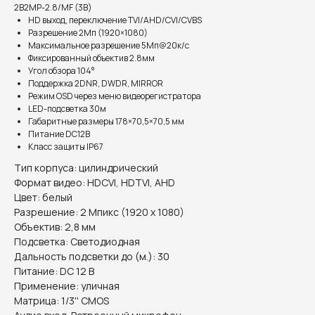
2B2MP-2.8/MF (3B)
HD выход, переключение TVI/AHD/CVI/CVBS
Разрешение 2Мп (1920×1080)
Максимальное разрешение 5Mп@20к/с
Фиксированный объектив 2.8мм
Угол обзора 104°
Поддержка 2DNR, DWDR, MIRROR
Режим OSD через меню видеорегистратора
LED-подсветка 30м
Габаритные размеры 178×70,5×70,5 мм
Питание DC12В
Класс защиты IP67
Тип корпуса: цилиндрический
Формат видео: HDCVI, HDTVI, AHD
Цвет: белый
Разрешение: 2 Мпикс (1920 х 1080)
Объектив: 2,8 мм
Подсветка: Светодиодная
Дальность подсветки до (м.): 30
Информация на сайте не является публичной офертой.
Питание: DC 12 В
Применение: уличная
Матрица: 1/3'' CMOS