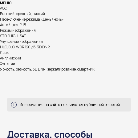
Информация на сайте не является публичной офертой.
МЕНЮ
AGC
Высокий, средний, низкий
Переключение режима «День / ночь»
Доставка, способы
Авто / цвет / ЧБ
Режим изображения
оплаты и возврат
STD / HIGH-SAT
Улучшение изображения
готовы ответить на все ваши вопросы
HLC, BLC, WDR 120 дБ, 3D DNR
Язык
Английский
Функции
Яркость, резкость, 3D DNR, зеркалирование, смарт-ИК