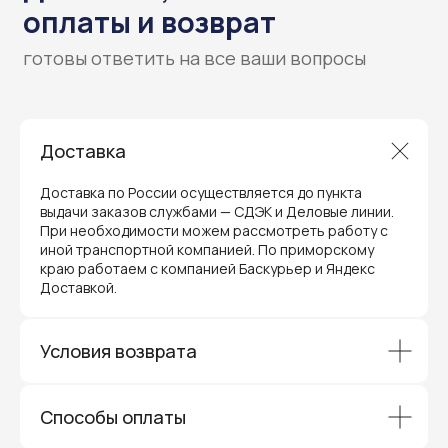
Доставка
Гарантия и поддержка
ремонт и сервис
Доставка по России осуществляется до пункта
выдачи заказов службами — СДЭК и Деловые линии.
Мы предлагаем полный послепродажный
При необходимости можем рассмотреть работу с
сервис для торгового оборудования,
иной транспортной компанией. По приморскому
видеонаблюдения и онлайн-касс. Все
устройства, купленные у нас, покрываются
краю работаем с компанией Баскурьер и Яндекс
гарантией производителя и обслуживаются
Доставкой.
через официальные сервисные центры
в Приморском крае.
Вам не придется отправлять оборудование
Условия возврата
и ждать длительное время — мы обеспечиваем
быструю и эффективную коммуникацию с АСЦ,
чтобы ваш бизнес работал без перебоев.
Способы оплаты