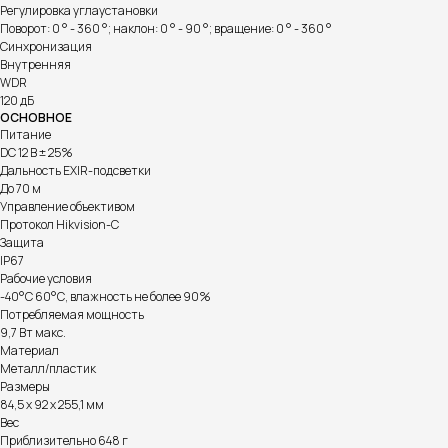
Регулировка углаустановки
Поворот: 0 ° - 360 °; наклон: 0 ° - 90 °; вращение: 0 ° - 360 °
Синхронизация
Внутренняя
WDR
120 дБ
ОСНОВНОЕ
Питание
DC 12 В ± 25%
Дальность EXIR-подсветки
До 70 м
Управление объективом
Протокол Hikvision-C
Защита
IP67
Рабочие условия
-40°С 60°С, влажность не более 90%
Потребляемая мощность
9,7 Вт макс.
Материал
Металл/пластик
Размеры
84,5 х 92 х 255,1 мм
Вес
Приблизительно 648 г