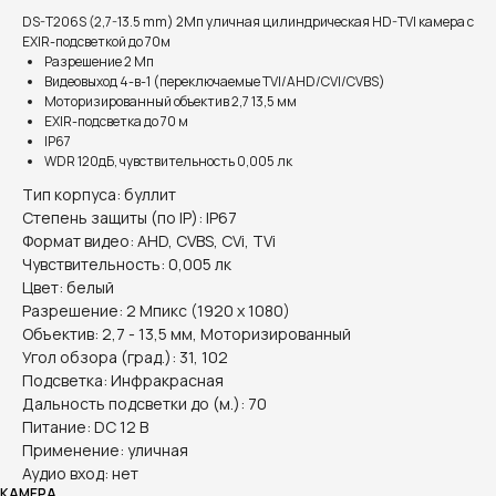
DS-T206S (2,7-13.5 mm) 2Мп уличная цилиндрическая HD-TVI камера с
EXIR-подсветкой до 70м
Разрешение 2 Мп
Видеовыход 4-в-1 (переключаемые TVI/AHD/CVI/CVBS)
Моторизированный объектив 2,7 13,5 мм
EXIR-подсветка до 70 м
IP67
WDR 120дБ, чувствительность 0,005 лк
Тип корпуса: буллит
Степень защиты (по IP): IP67
Формат видео: AHD, CVBS, CVi, TVi
Чувствительность: 0,005 лк
Цвет: белый
Разрешение: 2 Мпикс (1920 х 1080)
Объектив: 2,7 - 13,5 мм, Моторизированный
Угол обзора (град.): 31, 102
Подсветка: Инфракрасная
Дальность подсветки до (м.): 70
Питание: DC 12 В
Применение: уличная
Аудио вход: нет
КАМЕРА