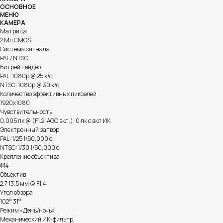
ОСНОВНОЕ
МЕНЮ
КАМЕРА
Матрица
2 Мп CMOS
Система сигнала
PAL / NTSC
Битрейт видео
PAL: 1080p @ 25 к/с
NTSC: 1080p @ 30 к/с
Количество эффективных пикселей
1920х1080
Чувствительность
0,005 лк @ (F1.2, AGC вкл.), 0 лк с вкл ИК
Электронный затвор
PAL: 1/25 1/50,000 с
NTSC: 1/30 1/50,000 с
Крепление объектива
Ф14
Объектив
2,7 13,5 мм @ F1.4
Угол обзора
102° 31°
Режим «День/ночь»
Механический ИК-фильтр