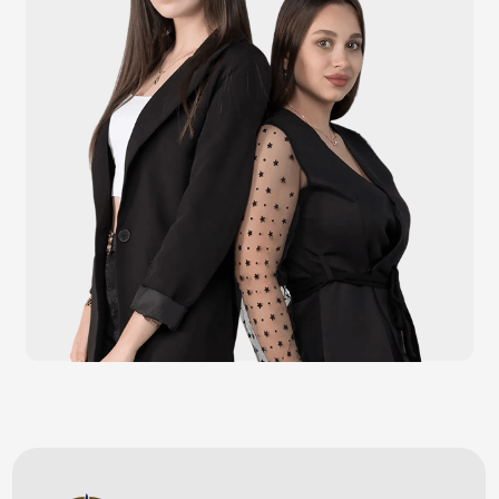
Штрихкодовое оборудование
Принтеры чеков и этикеток
Счётчики валюты
Денежные ящики
Антикражные ворота
Весовое оборудование
Онлайн-кассы
Терминалы самообслуживания
POS-моноблоки
POS-компьютеры
POS-мониторы
Меню
Услуги
О компании
Оплата и доставка
Контакты
Политика конфидециальности