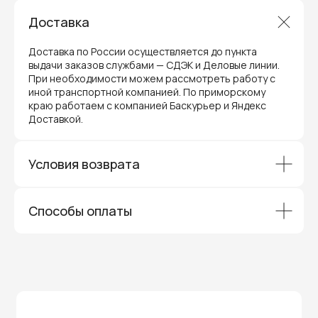
Доставка
Доставка по России осуществляется до пункта
выдачи заказов службами — СДЭК и Деловые линии.
Гарантия и поддержка
При необходимости можем рассмотреть работу с
иной транспортной компанией. По приморскому
ремонт и сервис
краю работаем с компанией Баскурьер и Яндекс
Доставкой.
Мы предлагаем полный послепродажный
сервис для торгового оборудования,
видеонаблюдения и онлайн-касс. Все
устройства, купленные у нас, покрываются
Условия возврата
гарантией производителя и обслуживаются
через официальные сервисные центры
в Приморском крае.
Вам не придется отправлять оборудование
Способы оплаты
и ждать длительное время — мы обеспечиваем
быструю и эффективную коммуникацию с АСЦ,
чтобы ваш бизнес работал без перебоев.