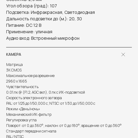
Угол обзора (град.): 107
Подсветка: Инфракрасная, Светодиодная
Дальность подсветки до (м.): 20, 30
Питание: DC 12 В
Применение: уличная
Аудио вход: Встроенный микрофон
КАМЕРА
Матрица
3K CMOS
Максимальное разрешение
2960 x 1665
Чувствительность
0.01 лк @ (F1.2, AGC вкл), 0 лк с ИК-подсветкой
Скорость электронного затвора
PAL: от 1/25 до 1/50,000 с; NTSC: от 1/30 до 1/50,000 с
Режим «День/ночь»
Механический ИК-фильтр
Регулировка угла
Информация на сайте не является публичной офертой.
Поворот: от 0 до 360°, наклон: от 0 до 180°; вращение: от 0 до 360°
Стандарт передачи сигнала
PAL / NTSC