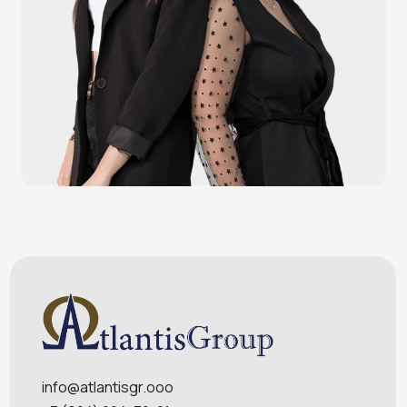
Счётчики валюты
Денежные ящики
Антикражные ворота
Весовое оборудование
Онлайн-кассы
Терминалы самообслуживания
POS-моноблоки
POS-компьютеры
POS-мониторы
Меню
Услуги
О компании
Оплата и доставка
Контакты
Политика конфидециальности
Обращаем Ваше внимание на то, что данный интернет-сайт носит
исключительно информационный характер и ни при каких условиях
информационные материалы и цены, размещенные на сайте, не являются
публичной офертой, определяемой положениями Статей 435 и 437
Гражданского кодекса РФ. Ваш заказ, включая стоимость и наличие товара,