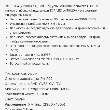
DS-T520A (2.8mm) 3К (5Мп 16:9) уличная цилиндрическая HD-TVI
камера с гибридной подсветкой EXIR/LED до 30/20м и встроенным
микрофоном (AoC)
Высокое качество изображения 3K c разрешением 2960 x 1665
Фиксированный объектив 2.8, 3.6 и 6 мм
Дальность ИК-подсветки до 30 м для получения ярких изображений
в ночное время
Дальность подсветки белым светом до 40 м для получения ярких
изображений в ночное время
Один порт для четырех переключаемых сигналов (TVI / AHD / CVI /
CVBS)
Защита от влаги и пыли: IP67
Встроенный слот для microSD / SDHC / SDXC: нет
Встроенный микрофон: есть
Тип корпуса: буллит
Степень защиты (по IP): IP67
Формат видео: AHD, CVBS, CVi, TVi
Матрица: 1/2.7 Progressive Scan CMOS
Чувствительность: 0,01 лк
Цвет: белый
Разрешение: 5 МПикс (2960 x 1665)
Объектив: 2,8 мм