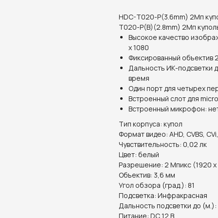
HDC-T020-P(3.6mm) 2Мп купо
T020-P(B)(2.8mm) 2Мп куполь
Высокое качество изобра
x 1080
Фиксированный объектив 2.
Дальность ИК-подсветки д
время
Один порт для четырех пер
Встроенный слот для micro
Встроенный микрофон: не
Тип корпуса: купол
Формат видео: AHD, CVBS, CVi,
Чувствительность: 0,02 лк
Цвет: белый
Разрешение: 2 Мпикс (1920 х
Объектив: 3,6 мм
Угол обзора (град.): 81
Подсветка: Инфракрасная
Дальность подсветки до (м.):
Питание: DC 12 В