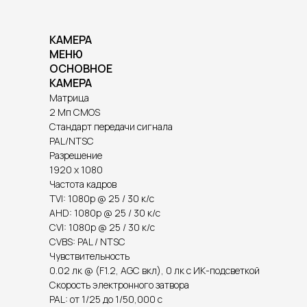
КАМЕРА
МЕНЮ
ОСНОВНОЕ
КАМЕРА
Матрица
2 Мп CMOS
Стандарт передачи сигнала
PAL/NTSC
Разрешение
1920 x 1080
Частота кадров
TVI: 1080p @ 25 / 30 к/с
AHD: 1080p @ 25 / 30 к/c
CVI: 1080p @ 25 / 30 к/c
CVBS: PAL / NTSC
Чувствительность
0.02 лк @ (F1.2, AGC вкл), 0 лк с ИК-подсветкой
Скорость электронного затвора
PAL: от 1/25 до 1/50,000 с