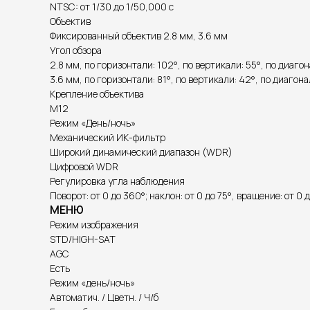
NTSC: от 1/30 до 1/50,000 с
Объектив
Фиксированный объектив 2.8 мм, 3.6 мм
Угол обзора
2.8 мм, по горизонтали: 102°, по вертикали: 55°, по диагон
3.6 мм, по горизонтали: 81°, по вертикали: 42°, по диагона
Крепление объектива
M12
Режим «День/ночь»
Механический ИК-фильтр
Широкий динамический диапазон (WDR)
Цифровой WDR
Регулировка угла наблюдения
Поворот: от 0 до 360°; наклон: от 0 до 75°, вращение: от 0 
МЕНЮ
Режим изображения
STD/HIGH-SAT
AGC
Есть
Режим «день/ночь»
Автоматич. / Цветн. / Ч/б