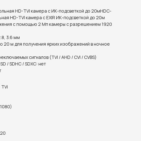
льная HD-TVI камера с ИК-подсветкой до 20мHDC-
ная HD-TVI камера с EXIR ИК-подсветкой до 20м
жения с помощью 2 Мп камеры с разрешением 1920
8, 3.6 мм
о 20 м для получения ярких изображений в ночное
еключаемых сигналов (TVI / AHD / CVI / CVBS)
SD / SDHC / SDXC: нет
т
 TVi
 1080)
 20