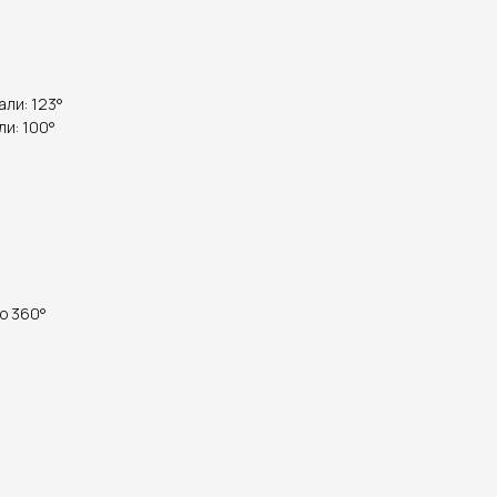
али: 123°
ли: 100°
до 360°