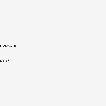
, резкость
нсата)