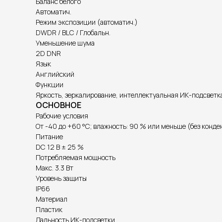
Баланс белого
Автоматич.
Режим экспозиции (автоматич.)
DWDR / BLC / Глобальн.
Уменьшение шума
2D DNR
Язык
Английский
Функции
Яркость, зеркалирование, интеллектуальная ИК-подсветка
ОСНОВНОЕ
Рабочие условия
От -40 до +60 °C; влажность: 90 % или меньше (без конде
Питание
DС 12 В ± 25 %
Потребляемая мощность
Макс. 3.3 Вт
Уровень защиты
IP66
Материал
Пластик
Дальность ИК-подсветки