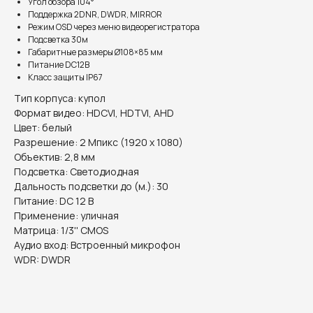
Угол обзора 104°
Поддержка 2DNR, DWDR, MIRROR
Режим OSD через меню видеорегистратора
Подсветка 30м
Габаритные размеры Ø108×85 мм
Питание DC12В
Класс защиты IP67
Тип корпуса: купол
Формат видео: HDCVI, HDTVI, AHD
Цвет: белый
Разрешение: 2 Мпикс (1920 х 1080)
Объектив: 2,8 мм
Подсветка: Светодиодная
Дальность подсветки до (м.): 30
Питание: DC 12 В
Применение: уличная
Информация на сайте не является публичной офертой.
Матрица: 1/3'' CMOS
Аудио вход: Встроенный микрофон
WDR: DWDR
Доставка, способы
оплаты и возврат