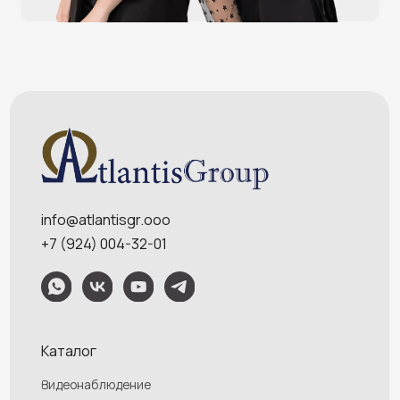
Онлайн-кассы
Терминалы самообслуживания
POS-моноблоки
POS-компьютеры
POS-мониторы
Меню
Услуги
О компании
Оплата и доставка
Контакты
Политика конфидециальности
Обращаем Ваше внимание на то, что данный интернет-сайт носит
исключительно информационный характер и ни при каких условиях
информационные материалы и цены, размещенные на сайте, не являются
публичной офертой, определяемой положениями Статей 435 и 437
Гражданского кодекса РФ. Ваш заказ, включая стоимость и наличие товара,
будет подтвержден нашим менеджером посредством телефонного звонка на
номер, указанный Вами при заказе.