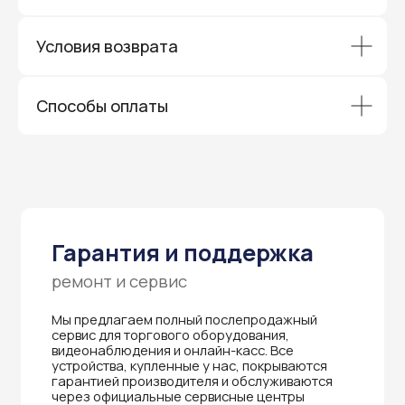
Гарантия и поддержка
ремонт и сервис
Условия возврата
Мы предлагаем полный послепродажный
сервис для торгового оборудования,
видеонаблюдения и онлайн-касс. Все
Способы оплаты
устройства, купленные у нас, покрываются
гарантией производителя и обслуживаются
через официальные сервисные центры
в Приморском крае.
Вам не придется отправлять оборудование
и ждать длительное время — мы обеспечиваем
быструю и эффективную коммуникацию с АСЦ,
чтобы ваш бизнес работал без перебоев.