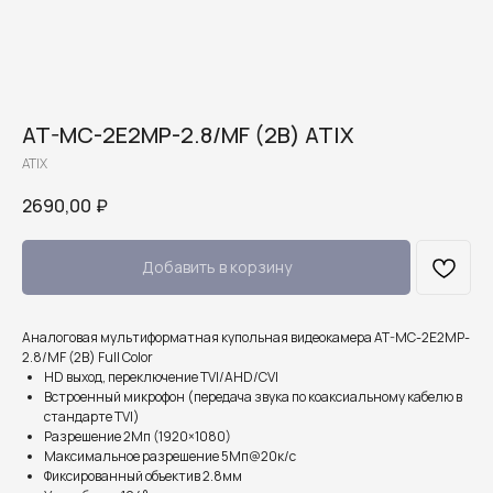
AT-MC-2E2MP-2.8/MF (2B) ATIX
ATIX
2690,00
₽
Добавить в корзину
Аналоговая мультиформатная купольная видеокамера AT-MC-2E2MP-
2.8/MF (2B) Full Color
HD выход, переключение TVI/AHD/CVI
Встроенный микрофон (передача звука по коаксиальному кабелю в
стандарте TVI)
Разрешение 2Мп (1920×1080)
Максимальное разрешение 5Mп@20к/с
Фиксированный объектив 2.8мм