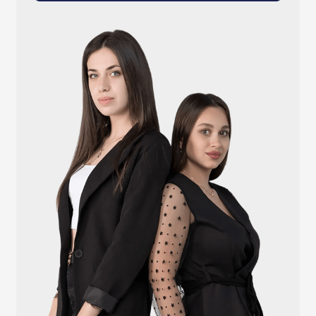
info@atlantisgr.ooo
+7 (924) 004-32-01
Каталог
Видеонаблюдение
Штрихкодовое оборудование
Принтеры чеков и этикеток
Счётчики валюты
Денежные ящики
Антикражные ворота
Весовое оборудование