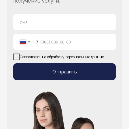
info@atlantisgr.ooo