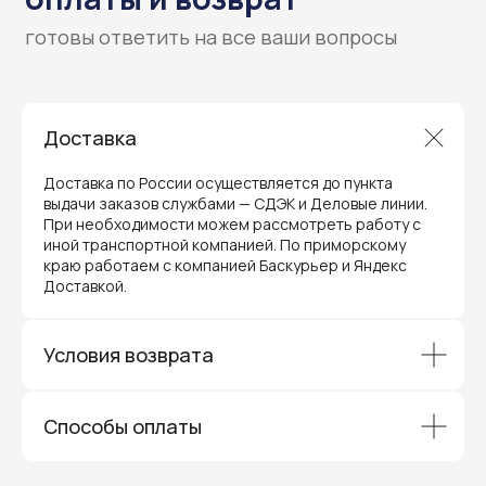
Доставка
Доставка по России осуществляется до пункта
выдачи заказов службами — СДЭК и Деловые линии.
При необходимости можем рассмотреть работу с
иной транспортной компанией. По приморскому
краю работаем с компанией Баскурьер и Яндекс
Доставкой.
Гарантия и поддержка
Условия возврата
ремонт и сервис
Мы предлагаем полный послепродажный
сервис для торгового оборудования,
Способы оплаты
видеонаблюдения и онлайн-касс. Все
устройства, купленные у нас, покрываются
гарантией производителя и обслуживаются
через официальные сервисные центры