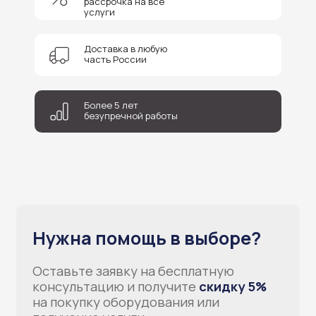
рассрочка на все
консультацию и получите
скидку 5%
услуги
на покупку оборудования или
получение услуги.
Доставка в любую
часть России
Более 5 лет
безупречной работы
+7
Соглашаюсь на обработку персональных данных
Отправить