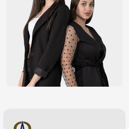
+7 (924) 004-32-01
Каталог
Видеонаблюдение
Штрихкодовое оборудование
Принтеры чеков и этикеток
Счётчики валюты
Денежные ящики
Антикражные ворота
Весовое оборудование
Онлайн-кассы
Терминалы самообслуживания
POS-моноблоки
POS-компьютеры
POS-мониторы
Меню