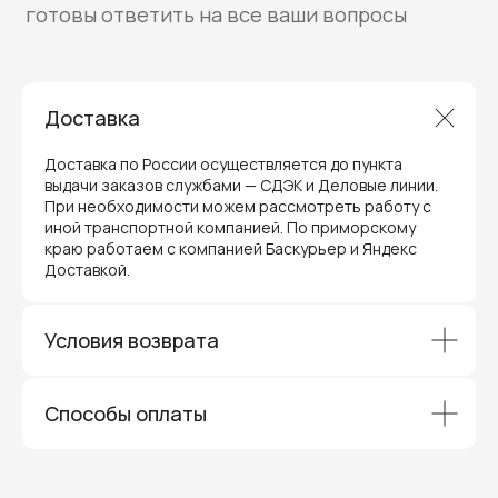
Доставка
Доставка по России осуществляется до пункта
выдачи заказов службами — СДЭК и Деловые линии.
При необходимости можем рассмотреть работу с
иной транспортной компанией. По приморскому
краю работаем с компанией Баскурьер и Яндекс
Доставкой.
Гарантия и поддержка
Условия возврата
ремонт и сервис
Мы предлагаем полный послепродажный
Способы оплаты
сервис для торгового оборудования,
видеонаблюдения и онлайн-касс. Все
устройства, купленные у нас, покрываются
гарантией производителя и обслуживаются
через официальные сервисные центры
в Приморском крае.