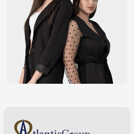
Каталог
Видеонаблюдение
Штрихкодовое оборудование
Принтеры чеков и этикеток
Счётчики валюты
Денежные ящики
Антикражные ворота
Весовое оборудование
Онлайн-кассы
Терминалы самообслуживания
POS-моноблоки
POS-компьютеры
POS-мониторы
Меню