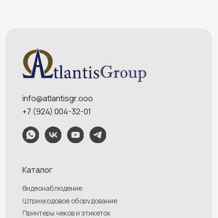
POS-моноблоки
POS-компьютеры
POS-мониторы
Меню
Услуги
О компании
Оплата и доставка
Контакты
Политика конфидециальности
Обращаем Ваше внимание на то, что данный интернет-сайт носит
исключительно информационный характер и ни при каких условиях
информационные материалы и цены, размещенные на сайте, не являются
публичной офертой, определяемой положениями Статей 435 и 437
Гражданского кодекса РФ. Ваш заказ, включая стоимость и наличие товара,
будет подтвержден нашим менеджером посредством телефонного звонка на
номер, указанный Вами при заказе.