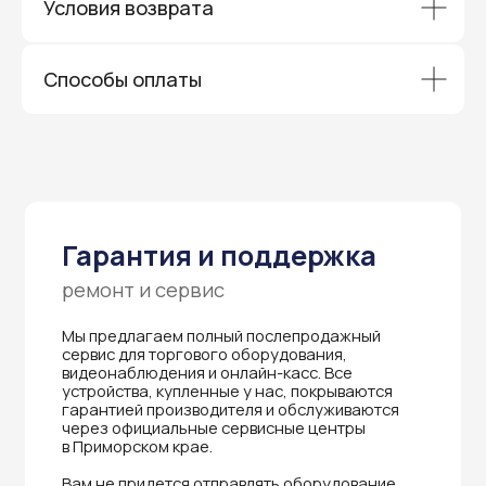
ремонт и сервис
Условия возврата
Мы предлагаем полный послепродажный
сервис для торгового оборудования,
видеонаблюдения и онлайн-касс. Все
Способы оплаты
устройства, купленные у нас, покрываются
гарантией производителя и обслуживаются
через официальные сервисные центры
в Приморском крае.
Вам не придется отправлять оборудование
и ждать длительное время — мы обеспечиваем
быструю и эффективную коммуникацию с АСЦ,
чтобы ваш бизнес работал без перебоев.