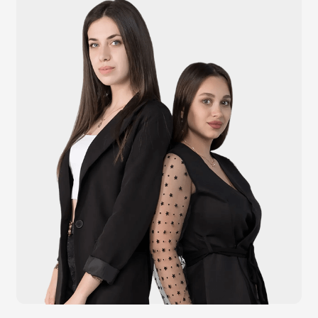
info@atlantisgr.ooo
+7 (924) 004-32-01
Каталог
Видеонаблюдение
Штрихкодовое оборудование
Принтеры чеков и этикеток
Счётчики валюты
Денежные ящики
Антикражные ворота
Весовое оборудование
Онлайн-кассы
Терминалы самообслуживания