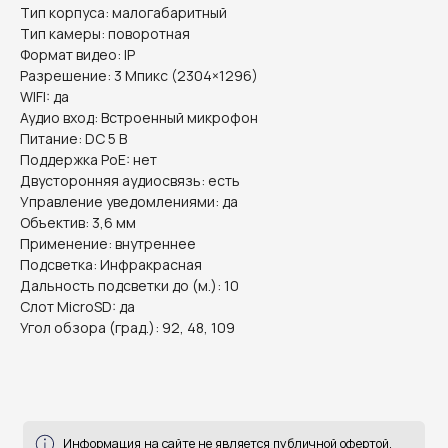
Тип корпуса: малогабаритный
Тип камеры: поворотная
Формат видео: IP
Разрешение: 3 Мпикс (2304×1296)
WIFI: да
Аудио вход: Встроенный микрофон
Питание: DC 5 В
Поддержка PoE: нет
Двусторонняя аудиосвязь: есть
Управление уведомлениями: да
Объектив: 3,6 мм
Применение: внутреннее
Подсветка: Инфракрасная
Информация на сайте не является публичной офертой.
Дальность подсветки до (м.): 10
Слот MicroSD: да
Угол обзора (град.): 92, 48, 109
Доставка, способы
оплаты и возврат
готовы ответить на все ваши вопросы