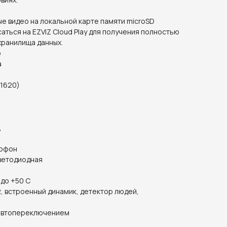
е видео на локальной карте памяти microSD
аться на EZVIZ Cloud Play для получения полностью
ранилища данных.
р
а
 1620)
ц
рофон
ветодиодная
 до +50 С
, встроенный динамик, детектор людей,
 автопереключением