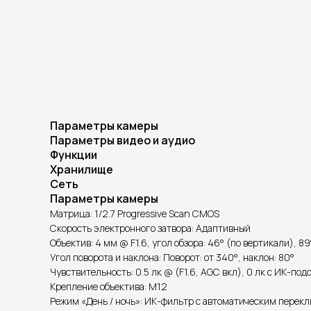
Параметры камеры
Параметры видео и аудио
Функции
Хранилище
Сеть
Параметры камеры
Матрица: 1/2.7 Progressive Scan CMOS
Скорость электронного затвора: Адаптивный
Объектив: 4 мм @ F1.6, угол обзора: 46° (по вертикали), 8
Угол поворота и наклона: Поворот: от 340°, наклон: 80°
Чувствительность: 0.5 лк @ (F1.6, AGC вкл), 0 лк с ИК-по
Крепление объектива: M12
Режим «День / ночь»: ИК-фильтр с автоматическим перек