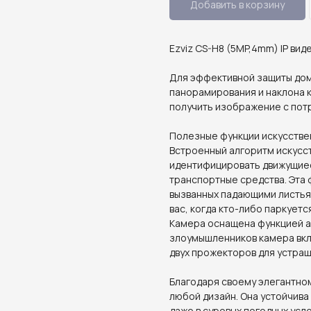
Добавить в корзину
Ezviz CS-H8 (5MP,4mm) IP ви
Для эффективной защиты дом
панорамирования и наклона 
получить изображение с пот
Полезные функции искусствен
Встроенный алгоритм искусс
идентифицировать движущиеся
транспортные средства. Эта 
вызванных падающими листь
вас, когда кто-либо паркует
Камера оснащена функцией а
злоумышленников камера вкл
двух прожекторов для устра
Благодаря своему элегантном
любой дизайн. Она устойчива
даже в суровых погодных усло