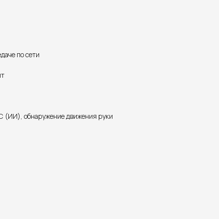
едаче по сети
йт
ТС (ИИ), обнаружение движения руки