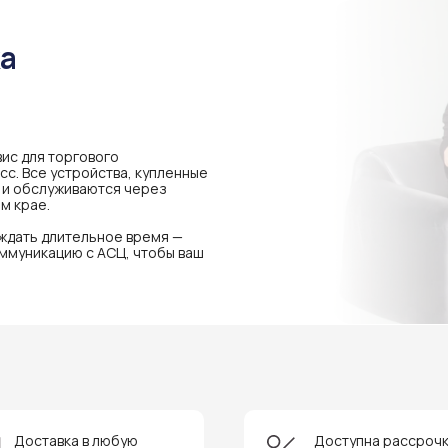
ка
ис для торгового
с. Все устройства, купленные
я и обслуживаются через
м крае.
 ждать длительное время —
ммуникацию с АСЦ, чтобы ваш
Доставка в любую
Доступна рассроч