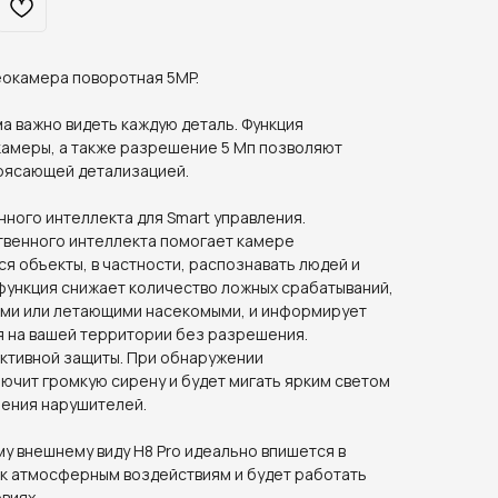
деокамера поворотная 5MP.
а важно видеть каждую деталь. Функция
камеры, а также разрешение 5 Мп позволяют
рясающей детализацией.
ного интеллекта для Smart управления.
твенного интеллекта помогает камере
 объекты, в частности, распознавать людей и
функция снижает количество ложных срабатываний,
ями или летающими насекомыми, и информирует
ся на вашей территории без разрешения.
ктивной защиты. При обнаружении
ючит громкую сирену и будет мигать ярким светом
шения нарушителей.
у внешнему виду Н8 Pro идеально впишется в
 к атмосферным воздействиям и будет работать
виях.