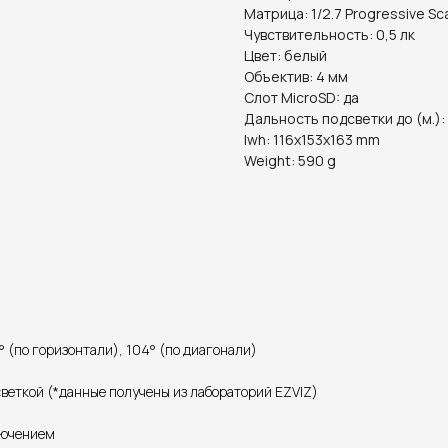
Матрица: 1/2.7 Progressive S
Чувствительность: 0,5 лк
Цвет: белый
Объектив: 4 мм
Слот MicroSD: да
Дальность подсветки до (м.):
lwh: 116x153x163 mm
Weight: 590 g
9° (по горизонтали), 104° (по диагонали)
дсветкой (*данные получены из лабораторий EZVIZ)
лючением