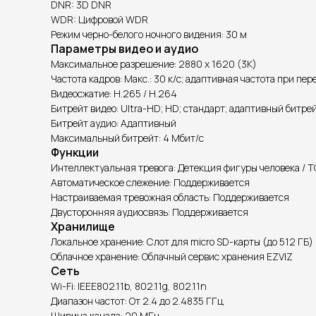
DNR: 3D DNR
WDR: Цифровой WDR
Режим черно-белого ночного видения: 30 м
Параметры видео и аудио
Максимальное разрешение: 2880 x 1620 (3K)
Частота кадров: Макс.: 30 к/с; адаптивная частота при пер
Видеосжатие: H.265 / H.264
Битрейт видео: Ultra-HD; HD; стандарт; адаптивный битре
Битрейт аудио: Адаптивный
Максимальный битрейт: 4 Мбит/с
Функции
Интеллектуальная тревога: Детекция фигуры человека / 
Автоматическое слежение: Поддерживается
Настраиваемая тревожная область: Поддерживается
Двусторонняя аудиосвязь: Поддерживается
Хранилище
Локальное хранение: Слот для micro SD-карты (до 512 ГБ)
Облачное хранение: Облачный сервис хранения EZVIZ
Сеть
Wi-Fi: IEEE802.11b, 802.11g, 802.11n
Диапазон частот: От 2.4 до 2.4835 ГГц
Ширина канала: 20 МГц