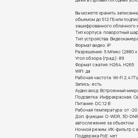
Вы можете хранить записанны
объемом до 512 ГБ или подпис
зашифрованного облачного х
Тип корпуса: поворотный ша
Тип устройства: Видеокамер
Формат видео: IP
Разрешение: 5 Мпикс (2880 x
Угол обзора (град.): 89
Формат сжатия: H264, H265
WIFI: да
Рабочая частота: Wi-Fi 2,4 ГГ
Запись: есть
Аудио вход: Встроенный мик
Подсветка: Инфракрасная, С
Питание: DC 12 В
Рабочая температура: от -20
Доп. функции: D-WDR, 3D-DNR
автослежение за объектом
Ночной режим: ИК-фильтр с
Поддержка PoE: нет