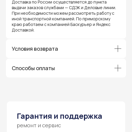
гарантией производителя и обслуживаются
Доставка по России осуществляется до пункта
через официальные сервисные центры
выдачи заказов службами — СДЭК и Деловые линии.
в Приморском крае.
При необходимости можем рассмотреть работу с
Вам не придется отправлять оборудование
иной транспортной компанией. По приморскому
и ждать длительное время — мы обеспечиваем
краю работаем с компанией Баскурьер и Яндекс
быструю и эффективную коммуникацию с АСЦ,
Доставкой.
чтобы ваш бизнес работал без перебоев.
Условия возврата
Способы оплаты