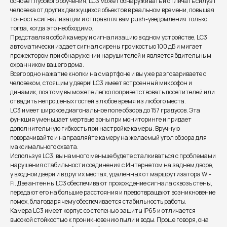
основе глубокого обучения, LC3 может обнаруживать и отличать силуэт
человека от других движущихся объектов в реальном времени, повышая
точность сигнализации и отправляя вам push-уведомления только
тогда, когда это необходимо.
Представляя собой камеру и сигнализацию в одном устройстве, LC3
автоматически издает сигнал сирены громкостью 100 дБ и мигает
прожектором при обнаружении нарушителей и является бдительным
охранником вашего дома.
Всего одно нажатие кнопки на смартфоне и вы уже разговариваете с
человеком, стоящим у двери! LC3 имеет встроенный микрофон и
динамик, поэтому вы можете легко поприветствовать посетителей или
отвадить непрошеных гостей в любое время из любого места.
LC3 имеет широкое диагональное поле обзора до 157 градусов. Эта
функция уменьшает мертвые зоны при мониторинге и придает
дополнительную гибкость при настройке камеры. Вручную
поворачивайте и направляйте камеру на желаемый угол обзора для
максимального охвата.
Используя LC3, вы намного меньше будете сталкиваться с проблемами
нарушения стабильности соединения с Интернетом на заднем дворе,
у входной двери и в других местах, удаленных от маршрутизатора Wi-
Fi. Две антенны LC3 обеспечивают прохождение сигнала сквозь стены,
передают его на большие расстояния и предотвращают возникновение
помех, благодаря чему обеспечивается стабильность работы.
Камера LC3 имеет корпус со степенью защиты IP65 и отличается
высокой стойкостью к проникновению пыли и воды. Проще говоря, она