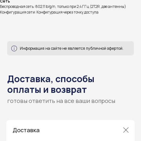
Сеть
Беспроводная сеть: 802.11 b/g/n, только при 2,4 ГГц (2T2R, две антенны)
Конфигурация сети: Конфигурация через точку доступа
Гарантия и поддержка
ремонт и сервис
Мы предлагаем полный послепродажный
сервис для торгового оборудования,
Доставка
видеонаблюдения и онлайн-касс. Все
устройства, купленные у нас, покрываются