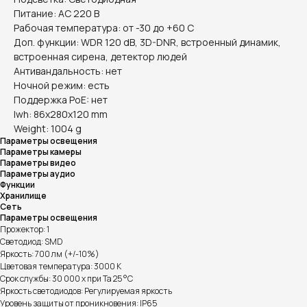
Питание: AC 220 В
Рабочая температура: от -30 до +60 С
Доп. функции: WDR 120 dB, 3D-DNR, встроенный динамик,
встроенная сирена, детектор людей
Антивандальность: нет
Ночной режим: есть
Поддержка PoE: нет
lwh: 86x280x120 mm
Weight: 1004 g
Параметры освещения
Параметры камеры
Параметры видео
Параметры аудио
Функции
Хранилище
Сеть
Параметры освещения
Прожектор: 1
Светодиод: SMD
Яркость: 700 лм (+/-10%)
Цветовая температура: 3000 К
Срок службы: 30 000 x при Ta 25 °C
Яркость светодиодов: Регулируемая яркость
Уровень защиты от проникновения: IP65