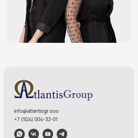
Меню
Услуги
О компании
Оплата и доставка
Контакты
Политика конфидециальности
Обращаем Ваше внимание на то, что данный интернет-сайт носит
исключительно информационный характер и ни при каких условиях
информационные материалы и цены, размещенные на сайте, не являются
публичной офертой, определяемой положениями Статей 435 и 437
Гражданского кодекса РФ. Ваш заказ, включая стоимость и наличие товара,
будет подтвержден нашим менеджером посредством телефонного звонка на
номер, указанный Вами при заказе.