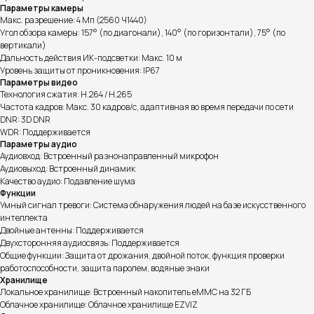
Параметры камеры
Макс. разрешение: 4 Мп (2560 Ч1440)
Угол обзора камеры: 157° (по диагонали), 140° (по горизонтали), 75° (по
вертикали)
Дальность действия ИК-подсветки: Макс. 10 м
Уровень защиты от проникновения: IP67
Параметры видео
Технология сжатия: H.264 / H.265
Частота кадров: Макс. 30 кадров/с, адаптивная во время передачи по сети
DNR: 3D DNR
Информация на сайте не является публичной офертой.
WDR: Поддерживается
Параметры аудио
Аудиовход: Встроенный разнонаправленный микрофон
Аудиовыход: Встроенный динамик
Доставка, способы
Качество аудио: Подавление шума
Функции
оплаты и возврат
Умный сигнал тревоги: Система обнаружения людей на базе искусственного
интеллекта
готовы ответить на все ваши вопросы
Двойные антенны: Поддерживается
Двухсторонняя аудиосвязь: Поддерживается
Общие функции: Защита от дрожания, двойной поток, функция проверки
работоспособности, защита паролем, водяные знаки
Хранилище
Локальное хранилище: Встроенный накопитель eMMC на 32 ГБ
Облачное хранилище: Облачное хранилище EZVIZ