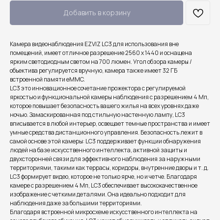
Добавить в корзину
Камера видеонаблюдения EZVIZ LC3 для использования вне
помещений, имеет отличное разрешение 2560 x 1440 и оснащена
ярким светодиодным светом на 700 люмен. Угол обзора камеры /
объектива регулируется вручную, камера также имеет 32 ГБ
встроенной памяти eMMC.
LC3 это инновационное сочетание прожектора с регулируемой
яркостью и функциональной камеры наблюдения с разрешением 4 Мп,
которое повышает безопасность вашего жилья на всех уровнях даже
ночью. Замаскированная под стильную настенную лампу, LC3
вписывается в любой интерьер, освещает темные пространства и имеет
умные средства дистанционного управления. Безопасность лежит в
самой основе этой камеры: LC3 поддерживает функции обнаружения
людей на базе искусственного интеллекта, активной защиты и
двухсторонней связи для эффективного наблюдения за наружными
территориями, такими как террасы, коридоры, внутренние дворы и т. д.
LC3 формирует видео, которое не только ярче, но и четче. Благодаря
камере с разрешением 4 Мп, LC3 обеспечивает высококачественное
изображение с четкими деталями. Она идеально подходит для
наблюдения даже за большими территориями.
Благодаря встроенной микросхеме искусственного интеллекта на