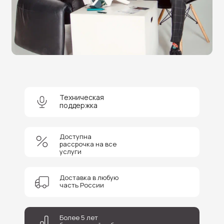
Оставьте заявку на бесплатную
консультацию и получите
скидку 5%
на покупку оборудования или
получение услуги.
+7
Техническая
поддержка
Соглашаюсь на обработку персональных данных
Доступна
Отправить
рассрочка на все
услуги
Доставка в любую
часть России
Более 5 лет