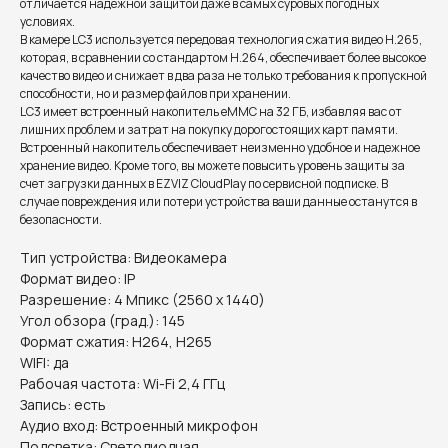
отличается надежной защитой даже в самых суровых погодных
условиях.
В камере LC3 используется передовая технология сжатия видео H.265,
которая, в сравнении со стандартом H.264, обеспечивает более высокое
качество видео и снижает в два раза не только требования к пропускной
способности, но и размер файлов при хранении.
LC3 имеет встроенный накопитель eMMC на 32 ГБ, избавляя вас от
лишних проблем и затрат на покупку дорогостоящих карт памяти.
Встроенный накопитель обеспечивает неизменно удобное и надежное
хранение видео. Кроме того, вы можете повысить уровень защиты за
счет загрузки данных в EZVIZ CloudPlay по сервисной подписке. В
случае повреждения или потери устройства ваши данные останутся в
безопасности.
Тип устройства: Видеокамера
Формат видео: IP
Разрешение: 4 Мпикс (2560 x 1440)
Угол обзора (град.): 145
Формат сжатия: H264, H265
WIFI: да
Рабочая частота: Wi-Fi 2,4 ГГц
Запись: есть
Аудио вход: Встроенный микрофон
Подсветка: Светодиодная