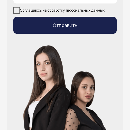
info@atlantisgr.ooo
+7 (924) 004-32-01
Каталог
Видеонаблюдение
Штрихкодовое оборудование
Принтеры чеков и этикеток
Счётчики валюты
Денежные ящики
Антикражные ворота
Весовое оборудование
Онлайн-кассы
Терминалы самообслуживания
POS-моноблоки
POS-компьютеры
POS-мониторы