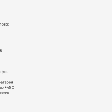
 1080)
 5
ц
рофон
 батарея
до +45 С
намик