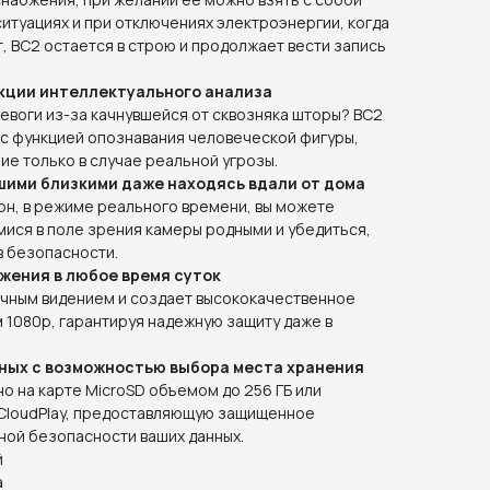
ситуациях и при отключениях электроэнергии, когда
 BC2 остается в строю и продолжает вести запись
кции интеллектуального анализа
евоги из-за качнувшейся от сквозняка шторы? BC2
 с функцией опознавания человеческой фигуры,
е только в случае реальной угрозы.
шими близкими даже находясь вдали от дома
н, в режиме реального времени, вы можете
мися в поле зрения камеры родными и убедиться,
 в безопасности.
жения в любое время суток
чным видением и создает высококачественное
1080p, гарантируя надежную защиту даже в
ных с возможностью выбора места хранения
о на карте MicroSD объемом до 256 ГБ или
Z CloudPlay, предоставляющую защищенное
ной безопасности ваших данных.
й
а