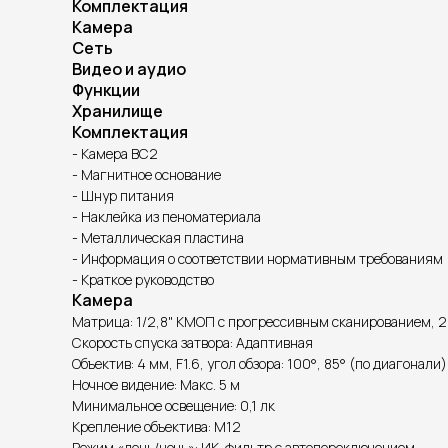
Комплектация
Камера
Сеть
Видео и аудио
Функции
Хранилище
Комплектация
- Камера BC2
- Магнитное основание
- Шнур питания
- Наклейка из пеноматериала
- Металлическая пластина
- Информация о соответствии нормативным требованиям
- Краткое руководство
Камера
Матрица: 1/2,8" КМОП с прогрессивным сканированием, 
Скорость спуска затвора: Адаптивная
Объектив: 4 мм, F1.6, угол обзора: 100°, 85° (по диагонали
Ночное видение: Макс. 5 м
Минимальное освещение: 0,1 лк
Крепление объектива: M12
Режим «день/ночь»: ИК-фильтр с автопереключением