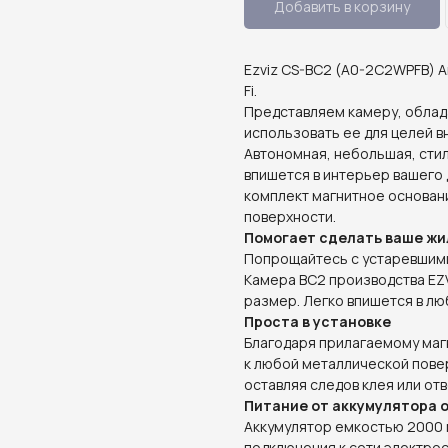
Добавить в корзину
Ezviz CS-BC2 (A0-2C2WPFB) А
Fi.
Представляем камеру, обла
использовать ее для целей в
Автономная, небольшая, стил
впишется в интерьер вашего 
комплект магнитное основан
поверхности.
Помогает сделать ваше ж
Попрощайтесь с устаревшими
Камера BC2 производства EZ
размер. Легко впишется в л
Проста в установке
Благодаря прилагаемому маг
к любой металлической повер
оставляя следов клея или отв
Питание от аккумулятора 
Аккумулятор емкостью 2000 м
подключения к сети электрос