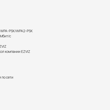
2, WPA-PSK/WPA2-PSK
0 Мбит/с
ZVIZ
кол компании EZVIZ
и по сети