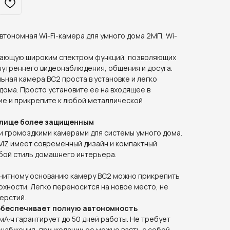
втономная Wi-Fi-камера для умного дома 2МП, Wi-
дающую широким спектром функций, позволяющих
нутреннего видеонаблюдения, общения и досуга.
ьная камера BC2 проста в установке и легко
дома. Просто установите ее на входящее в
ие и прикрепите к любой металлической
илище более защищенным
 громоздкими камерами для системы умного дома.
VIZ имеет современный дизайн и компактный
юбой стиль домашнего интерьера.
нитному основанию камеру BC2 можно прикрепить
хности. Легко переносится на новое место, не
ерстий.
обеспечивает полную автономность
А·ч гарантирует до 50 дней работы. Не требует
набжения, при желании ее можно взять с собой