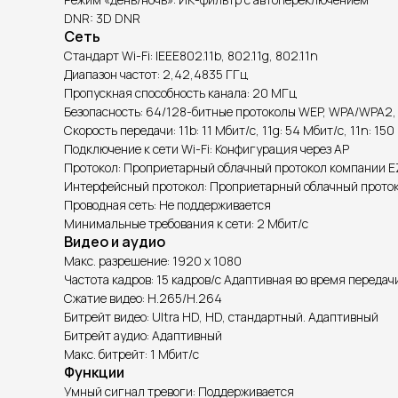
DNR: 3D DNR
Сеть
Стандарт Wi-Fi: IEEE802.11b, 802.11g, 802.11n
Диапазон частот: 2,42,4835 ГГц
Пропускная способность канала: 20 МГц
Безопасность: 64/128-битные протоколы WEP, WPA/WPA
Скорость передачи: 11b: 11 Мбит/с, 11g: 54 Мбит/с, 11n: 15
Подключение к сети Wi-Fi: Конфигурация через AP
Протокол: Проприетарный облачный протокол компании E
Интерфейсный протокол: Проприетарный облачный прото
Проводная сеть: Не поддерживается
Минимальные требования к сети: 2 Мбит/с
Видео и аудио
Макс. разрешение: 1920 x 1080
Частота кадров: 15 кадров/с Адаптивная во время передач
Сжатие видео: H.265/H.264
Битрейт видео: Ultra HD, HD, стандартный. Адаптивный
Битрейт аудио: Адаптивный
Макс. битрейт: 1 Мбит/с
Функции
Умный сигнал тревоги: Поддерживается