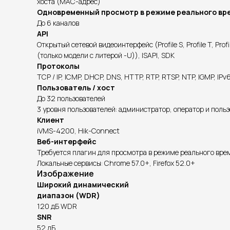
хоста (MAC-адрес)
Одновременный просмотр в режиме реального вр
До 6 каналов
API
Открытый сетевой видеоинтерфейс (Profile S, Profile T, Profi
(только модели с литерой -U)), ISAPI, SDK
Протоколы
TCP / IP, ICMP, DHCP, DNS, HTTP, RTP, RTSP, NTP, IGMP, IPv
Пользователь / хост
До 32 пользователей
3 уровня пользователей: администратор, оператор и поль
Клиент
iVMS-4200, Hik-Connect
Веб-интерфейс
Требуется плагин для просмотра в режиме реального времен
Локальные сервисы: Chrome 57.0+, Firefox 52.0+
Изображение
Широкий динамический
диапазон (WDR)
120 дБ WDR
SNR
52 дБ