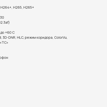
 H264+, H265, H265+
 30
02.3af)
 до +60 С
B, 3D-DNR, HLC, режим коридора, ColorVu,
 «ТС»
рофон