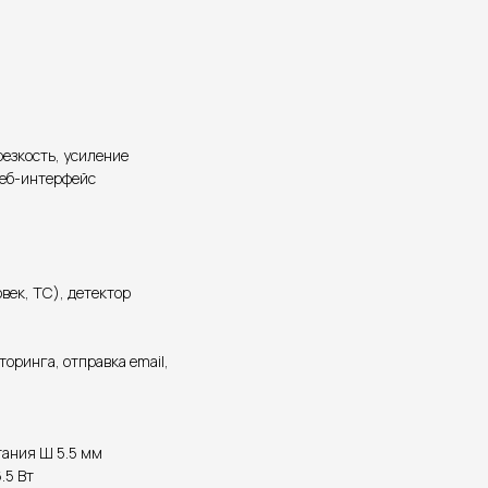
резкость, усиление
веб-интерфейс
век, ТС), детектор
торинга, отправка email,
итания Ш 5.5 мм
6.5 Вт