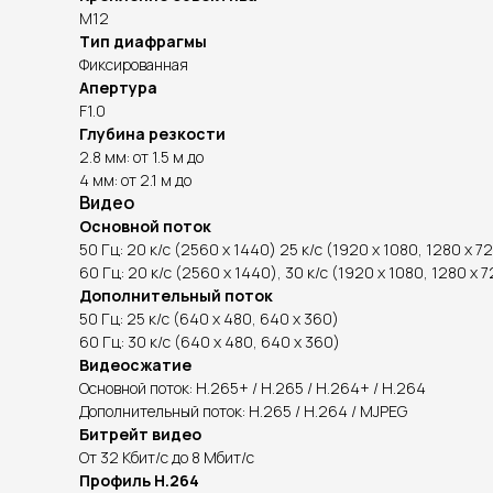
M12
Тип диафрагмы
Фиксированная
Апертура
F1.0
Глубина резкости
2.8 мм: от 1.5 м до
4 мм: от 2.1 м до
Видео
Основной поток
50 Гц: 20 к/с (2560 x 1440) 25 к/с (1920 x 1080, 1280 x 7
60 Гц: 20 к/с (2560 x 1440), 30 к/с (1920 x 1080, 1280 x 
Дополнительный поток
50 Гц: 25 к/с (640 x 480, 640 x 360)
60 Гц: 30 к/с (640 x 480, 640 x 360)
Видеосжатие
Основной поток: H.265+ / H.265 / H.264+ / H.264
Дополнительный поток: H.265 / H.264 / MJPEG
Битрейт видео
От 32 Кбит/с до 8 Мбит/с
Профиль H.264