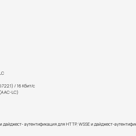
-LC
.722.1) / 16 Кбит/с
с (AAC-LC)
я и дайджест- аутентификация для HTTP, WSSE и дайджест-аутентифи