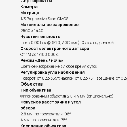
Сертификаты
Камера
Матрица
1/3 Progressive Scan CMOS
Максимальное разрешение
2560 x 1440
Чувствительность
Цвет: 0.001 лк @ (F1.0, AGC вкл.), 0 лк с подсветкой
Скорость электронного затвора
От 1/3 до 1/100 000 с
Режим «День / ночь»
Цветное изображение в любое время суток
Регулировка угла наблюдения
Поворот: от 0 до 355°; наклон: от 0 до 75°, вращение: от 0 
Объектив
Тип объектива
Фиксированный объектив 2.8 и 4 мм (опционально)
Фокусное расстояние и угол
обзора
2.8 мм, по горизонтали: 96°
4 мм, по горизонтали: 75°
Крепление объектива