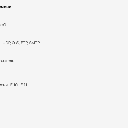
емени
le G
6, UDP, QoS, FTP, SMTP
зователь
и: IE 10, IE 11