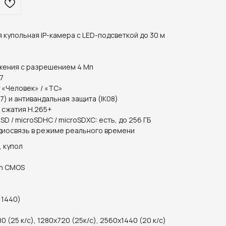
 купольная IP-камера с LED-подсветкой до 30 м
жения с разрешением 4 Мп
7
 «Человек» / «ТС»
67) и антивандальная защита (IK08)
 сжатия H.265+
SD / microSDHC / microSDXC: есть, до 256 ГБ
диосвязь в режиме реального времени
, купол
an CMOS
 1440)
 (25 к/с), 1280x720 (25к/с), 2560x1440 (20 к/с)