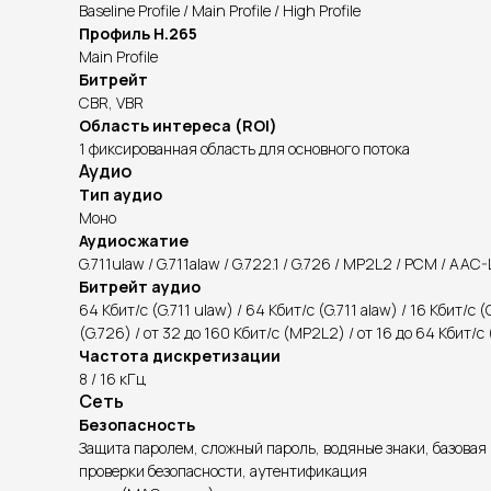
Baseline Profile / Main Profile / High Profile
Профиль H.265
Main Profile
Битрейт
CBR, VBR
Область интереса (ROI)
1 фиксированная область для основного потока
Аудио
Тип аудио
Моно
Аудиосжатие
G.711ulaw / G.711alaw / G.722.1 / G.726 / MP2L2 / PCM / AAC
Битрейт аудио
64 Кбит/с (G.711 ulaw) / 64 Кбит/с (G.711 alaw) / 16 Кбит/с (G
(G.726) / от 32 до 160 Кбит/с (MP2L2) / от 16 до 64 Кбит/
Частота дискретизации
8 / 16 кГц
Сеть
Безопасность
Защита паролем, сложный пароль, водяные знаки, базова
проверки безопасности, аутентификация