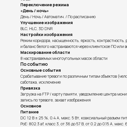
Переключение режима
«День / ночь»
День / Ночь / Автоматич. / По расписанию
Улучшение изображения
BLC, HLC, 3D DNR
Настройки изображения
Режим коридора, насыщенность, яркость, контрастность, 
и баланс белого настраиваются через клиентское ПО или 
Маскирование области
8 настраиваемых многоугольных масок области
По событию
Основные события
Срабатывание тревоги по различным типам объектов (чело
саботажа, исключение
Привязка
Загрузка на FTP / карту памяти, уведомление центра мони
запись по тревоге, захват изображения
Основное
Питание
DC 12 В ± 25 %, 0.4 А, макс. 5 Вт, коаксиальный разъем п
PoE: 802.3 af, класс 3, от 36 до 57 В, от 0.2 до 0.15 А, макс. 