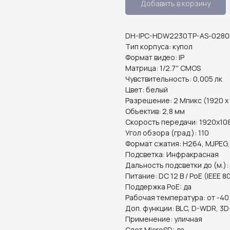
Добавить в корзину
DH-IPC-HDW2230TP-AS-0280B
Тип корпуса: купол
Формат видео: IP
Матрица: 1/2.7'' CMOS
Чувствительность: 0,005 лк
Цвет: белый
Разрешение: 2 Мпикс (1920 х
Объектив: 2,8 мм
Скорость передачи: 1920x1080
Угол обзора (град.): 110
Формат сжатия: H264, MJPEG,
Подсветка: Инфракрасная
Дальность подсветки до (м.):
Питание: DC 12 В / PoE (IEEE 8
Поддержка PoE: да
Рабочая температура: от -40
Доп. функции: BLC, D-WDR, 3D
Применение: уличная
Слот MicroSD: да