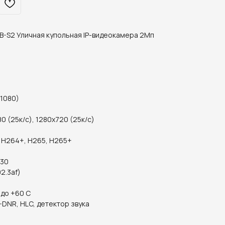
-S2 Уличная купольная IP-видеокамера 2Мп
 1080)
 (25к/с), 1280x720 (25к/с)
 H264+, H265, H265+
 30
02.3af)
 до +60 С
-DNR, HLC, детектор звука