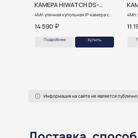
S-
КАМЕРА HIWATCH DS-
КАМ
I452L (2.8MM)
I25
камера
4Мп уличная купольная IP-камера с
4Мп 
LED-подсветкой до 30м и
с EXI
₽
14 590
11 1
технологией ColorVu
свет 
микр
Подробнее
пить
Купить
Информация на сайте не является публично
Доставка, способ