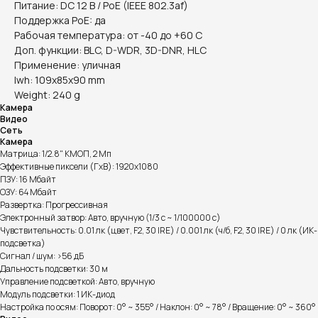
Питание: DC 12 В / PoE (IEEE 802.3af)
Поддержка PoE: да
Рабочая температура: от -40 до +60 С
Доп. функции: BLC, D-WDR, 3D-DNR, HLC
Применение: уличная
lwh: 109x85x90 mm
Weight: 240 g
Камера
Видео
Сеть
Камера
Матрица: 1/2.8" КМОП, 2 Мп
Эффективные пиксели (ГxВ): 1920x1080
ПЗУ: 16 Мбайт
ОЗУ: 64 Мбайт
Развертка: Прогрессивная
Электронный затвор: Авто, вручную (1/3 с ~ 1/100000 с)
Чувствительность: 0.01 лк (цвет, F2, 30 IRE) / 0.001 лк (ч/б, F2, 30 IRE) / 0 лк (ИК-
подсветка)
Сигнал / шум: >56 дБ
Дальность подсветки: 30 м
Управление подсветкой: Авто, вручную
Модуль подсветки: 1 ИК-диод
Настройка по осям: Поворот: 0° ~ 355° / Наклон: 0° ~ 78° / Вращение: 0° ~ 360°