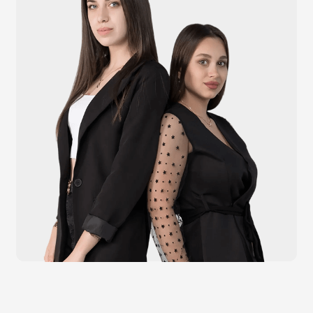
Каталог
Видеонаблюдение
Штрихкодовое оборудование
Принтеры чеков и этикеток
Счётчики валюты
Денежные ящики
Антикражные ворота
Весовое оборудование
Онлайн-кассы
Терминалы самообслуживания
POS-моноблоки
POS-компьютеры
POS-мониторы
Меню
Услуги
О компании
Оплата и доставка
Контакты
Политика конфидециальности