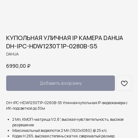
КУПОЛЬНАЯ УЛИЧНАЯ IP КАМЕРА DAHUA
DH-IPC-HDW1230T1P-0280B-S5
DAHUA
6990,00
₽
Добавить в корзину
DH-IPC-HDW1230T1P-0280B-S5 Уличная купольная IP-видеокамера с
ИК-подсветкой до 30м
2 Мп, КМОП-матрица 1/2,8", высокая чувствительность, высокое
разрешение
Максимальный видеопоток 2 Мп (1920x1080) @ 25 к/с
Кодек H.265, высокая степень сжатия, сверхмалый размер