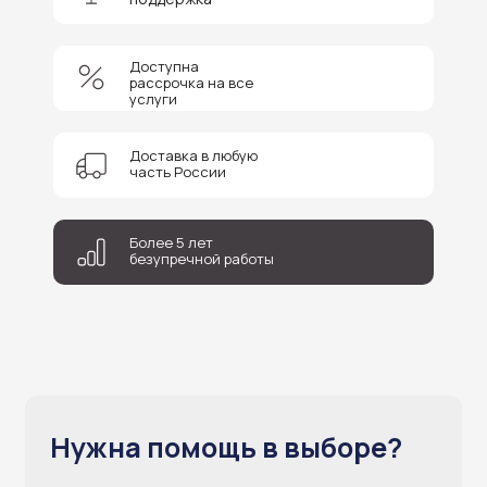
+7
Доступна
рассрочка на все
услуги
Соглашаюсь на обработку персональных данных
Доставка в любую
Отправить
часть России
Более 5 лет
безупречной работы