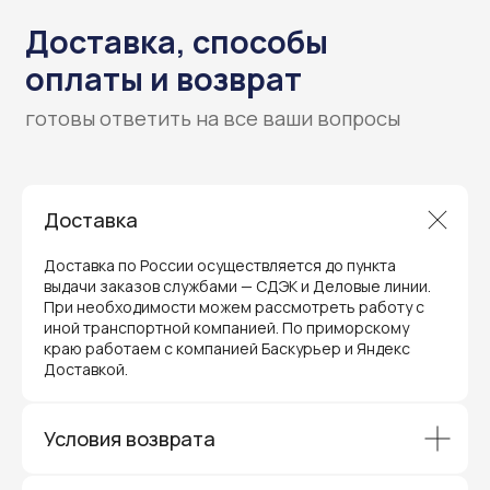
Гарантия и поддержка
Доставка
ремонт и сервис
Доставка по России осуществляется до пункта
выдачи заказов службами — СДЭК и Деловые линии.
Мы предлагаем полный послепродажный
сервис для торгового оборудования,
При необходимости можем рассмотреть работу с
видеонаблюдения и онлайн-касс. Все
иной транспортной компанией. По приморскому
устройства, купленные у нас, покрываются
краю работаем с компанией Баскурьер и Яндекс
гарантией производителя и обслуживаются
Доставкой.
через официальные сервисные центры
в Приморском крае.
Вам не придется отправлять оборудование
и ждать длительное время — мы обеспечиваем
Условия возврата
быструю и эффективную коммуникацию с АСЦ,
чтобы ваш бизнес работал без перебоев.