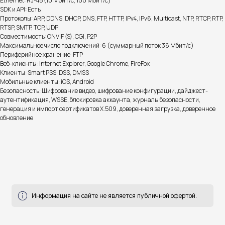
Ethernet: RJ-45 (10 Мбит/с, 100 Мбит/с)
SDK и API: Есть
Протоколы: ARP, DDNS, DHCP, DNS, FTP, HTTP, IPv4, IPv6, Multicast, NTP, RTCP, RTP,
Информация на сайте не является публичной офертой.
RTSP, SMTP, TCP, UDP
Совместимость: ONVIF (S), CGI, P2P
Максимальное число подключений: 6 (суммарный поток 36 Мбит/с)
Периферийное хранение: FTP
Доставка, способы
Веб-клиенты: Internet Explorer, Google Chrome, FireFox
Клиенты: Smart PSS, DSS, DMSS
оплаты и возврат
Мобильные клиенты: iOS, Android
Безопасность: Шифрование видео, шифрование конфигурации, дайджест-
готовы ответить на все ваши вопросы
аутентификация, WSSE, блокировка аккаунта, журналы безопасности,
генерация и импорт сертификатов X.509, доверенная загрузка, доверенное
обновление