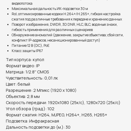
видеопотока
Максимальная дальность ИК-подсветки 30 м
RoI, оптимизированные кодеки H.264+/H.265+, гибкая настройка
сжатия под различные требования к передаче и хранению данных
Поворот изображения, DWDR, 3D DNR, HLC, BLC, водяные знаки,
гибкость применения для различных сценариев
Обнаружение аномалий (движение, закрытие объектива; сбой сети,
конфликт IP-адресов, несанкционированный доступ)
Питание 12 В (DC), PoE
Класс защиты IP67
Тип корпуса: купол
Формат видео: IP
Матрица: 1/2.8'' CMOS
Чувствительность: 0,01 лк
Цвет: белый
Разрешение: 2 Мпикс (1920 х 1080)
Объектив: 2,8 мм
Скорость передачи: 1920x1080 (25к/с), 1280x720 (25к/с)
Угол обзора (град.): 102
Формат сжатия: H264, MJPEG, H264+, H265, H265+
Подсветка: Инфракрасная
Дальность подсветки до (м.): 30