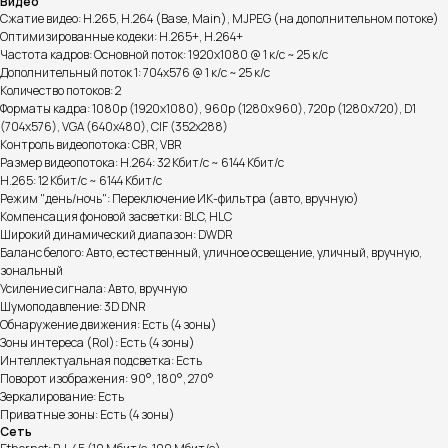
Видео
Сжатие видео: H.265, H.264 (Base, Main), MJPEG (на дополнительном потоке)
Оптимизированные кодеки: H.265+, H.264+
Частота кадров: Основной поток: 1920x1080 @ 1 к/с ~ 25 к/с
Дополнительный поток 1: 704x576 @ 1 к/с ~ 25 к/с
Количество потоков: 2
Форматы кадра: 1080p (1920x1080), 960p (1280x960), 720p (1280x720), D1
(704x576), VGA (640x480), CIF (352x288)
Контроль видеопотока: CBR, VBR
Размер видеопотока: H.264: 32 Кбит/с ~ 6144 Кбит/с
H.265: 12 Кбит/с ~ 6144 Кбит/с
Режим "день/ночь": Переключение ИК-фильтра (авто, вручную)
Компенсация фоновой засветки: BLC, HLC
Широкий динамический диапазон: DWDR
Баланс белого: Авто, естественный, уличное освещение, уличный, вручную,
зональный
Усиление сигнала: Авто, вручную
Шумоподавление: 3D DNR
Обнаружение движения: Есть (4 зоны)
Зоны интереса (RoI): Есть (4 зоны)
Интеллектуальная подсветка: Есть
Поворот изображения: 90°, 180°, 270°
Зеркалирование: Есть
Приватные зоны: Есть (4 зоны)
Сеть