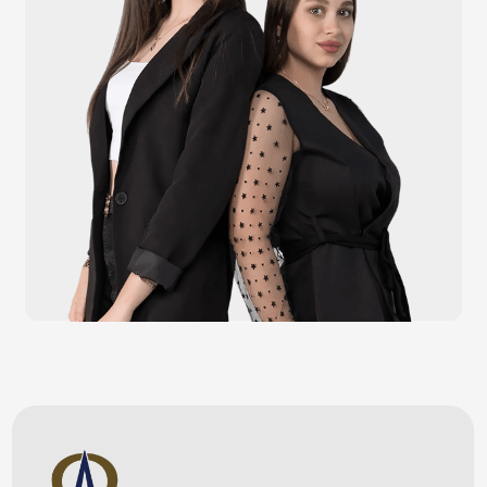
Каталог
Видеонаблюдение
Штрихкодовое оборудование
Принтеры чеков и этикеток
Счётчики валюты
Денежные ящики
Антикражные ворота
Весовое оборудование
Онлайн-кассы
Терминалы самообслуживания
POS-моноблоки
POS-компьютеры
POS-мониторы
Меню
Услуги
О компании
Оплата и доставка