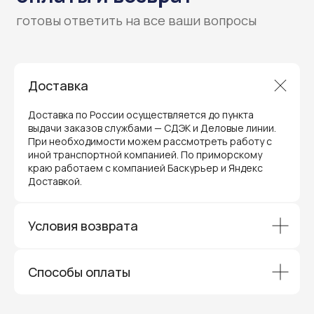
Доставка
Доставка по России осуществляется до пункта
выдачи заказов службами — СДЭК и Деловые линии.
При необходимости можем рассмотреть работу с
иной транспортной компанией. По приморскому
краю работаем с компанией Баскурьер и Яндекс
Гарантия и поддержка
Доставкой.
ремонт и сервис
Мы предлагаем полный послепродажный
Условия возврата
сервис для торгового оборудования,
видеонаблюдения и онлайн-касс. Все
устройства, купленные у нас, покрываются
гарантией производителя и обслуживаются
через официальные сервисные центры
Способы оплаты
в Приморском крае.
Вам не придется отправлять оборудование
и ждать длительное время — мы обеспечиваем