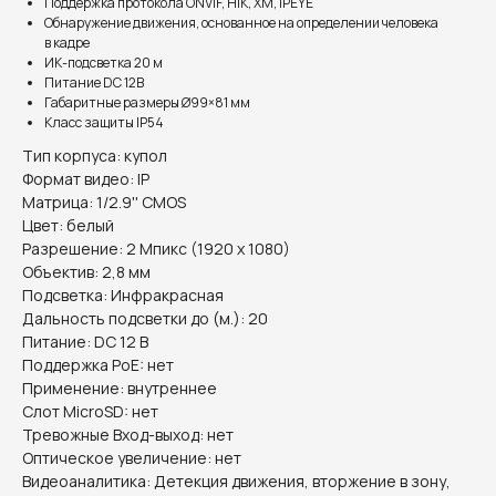
Поддержка протокола ONVIF, HIK, XM, IPEYE
Обнаружение движения, основанное на определении человека
в кадре
ИК-подсветка 20 м
Питание DC 12В
Габаритные размеры Ø99×81 мм
Класс защиты IP54
Тип корпуса: купол
Формат видео: IP
Матрица: 1/2.9'' CMOS
Цвет: белый
Разрешение: 2 Мпикс (1920 х 1080)
Объектив: 2,8 мм
Подсветка: Инфракрасная
Дальность подсветки до (м.): 20
Питание: DC 12 В
Поддержка PoE: нет
Применение: внутреннее
Слот MicroSD: нет
Тревожные Вход-выход: нет
Оптическое увеличение: нет
Видеоаналитика: Детекция движения, вторжение в зону,