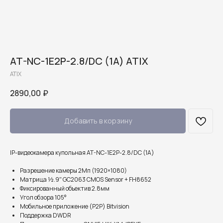
AT-NC-1E2P-2.8/DC (1A) ATIX
ATIX
2890,00
₽
Добавить в корзину
IP-видеокамера купольная AT-NC-1E2P-2.8/DC (1A)
Разрешение камеры 2Мп (1920×1080)
Матрица ½.9″ GC2063 CMOS Sensor + FH8652
Фиксированный объектив 2.8мм
Угол обзора 105°
Мобильное приложение (P2P) Bitvision
Поддержка DWDR