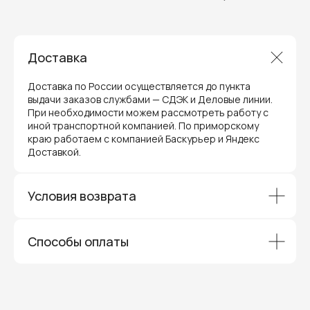
Гарантия и поддержка
ремонт и сервис
Доставка
Мы предлагаем полный послепродажный
сервис для торгового оборудования,
Доставка по России осуществляется до пункта
видеонаблюдения и онлайн-касс. Все
выдачи заказов службами — СДЭК и Деловые линии.
устройства, купленные у нас, покрываются
При необходимости можем рассмотреть работу с
гарантией производителя и обслуживаются
через официальные сервисные центры
иной транспортной компанией. По приморскому
в Приморском крае.
краю работаем с компанией Баскурьер и Яндекс
Доставкой.
Вам не придется отправлять оборудование
и ждать длительное время — мы обеспечиваем
быструю и эффективную коммуникацию с АСЦ,
чтобы ваш бизнес работал без перебоев.
Условия возврата
Способы оплаты