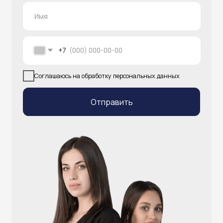
info@atlantisgr.ooo
+7 (924) 004-32-01
Каталог
Видеонаблюдение
Штрихкодовое оборудование
Принтеры чеков и этикеток
Счётчики валюты
Денежные ящики
Антикражные ворота