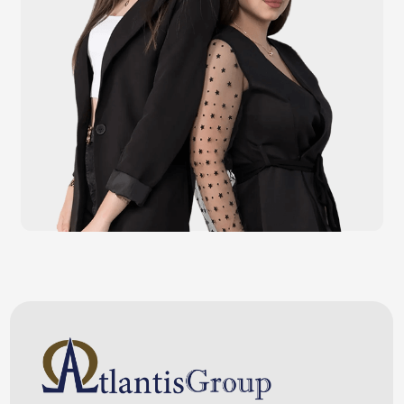
Весовое оборудование
Онлайн-кассы
Терминалы самообслуживания
POS-моноблоки
POS-компьютеры
POS-мониторы
Меню
Услуги
О компании
Оплата и доставка
Контакты
Политика конфидециальности
Обращаем Ваше внимание на то, что данный интернет-сайт носит
исключительно информационный характер и ни при каких условиях
информационные материалы и цены, размещенные на сайте, не являются
публичной офертой, определяемой положениями Статей 435 и 437
Гражданского кодекса РФ. Ваш заказ, включая стоимость и наличие товара,
будет подтвержден нашим менеджером посредством телефонного звонка на
номер, указанный Вами при заказе.