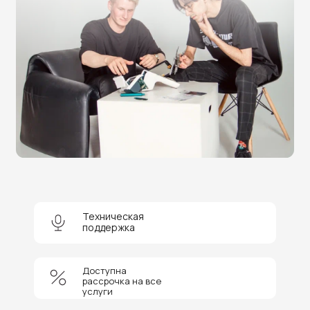
Нужна помощь в выборе?
Оставьте заявку на бесплатную
консультацию и получите
скидку 5%
на покупку оборудования или
получение услуги.
Техническая
поддержка
+7
Доступна
Соглашаюсь на обработку персональных данных
рассрочка на все
услуги
Отправить