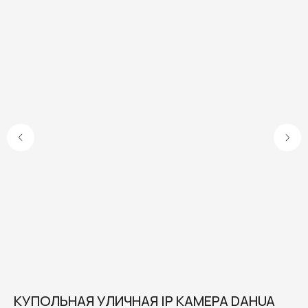
Информация на сайте не является публичной офертой.
Доставка, способы
КУПОЛЬНАЯ УЛИЧНАЯ IP КАМЕРА DAHUA
У