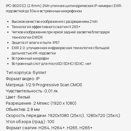
IPC-B020(C) (2.8mm) 2Мп уличная цилиндрическая IP-камера с EXIR-
подсветкой до 30м и встроенным микрофоном
Высокое качество изображения с разрешением 2 Мп
Технология эффективного сжатия H.265+
Четкое изображение при яркой задней засветке благодаря
технологии DWDR
Защита от влаги и пыли: IP67
EXIR 2.0: улучшенная инфракрасная технология с большой
дальностью ИК-подсветки
Встроенный микрофон
Встроенный слот для microSD/SDHC/SDXC: нет
Тип корпуса: буллит
Формат видео: IP
Матрица: 1/2.9 Progressive Scan CMOS
Чувствительность: 0,01 лк
Цвет: белый
Разрешение: 2 Мпикс (1920 х 1080)
Объектив: 2,8 мм
Скорость передачи: 1920x1080 (25к/с), 1280x720 (25к/с)
Угол обзора (град.): 100
Формат сжатия: H264, H264+, H265, H265+