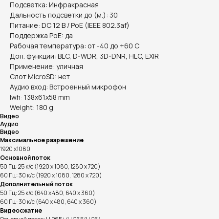
Подсветка: Инфракрасная
Дальность подсветки до (м.): 30
Питание: DC 12 В / PoE (IEEE 802.3af)
Поддержка PoE: да
Рабочая температура: от -40 до +60 С
Доп. функции: BLC, D-WDR, 3D-DNR, HLC, EXIR
Применение: уличная
Слот MicroSD: нет
Аудио вход: Встроенный микрофон
lwh: 138x61x58 mm
Weight: 180 g
Видео
Аудио
Видео
Максимальное разрешение
1920 x1080
Основной поток
50 Гц: 25 к/с (1920 x 1080, 1280 x 720)
60 Гц: 30 к/с (1920 x 1080, 1280 x 720)
Дополнительный поток
50 Гц: 25 к/с (640 x 480, 640 x 360)
60 Гц: 30 к/с (640 x 480, 640 x 360)
Видеосжатие