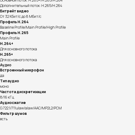
Основной поток: H.265+/H.265/H.264
Дополнительный поток: H.265/H.264
Битрейт видео
От 32 Кбит/с до 8 Мбит/с
Профиль H.264
Baseline Profile/Main Profile/High Profile
Профиль H.265
Main Profile
H.264+
Для основного потока
H.265+
Для основного потока
Аудио
Встроенный микрофон
да
Тип аудио
моно
Частота дискретизации
8/16 кГц
Аудиосжатие
G.722.1/711ulaw/alaw/AAC/MP2L2/PCM
Фильтр шумов
есть