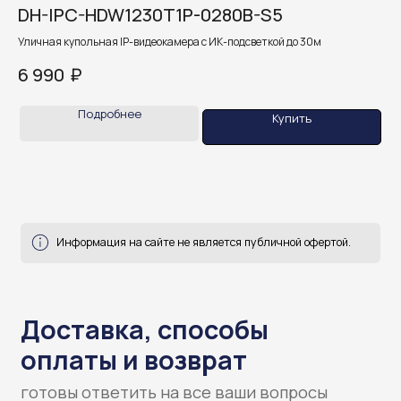
оплаты и возврат
DH-IPC-HDW1230T1P-0280B-S5
H
готовы ответить на все ваши вопросы
Уличная купольная IP-видеокамера с ИК-подсветкой до 30м
Ули
₽
6 990
17
Подробнее
Купить