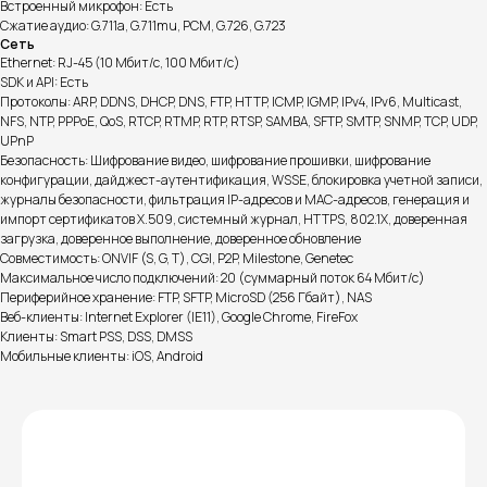
Встроенный микрофон: Есть
Сжатие аудио: G.711a, G.711mu, PCM, G.726, G.723
Сеть
Ethernet: RJ-45 (10 Мбит/с, 100 Мбит/с)
SDK и API: Есть
Протоколы: ARP, DDNS, DHCP, DNS, FTP, HTTP, ICMP, IGMP, IPv4, IPv6, Multicast,
NFS, NTP, PPPoE, QoS, RTCP, RTMP, RTP, RTSP, SAMBA, SFTP, SMTP, SNMP, TCP, UDP,
UPnP
Безопасность: Шифрование видео, шифрование прошивки, шифрование
конфигурации, дайджест-аутентификация, WSSE, блокировка учетной записи,
журналы безопасности, фильтрация IP-адресов и MAC-адресов, генерация и
импорт сертификатов X.509, системный журнал, HTTPS, 802.1X, доверенная
загрузка, доверенное выполнение, доверенное обновление
Совместимость: ONVIF (S, G, T), CGI, P2P, Milestone, Genetec
Максимальное число подключений: 20 (суммарный поток 64 Мбит/с)
Периферийное хранение: FTP, SFTP, MicroSD (256 Гбайт), NAS
Веб-клиенты: Internet Explorer (IE11), Google Chrome, FireFox
Клиенты: Smart PSS, DSS, DMSS
Мобильные клиенты: iOS, Android