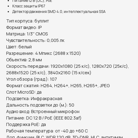
Питание 12 В (DC), PoE
Класс защиты IP67
Детектор движения SMD 4.0, интеллектуальная SSA
Тип корпуса: буллит
Формат видео: IP
Матрица: 1/3'' CMOS
Чувствительность: 0,005 лк
Цвет: белый
Разрешение: 4 Мпикс (2688 x 1520)
Объектив: 2,8 мм
Скорость передачи: 1920х1080 (25 к/с), 1280x720 (25к/с),
2688x1520 (25 к/с), 3840x2160 (15 к/сек)
Угол обзора (град.): 107
Формат сжатия: H264, H264+, H265, H265+, JPEG
Слот MicroSD: да
Подсветка: Инфракрасная
Дальность подсветки до (м.): 50
Аудио вход: Встроенный микрофон
Питание: DC 12 В / PoE (IEEE 802.3af)
Поддержка PoE: да
Рабочая температура: от -40 до +60 С
Доп. функции: BLC, WDR 120 dB, 3D-DNR, HLC, антитуман,