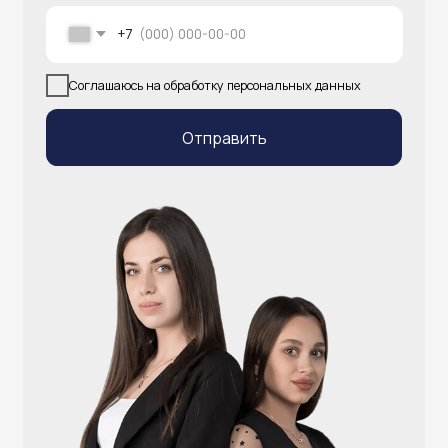
info@atlantisgr.ooo
+7 (924) 004-32-01
Каталог
Видеонаблюдение
Штрихкодовое оборудование
Принтеры чеков и этикеток
Счётчики валюты
Денежные ящики
Антикражные ворота
Весовое оборудование
Онлайн-кассы
Терминалы самообслуживания
POS-моноблоки
POS-компьютеры