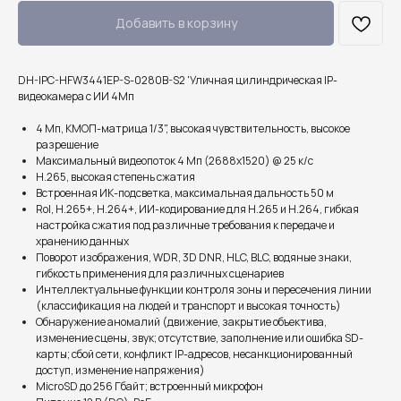
Добавить в корзину
DH-IPC-HFW3441EP-S-0280B-S2 'Уличная цилиндрическая IP-
видеокамера с ИИ 4Мп
4 Мп, КМОП-матрица 1/3", высокая чувствительность, высокое
разрешение
Максимальный видеопоток 4 Мп (2688x1520) @ 25 к/с
H.265, высокая степень сжатия
Встроенная ИК-подсветка, максимальная дальность 50 м
RoI, H.265+, H.264+, ИИ-кодирование для H.265 и H.264, гибкая
настройка сжатия под различные требования к передаче и
хранению данных
Поворот изображения, WDR, 3D DNR, HLC, BLC, водяные знаки,
гибкость применения для различных сценариев
Интеллектуальные функции контроля зоны и пересечения линии
(классификация на людей и транспорт и высокая точность)
Обнаружение аномалий (движение, закрытие объектива,
изменение сцены, звук; отсутствие, заполнение или ошибка SD-
карты; сбой сети, конфликт IP-адресов, несанкционированный
доступ, изменение напряжения)
MicroSD до 256 Гбайт; встроенный микрофон