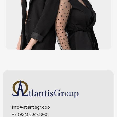
POS-мониторы
Меню
Услуги
О компании
Оплата и доставка
Контакты
Политика конфидециальности
Обращаем Ваше внимание на то, что данный интернет-сайт носит
исключительно информационный характер и ни при каких условиях
информационные материалы и цены, размещенные на сайте, не являются
публичной офертой, определяемой положениями Статей 435 и 437
Гражданского кодекса РФ. Ваш заказ, включая стоимость и наличие товара,
будет подтвержден нашим менеджером посредством телефонного звонка на
номер, указанный Вами при заказе.