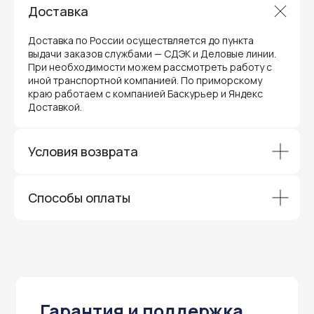
сервис для торгового оборудования,
Доставка
видеонаблюдения и онлайн-касс. Все
устройства, купленные у нас, покрываются
гарантией производителя и обслуживаются
Доставка по России осуществляется до пункта
через официальные сервисные центры
в Приморском крае.
выдачи заказов службами — СДЭК и Деловые линии.
При необходимости можем рассмотреть работу с
Вам не придется отправлять оборудование
иной транспортной компанией. По приморскому
и ждать длительное время — мы обеспечиваем
краю работаем с компанией Баскурьер и Яндекс
быструю и эффективную коммуникацию с АСЦ,
чтобы ваш бизнес работал без перебоев.
Доставкой.
Условия возврата
Способы оплаты