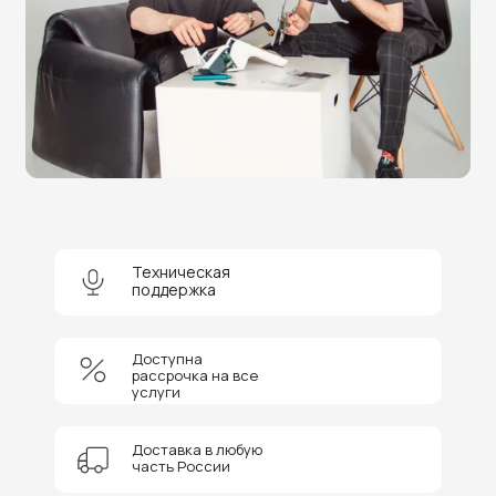
Нужна помощь в выборе?
Оставьте заявку на бесплатную
консультацию и получите
скидку 5%
на покупку оборудования или
получение услуги.
+7
Техническая
поддержка
Соглашаюсь на обработку персональных данных
Отправить
Доступна
рассрочка на все
услуги
Доставка в любую
часть России