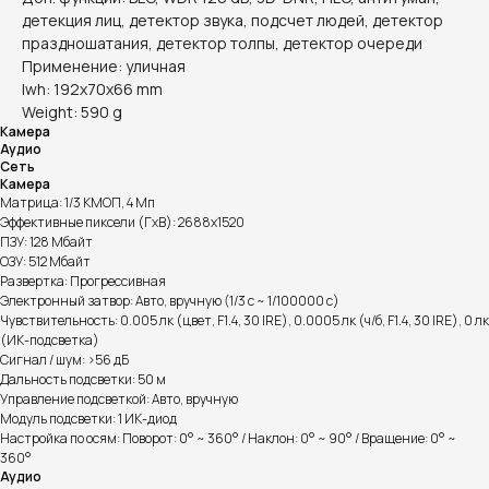
детекция лиц, детектор звука, подсчет людей, детектор
праздношатания, детектор толпы, детектор очереди
Применение: уличная
lwh: 192x70x66 mm
Weight: 590 g
Камера
Аудио
Сеть
Камера
Матрица: 1/3 КМОП, 4 Мп
Эффективные пиксели (ГxВ): 2688x1520
ПЗУ: 128 Мбайт
ОЗУ: 512 Мбайт
Развертка: Прогрессивная
Электронный затвор: Авто, вручную (1/3 с ~ 1/100000 с)
Чувствительность: 0.005 лк (цвет, F1.4, 30 IRE), 0.0005 лк (ч/б, F1.4, 30 IRE), 0 лк
(ИК-подсветка)
Сигнал / шум: >56 дБ
Дальность подсветки: 50 м
Управление подсветкой: Авто, вручную
Модуль подсветки: 1 ИК-диод
Настройка по осям: Поворот: 0° ~ 360° / Наклон: 0° ~ 90° / Вращение: 0° ~
360°
Аудио