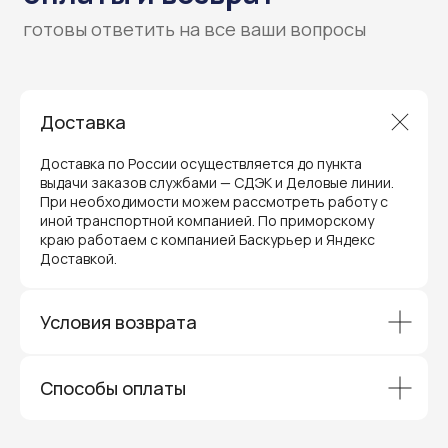
Доставка
Доставка по России осуществляется до пункта
выдачи заказов службами — СДЭК и Деловые линии.
При необходимости можем рассмотреть работу с
иной транспортной компанией. По приморскому
краю работаем с компанией Баскурьер и Яндекс
Гарантия и поддержка
Доставкой.
ремонт и сервис
Мы предлагаем полный послепродажный
Условия возврата
сервис для торгового оборудования,
видеонаблюдения и онлайн-касс. Все
устройства, купленные у нас, покрываются
гарантией производителя и обслуживаются
через официальные сервисные центры
Способы оплаты
в Приморском крае.
Вам не придется отправлять оборудование
и ждать длительное время — мы обеспечиваем