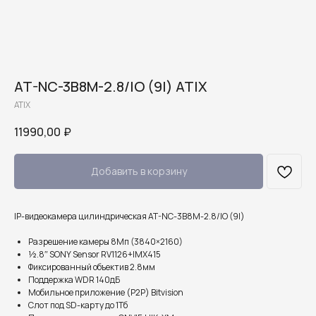
AT-NC-3B8M-2.8/IO (9I) ATIX
ATIX
11990,00
₽
Добавить в корзину
IP-видеокамера цилиндрическая AT-NC-3B8M-2.8/IO (9I)
Разрешение камеры 8Мп (3840×2160)
½.8″ SONY Sensor RV1126+IMX415
Фиксированный объектив 2.8мм
Поддержка WDR 140дБ
Мобильное приложение (P2P) Bitvision
Слот под SD-карту до 1Тб