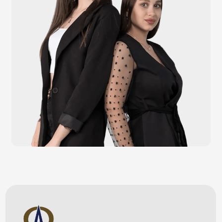
Каталог
Видеонаблюдение
Штрихкодовое оборудование
Принтеры чеков и этикеток
Счётчики валюты
Денежные ящики
Антикражные ворота
Весовое оборудование
Онлайн-кассы
Терминалы самообслуживания
POS-моноблоки
POS-компьютеры
POS-мониторы
Меню
Услуги
О компании
Оплата и доставка