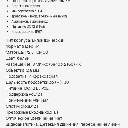
Поддержка протокола ONVIF, HIK, XM
Smart аналитика
ИК-подсветка 30 м
Тревожный вход, тревожный выход
Аудиовход, аудиовыход
Питание DC 12 В, PoE
Класс защиты IP67
Тип корпуса: цилиндрический
Формат видео: IP
Матрица: 1/2.8'' CMOS
Цвет: белый
Разрешение: 8 Мпикс (3840 x 2160) 4К
Объектив: 2,8 мм
Подсветка: Инфракрасная
Дальность подсветки до (м.): 30
Питание: DC 12 В / PoE
Поддержка PoE: да
Применение: уличная
Слот MicroSD: да
Тревожные Вход-выход: 1/1
Оптическое увеличение: нет
Видеоаналитика: Детекция движения, пересечение линии,