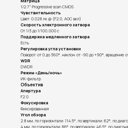
Матрица
1/2.7'' Progressive scan CMOS
Чувствительность
Цвет: 0.028 лк @ (F2.0, AGC вкл)
Скорость электронного затвора
От 1/3 до 1/100,000 с
Поддержка медленного затвора
Есть
Регулировка угла установки
Поворот: от 0 до 360°, наклон: от -90 до +90°, вращение: о
WDR
DWDR
Режим «День/ночь»
ИК-фильтр
Объектив
Апертура
F2.0
Фокусировка
Фиксированная
Угол обзора
2.8 мм, по горизонтали: 114.5°, по вертикали: 62°, по диаг
4 мм, по горизонтали: 86°, по вертикали: 46.5°, по диагона