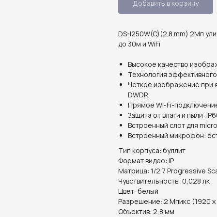
Добавить в корзину
DS-I250W(C)(2.8 mm) 2Мп ули
до 30м и WiFi
Высокое качество изобра
Технология эффективного
Четкое изображение при я
DWDR
Прямое Wi-Fi-подключение
Защита от влаги и пыли: IP
Встроенный слот для micro
Встроенный микрофон: ес
Тип корпуса: буллит
Формат видео: IP
Матрица: 1/2.7 Progressive S
Чувствительность: 0,028 лк
Цвет: белый
Разрешение: 2 Мпикс (1920 х
Объектив: 2,8 мм