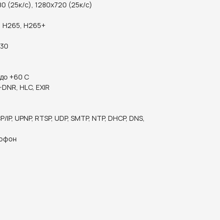
 (25к/с), 1280x720 (25к/с)
, H265, H265+
 30
 до +60 С
-DNR, HLC, EXIR
P/IP, UPNP, RTSP, UDP, SMTP, NTP, DHCP, DNS,
рофон