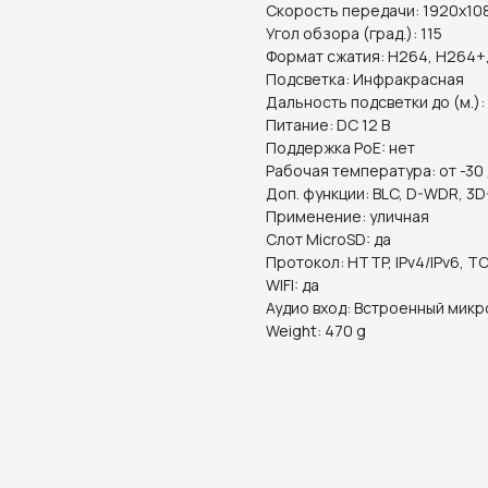
Скорость передачи: 1920x1080
Угол обзора (град.): 115
Формат сжатия: H264, H264+
Подсветка: Инфракрасная
Дальность подсветки до (м.):
Питание: DC 12 В
Поддержка PoE: нет
Рабочая температура: от -30
Доп. функции: BLC, D-WDR, 3D
Применение: уличная
Слот MicroSD: да
Протокол: HTTP, IPv4/IPv6, TC
WIFI: да
Аудио вход: Встроенный мик
Weight: 470 g