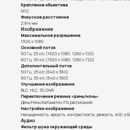
Крепление объектива
M12
Фокусное расстояние
2.8/4 мм
Изображение
Максимальное разрешение
1920 x 1080
Основной поток
50 Гц: 25 к/с (1920 x 1080, 1280 x 720)
60 Гц: 30 к/с (1920 x 1080, 1280 x 720)
Дополнительный поток
50 Гц: 25 к/с (640 x 360)
60 Гц: 30 к/с (640 x 360)
Улучшение изображения
BLC, HLC, 3D DNR
Переключение режима «день/ночь»
День/Ночь/Автоматич./По расписанию
Настройки изображения
Насыщенность, яркость, контрастность, резкость, AGC и 
Аудио
Фильтр шума окружающей среды