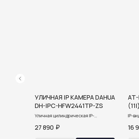
Я IP
УЛИЧНАЯ IP КАМЕРА DAHUA
AT-
IPC-
DH-IPC-HFW2441TP-ZS
(11I
280B-
еокамера
Уличная цилиндрическая IP-
IP-в
2Мп
видеокамера с ИИ 4Мп
₽
27 890
16 