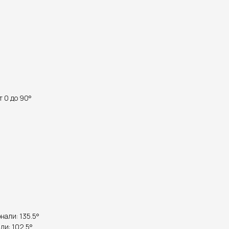
т 0 до 90°
онали: 135.5°
ли: 102.5°