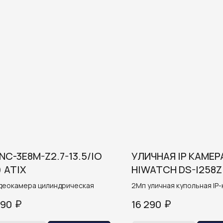
NC-3E8M-Z2.7-13.5/IO
УЛИЧНАЯ IP КАМЕР
) ATIX
HIWATCH DS-I258Z
(2.8-12 MM)
идеокамера цилиндрическая
2Мп уличная купольная IP
с EXIR-подсветкой до 50 м
₽
₽
990
16 290