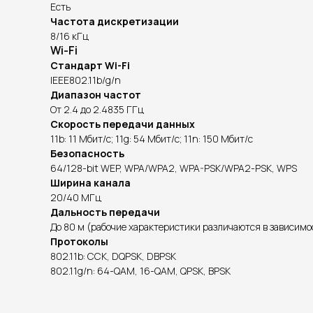
Есть
Частота дискретизации
8/16 кГц
Wi-Fi
Стандарт Wi-Fi
IEEE802.11b/g/n
Диапазон частот
От 2.4 до 2.4835 ГГц
Скорость передачи данных
11b: 11 Мбит/с; 11g: 54 Мбит/с; 11n: 150 Мбит/с
Безопасность
64/128-bit WEP, WPA/WPA2, WPA-PSK/WPA2-PSK, WPS
Ширина канала
20/40 МГц
Дальность передачи
До 80 м (рабочие характеристики различаются в зависим
Протоколы
802.11b: CCK, DQPSK, DBPSK
802.11g/n: 64-QAM, 16-QAM, QPSK, BPSK