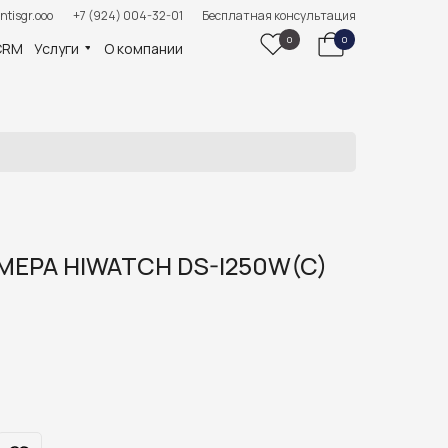
ntisgr.ooo
+7 (924) 004-32-01
Бесплатная консультация
0
0
CRM
Услуги
О компании
АМЕРА HIWATCH DS-I250W(C)