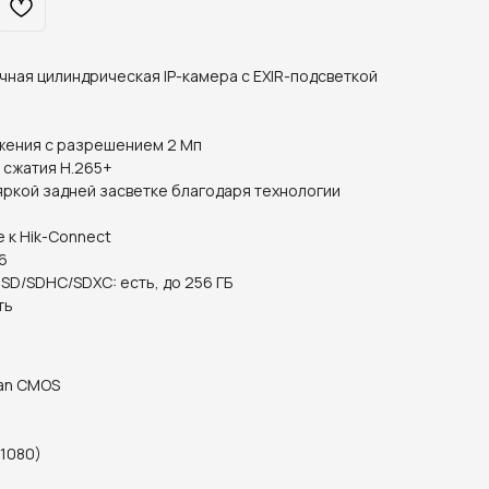
чная цилиндрическая IP-камера c EXIR-подсветкой
жения с разрешением 2 Мп
 сжатия H.265+
ркой задней засветке благодаря технологии
 к Hik-Connect
66
SD/SDHC/SDXC: есть, до 256 ГБ
ть
can CMOS
 1080)