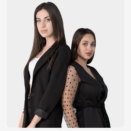
Денежные ящики
Антикражные ворота
Весовое оборудование
Онлайн-кассы
Терминалы самообслуживания
POS-моноблоки
POS-компьютеры
POS-мониторы
Меню
Услуги
О компании
Оплата и доставка
Контакты
Политика конфидециальности
Обращаем Ваше внимание на то, что данный интернет-сайт носит
исключительно информационный характер и ни при каких условиях
информационные материалы и цены, размещенные на сайте, не являются
публичной офертой, определяемой положениями Статей 435 и 437
Гражданского кодекса РФ. Ваш заказ, включая стоимость и наличие товара,
будет подтвержден нашим менеджером посредством телефонного звонка на
номер, указанный Вами при заказе.