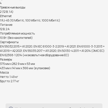
Доставка, способы
4
Тревожные выходы
оплаты и возврат
2 (12 В, 1 А)
Ethernet
готовы ответить на все ваши вопросы
1 RJ-45 (10 Мбит/с, 100 Мбит/с, 1000 Мбит/с)
Питание
12 В, 2 А
Потребляемая мощность
10 Вт (без накопителей)
Сертификаты
EN 55032:2015 + A1:2020; EN IEC 61000-3-2:2019 + A1:2021; EN 61000-3-3:2013 +
A1:2019 + A2:2021; EN 55035:2017 + A11:2020; EN 50130-4:2011 + A1:2014 (ЭМС ЕС)
EN 62368-1:2014 (низковольтное оборудование ЕС)
Размеры
375 мм x 282.9 мм x 53 мм
433 мм x 141 мм x 366 мм (в упаковке)
Масса
Нетто: 1.49 кг
Брутто: 2.77 кг