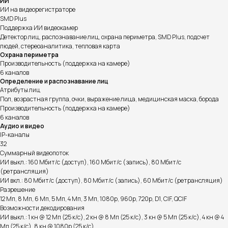
ИИ
ИИ на видеорегистраторе
SMD Plus
Поддержка ИИ видеокамер
Детектор лиц, распознавание лиц, охрана периметра, SMD Plus, подсчет
людей, стереоаналитика, тепловая карта
Охрана периметра
Производительность (поддержка на камере)
6 каналов
Определение и распознавание лиц
Атрибуты лиц
Пол, возрастная группа, очки, выражение лица, медицинская маска, борода
Производительность (поддержка на камере)
6 каналов
Аудио и видео
IP-каналы
32
Суммарный видеопоток
ИИ выкл.: 160 Мбит/с (доступ), 160 Мбит/с (запись), 80 Мбит/с
(ретрансляция)
ИИ вкл.: 80 Мбит/с (доступ), 80 Мбит/с (запись), 60 Мбит/с (ретрансляция)
Разрешение
12 Мп, 8 Мп, 6 Мп, 5 Мп, 4 Мп, 3 Мп, 1080p, 960p, 720p, D1, CIF, QCIF
Возможности декодирования
ИИ выкл.: 1 кн @ 12 Мп (25 к/с), 2 кн @ 8 Мп (25 к/с), 3 кн @ 5 Мп (25 к/с), 4 кн @ 4
Мп (25 к/с), 8 кн @ 1080p (25 к/с)