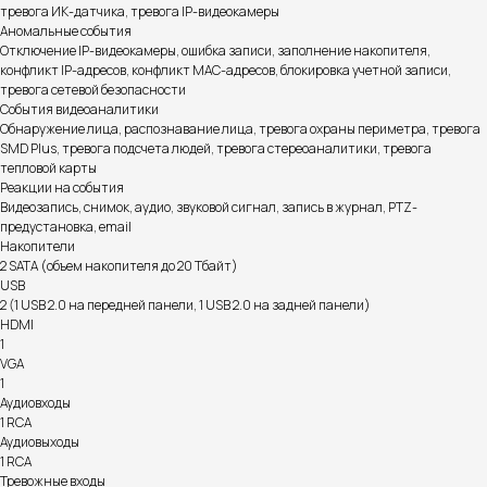
тревога ИК-датчика, тревога IP-видеокамеры
Аномальные события
Отключение IP-видеокамеры, ошибка записи, заполнение накопителя,
конфликт IP-адресов, конфликт MAC-адресов, блокировка учетной записи,
тревога сетевой безопасности
События видеоаналитики
Обнаружение лица, распознавание лица, тревога охраны периметра, тревога
SMD Plus, тревога подсчета людей, тревога стереоаналитики, тревога
тепловой карты
Реакции на события
Видеозапись, снимок, аудио, звуковой сигнал, запись в журнал, PTZ-
предустановка, email
Накопители
2 SATA (объем накопителя до 20 Тбайт)
USB
2 (1 USB 2.0 на передней панели, 1 USB 2.0 на задней панели)
HDMI
1
VGA
1
Аудиовходы
Информация на сайте не является публичной офертой.
1 RCA
Аудиовыходы
1 RCA
Тревожные входы