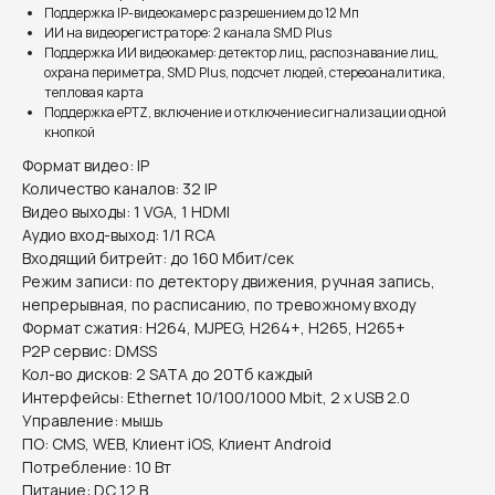
Поддержка IP-видеокамер с разрешением до 12 Мп
ИИ на видеорегистраторе: 2 канала SMD Plus
Поддержка ИИ видеокамер: детектор лиц, распознавание лиц,
охрана периметра, SMD Plus, подсчет людей, стереоаналитика,
тепловая карта
Поддержка ePTZ, включение и отключение сигнализации одной
кнопкой
Формат видео: IP
Количество каналов: 32 IP
Видео выходы: 1 VGA, 1 HDMI
Аудио вход-выход: 1/1 RCA
Входящий битрейт: до 160 Мбит/сек
Режим записи: по детектору движения, ручная запись,
непрерывная, по расписанию, по тревожному входу
Формат сжатия: H264, MJPEG, H264+, H265, H265+
P2P сервис: DMSS
Кол-во дисков: 2 SATA до 20Тб каждый
Интерфейсы: Ethernet 10/100/1000 Mbit, 2 x USB 2.0
Управление: мышь
ПО: CMS, WEB, Клиент iOS, Клиент Android
Потребление: 10 Вт
Питание: DC 12 В