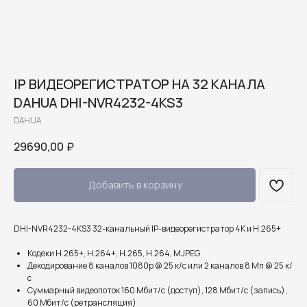
IP ВИДЕОРЕГИСТРАТОР НА 32 КАНАЛА
DAHUA DHI-NVR4232-4KS3
DAHUA
29690,00
₽
Добавить в корзину
DHI-NVR4232-4KS3 32-канальный IP-видеорегистратор 4K и H.265+
Кодеки H.265+, H.264+, H.265, H.264, MJPEG
Декодирование 8 каналов 1080p @ 25 к/с или 2 каналов 8 Мп @ 25 к/
с
Суммарный видеопоток 160 Мбит/с (доступ), 128 Мбит/с (запись),
60 Мбит/с (ретрансляция)