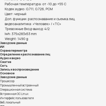
Рабочая температура: от -10 до +55 С
Кодек аудио: G.711, G.726, PCM
Цвет: черный
Доп. функции: распознавание и съемка лиц,
видеоаналитика: «Человек» / «ТС»
Тревожные Вход-выход: 4/2
lwh: 375x283x53 mm
Weight: 1490 g
Заводские данные
ИИ
Охрана периметра
Определение и распознавание лиц
Аудио и видео
Сжатие
Сеть
Запись и воспроизведение
Основное
Заводские данные
Процессор
Промышленный встроенный
Операционная система
Встроенная ОС Linux
Интерфейс пользователя
Веб, локальный