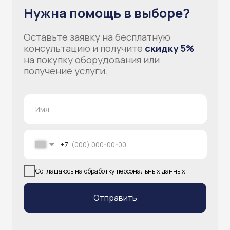
info@atlantisgr.ooo
+7 (924) 004-32-01
Каталог
Видеонаблюдение
Штрихкодовое оборудование
Принтеры чеков и этикеток
Счётчики валюты