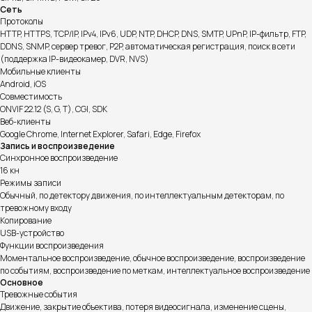
Сеть
Протоколы
HTTP, HTTPS, TCP/IP, IPv4, IPv6, UDP, NTP, DHCP, DNS, SMTP, UPnP, IP-фильтр, FTP,
DDNS, SNMP, сервер тревог, P2P, автоматическая регистрация, поиск в сети
(поддержка IP-видеокамер, DVR, NVS)
Мобильные клиенты
Android, iOS
Совместимость
ONVIF 22.12 (S, G, T), CGI, SDK
Веб-клиенты
Google Chrome, Internet Explorer, Safari, Edge, Firefox
Запись и воспроизведение
Синхронное воспроизведение
16 кн
Режимы записи
Обычный, по детектору движения, по интеллектуальным детекторам, по
тревожному входу
Копирование
USB-устройство
Функции воспроизведения
Моментальное воспроизведение, обычное воспроизведение, воспроизведение
по событиям, воспроизведение по меткам, интеллектуальное воспроизведение
Основное
Тревожные события
Движение, закрытие объектива, потеря видеосигнала, изменение сцены,