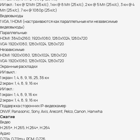
ИИ вкл.: 1 кн @ 12 Мп (25 к/с), 1 кн @ 8 Мп (25 к/с), 2 кн @ 5 Мп (25 к/с), 3 кн @ 4
Мп (25 к/с), 7 кн @ 1080p (25 к/с)
Видеовыходы
1 VGA, 1 HDMI (настраиваются как параллельные или независимые
видеовыходы)
Параллельные:
HDMI: 3840x2160, 1920x1080, 1280x1024, 1280x720
VGA: 1920x1080, 1280x1024, 1280x720
Независимые:
HDMI: 1920x1080, 1280x1024, 1280x720
VGA: 1920x1080, 1280x1024, 1280x720
Экранные раскладки
ИИ выкл.:
1 экран: 1, 4, 8, 9, 16, 25, 36 кн
2 экран: 1, 4, 8, 9, 16 кн
ИИ вкл.:
1 экран: 1, 4, 8, 9, 16 кн
2 экран: 1, 4, 8, 9, 16 кн
Поддержка сторонних IP-видеокамер
ONVIF, Panasonic, Sony, Axis, Arecont, Pelco, Canon, Hanwha
Сжатие
Видео
H.265+, H.265, H.264+, H.264
Аудио
G.711a, G.711mu, PCM, G.726