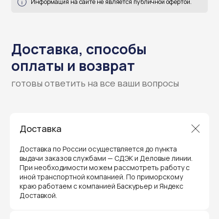
Гарантия и поддержка
ремонт и сервис
Мы предлагаем полный послепродажный
сервис для торгового оборудования,
видеонаблюдения и онлайн-касс. Все
устройства, купленные у нас, покрываются
гарантией производителя и обслуживаются
через официальные сервисные центры
в Приморском крае.
Доставка
Вам не придется отправлять оборудование
и ждать длительное время — мы обеспечиваем
быструю и эффективную коммуникацию с АСЦ,
Доставка по России осуществляется до пункта
чтобы ваш бизнес работал без перебоев.
выдачи заказов службами — СДЭК и Деловые линии.
При необходимости можем рассмотреть работу с
иной транспортной компанией. По приморскому
краю работаем с компанией Баскурьер и Яндекс
Доставкой.