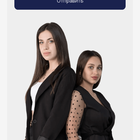
info@atlantisgr.ooo
+7 (924) 004-32-01
Каталог
Видеонаблюдение
Штрихкодовое оборудование
Принтеры чеков и этикеток
Счётчики валюты
Денежные ящики
Антикражные ворота