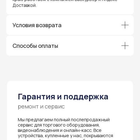
Доставкой.
Гарантия и поддержка
ремонт и сервис
Условия возврата
Мы предлагаем полный послепродажный
сервис для торгового оборудования,
видеонаблюдения и онлайн-касс. Все
Способы оплаты
устройства, купленные у нас, покрываются
гарантией производителя и обслуживаются
через официальные сервисные центры
в Приморском крае.
Вам не придется отправлять оборудование
и ждать длительное время — мы обеспечиваем
быструю и эффективную коммуникацию с АСЦ,
чтобы ваш бизнес работал без перебоев.