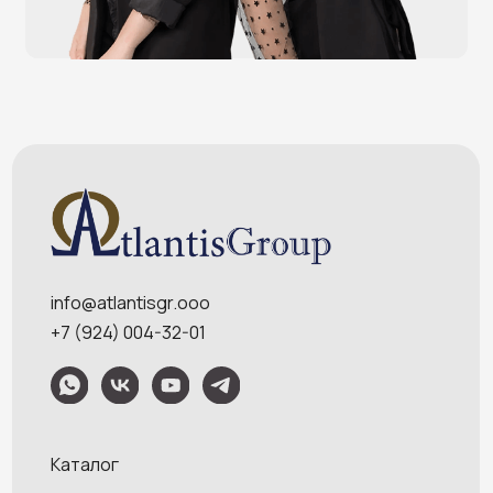
Весовое оборудование
Онлайн-кассы
Терминалы самообслуживания
POS-моноблоки
POS-компьютеры
POS-мониторы
Меню
Услуги
О компании
Оплата и доставка
Контакты
Политика конфидециальности
Обращаем Ваше внимание на то, что данный интернет-сайт носит
исключительно информационный характер и ни при каких условиях
информационные материалы и цены, размещенные на сайте, не являются
публичной офертой, определяемой положениями Статей 435 и 437
Гражданского кодекса РФ. Ваш заказ, включая стоимость и наличие товара,
будет подтвержден нашим менеджером посредством телефонного звонка на
номер, указанный Вами при заказе.