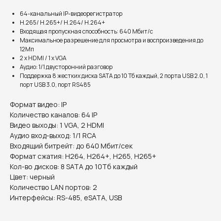
64-канальный IP-видеорегистратор
H.265/ H.265+/ H.264/ H.264+
Входящая пропускная способность: 640 Мбит/с
Максимальное разрешение для просмотра и воспроизведения до
12Мп
2 х HDMI / 1 х VGA
Аудио: 1/1 двусторонний разговор
Поддержка 8 жестких диска SATA до 10 Тб каждый, 2 порта USB 2.0, 1
порт USB 3.0, порт RS485
Формат видео: IP
Количество каналов: 64 IP
Видео выходы: 1 VGA, 2 HDMI
Аудио вход-выход: 1/1 RCA
Входящий битрейт: до 640 Мбит/сек
Формат сжатия: H264, H264+, H265, H265+
Информация на сайте не является публичной офертой.
Кол-во дисков: 8 SATA до 10Тб каждый
Цвет: черный
Количество LAN портов: 2
Интерфейсы: RS-485, eSATA, USB
Доставка, способы
оплаты и возврат