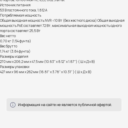
Источник питания
53 В постоянного тока, 1,812 А
Потребляемая мощность
Общая выходная мощность NVR <10 Вт (без жесткого диска) Общая выходная
мощность PoE составляет 72 Вт, максимальная выходная мощность одного
порта составляет 25,5 Вт
Вес нетто
0,70 кг (1,54 фунта)
Вес брутто
1,74 кг (3,84 фунта)
Размеры изделия
270 мм x 206,2 мм x 47,5 мм (10.63" x 8.12" x 1.87") ( Ш x Д x В)
Размеры упаковки
427 мм x 96 мм x 262 мм (16.81" x 3.78" x 10.31" )( Ш x Д x В)
Гарантия и поддержка
ремонт и сервис