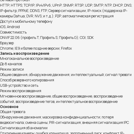
HTTP; HTTPS; TCP/IP; IPv4/IPv6; UPnP; SNMP; RTSP; UDP; SMTP; NTP; DHCP; DNS;
IP-фильтр; PPPoE; DDNS; FTP; Сервер сигнализации; IP-поиск (поддержка IP-
камеры Dahua; DVR; NVS; и т.д.); P2P; автоматическая регистрация
Доступ к мобильному телефону
iOS; Android
Совместимость
ONVIF 22.06 (профиль T; Профиль S; Профиль G); CGI; SDK
Браузер
Chrome; IE9 и более поздние версии; Firefox
Запись и воспроизведение
Многоканальное воспроизведение
До 8 каналов
Режим записи
Общие сведения, обнаружение движения; интеллектуальный; сигнал тревоги
Способ резервного копирования
USB-устройство и сеть
Режим воспроизведения
Мгновенное воспроизведение, общее воспроизведение, воспроизведение
событий, воспроизведение тегов, интеллектуальное воспроизведение
Основное
Общая тревога
Обнаружение движения; маскировка конфиденциальности; потеря
видеосигнала; смена сцены; PIR-сигнализация; внешняя сигнализация IPC
Сигнализация об аномалии
Отключение камеры; ошибка хранилища; заполненный диск; конфликт IP-