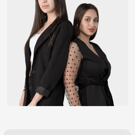
POS-компьютеры
POS-мониторы
Меню
Услуги
О компании
Оплата и доставка
Контакты
Политика конфидециальности
Обращаем Ваше внимание на то, что данный интернет-сайт носит
исключительно информационный характер и ни при каких условиях
информационные материалы и цены, размещенные на сайте, не являются
публичной офертой, определяемой положениями Статей 435 и 437
Гражданского кодекса РФ. Ваш заказ, включая стоимость и наличие товара,
будет подтвержден нашим менеджером посредством телефонного звонка на
номер, указанный Вами при заказе.