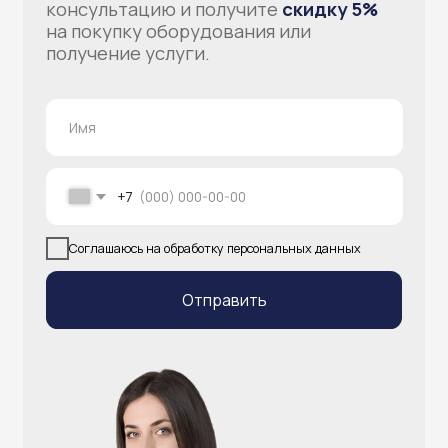
info@atlantisgr.ooo
+7 (924) 004-32-01
Каталог
Видеонаблюдение
Штрихкодовое оборудование
Принтеры чеков и этикеток
Счётчики валюты
Денежные ящики
Антикражные ворота
Весовое оборудование
Онлайн-кассы
Терминалы самообслуживания
POS-моноблоки