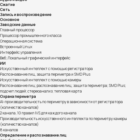
Сжатие
Сеть
Запись и воспроизведение
Основное
Заводские данные
Главный процессор
Процессор промышленного класса
Операционная система
Встроенный Linux
Интерфейс управления
Веб; Локальный графический интерфейс
ИИ
Искусственный интеллект с помощью регистратора
Распознавание лиц, защита периметра и SMD Plus
Искусственный интеллект с помощью камеры
Распознавание лиц; распознавание лиц; защита периметра; SMD Plus;
подсчет людей; стереоанализ; тепловая карта
Охрана периметра
AI-производительность по периметру в зависимости от регистратора
(количество каналов)
2 канала, 10 правил IVS для каждого канала
Производительность искусственного интеллекта по периметру камеры
(количество каналов)
8 каналов
Определение и распознавание лиц