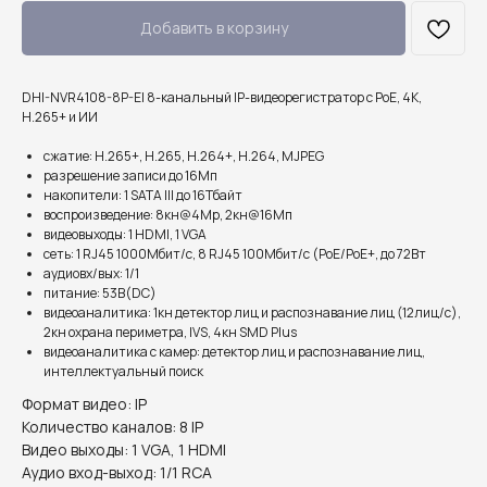
Добавить в корзину
DHI-NVR4108-8P-EI 8-канальный IP-видеорегистратор c PoE, 4K,
H.265+ и ИИ
сжатие: H.265+, H.265, H.264+, H.264, MJPEG
разрешение записи до 16Мп
накопители: 1 SATA III до 16Тбайт
воспроизведение: 8кн@4Mp, 2кн@16Мп
видеовыходы: 1 HDMI, 1 VGA
cеть: 1 RJ45 1000Мбит/с, 8 RJ45 100Мбит/с (PoE/PoE+, до 72Вт
aудиовх/вых: 1/1
питание: 53В(DC)
видеоаналитика: 1кн детектор лиц и распознавание лиц (12лиц/с),
2кн охрана периметра, IVS, 4кн SMD Plus
видеоаналитика с камер: детектор лиц и распознавание лиц,
интеллектуальный поиск
Формат видео: IP
Количество каналов: 8 IP
Видео выходы: 1 VGA, 1 HDMI
Аудио вход-выход: 1/1 RCA