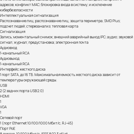
адресов; конфликт MAC; блокировка входа в систему; и исключение
кибербезопасности
Интеллектуальная сигнализация
Распознавание лиц; распознавание лиц; защита периметра; SMD Plus;
подсчет людей; стереоанализ; тепловая карта
Сигнализация
Запись; моментальный снимок; внешний аварийный выход IPC; аудио; звуковой
сигнал; журнал; предустановка; электронная почта
Аудиовход
1-канальный RCA
Аудиовыход
1-канальный RCA
Интерфейс жесткого диска
Информация на сайте не является публичной офертой.
1 порт SATA, до 16 ТБ. Максимальная емкость жесткого диска зависит от
температуры окружающей среды.
USB
2 (2 задних порта USB 2.0)
Доставка, способы
HDMI
1
оплаты и возврат
VGA
1
готовы ответить на все ваши вопросы
Сетевой порт
1 (порт Ethernet 10/100/1000 Мбит/с, RJ-45)
Порт PoE
8 портов, 10/100 Мбит/с, IEEE 802.3 af/ at