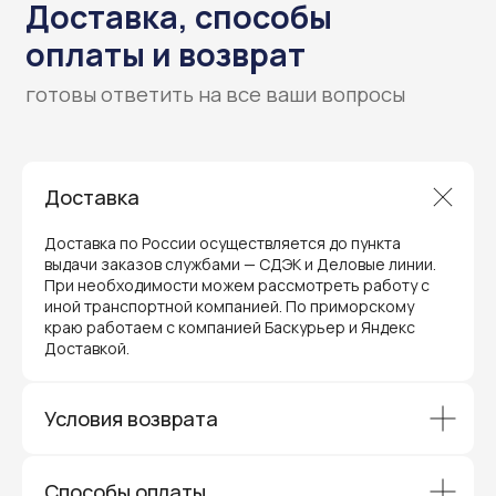
Мы предлагаем полный послепродажный
сервис для торгового оборудования,
видеонаблюдения и онлайн-касс. Все
устройства, купленные у нас, покрываются
гарантией производителя и обслуживаются
через официальные сервисные центры
в Приморском крае.
Вам не придется отправлять оборудование
и ждать длительное время — мы обеспечиваем
быструю и эффективную коммуникацию с АСЦ,
чтобы ваш бизнес работал без перебоев.
Доставка
Доставка по России осуществляется до пункта
выдачи заказов службами — СДЭК и Деловые линии.
При необходимости можем рассмотреть работу с
иной транспортной компанией. По приморскому
краю работаем с компанией Баскурьер и Яндекс
Доставкой.
Условия возврата
Способы оплаты