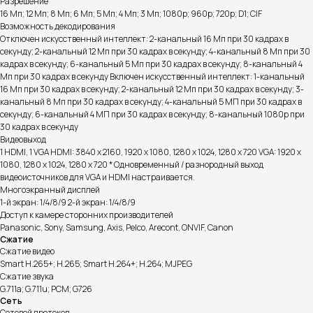
Разрешение
16 Мп; 12 Мп; 8 Мп; 6 Мп; 5 Мп; 4 Мп; 3 Мп; 1080p; 960p; 720p; D1; CIF
Возможность декодирования
Отключен искусственный интеллект: 2-канальный 16 Мп при 30 кадрах в
секунду; 2-канальный 12 Мп при 30 кадрах в секунду; 4-канальный 8 Мп при 30
кадрах в секунду; 6-канальный 5 Мп при 30 кадрах в секунду; 8-канальный 4
Мп при 30 кадрах в секунду Включен искусственный интеллект: 1-канальный
16 Мп при 30 кадрах в секунду; 2-канальный 12 Мп при 30 кадрах в секунду; 3-
канальный 8 Мп при 30 кадрах в секунду; 4-канальный 5 МП при 30 кадрах в
секунду; 6-канальный 4 МП при 30 кадрах в секунду; 8-канальный 1080p при
30 кадрах в секунду
Видеовыход
1 HDMI, 1 VGA HDMI: 3840 x 2160, 1920 x 1080, 1280 x 1024, 1280 x 720 VGA: 1920 x
1080, 1280 x 1024, 1280 x 720 * Одновременный / разнородный выход
видеоисточников для VGA и HDMI настраивается.
Многоэкранный дисплей
1-й экран: 1/4/8/9 2-й экран: 1/4/8/9
Доступ к камере сторонних производителей
Panasonic, Sony, Samsung, Axis, Pelco, Arecont, ONVIF, Canon
Сжатие
Сжатие видео
Smart H.265+; H.265; Smart H.264+; H.264; MJPEG
Сжатие звука
G.711a; G.711u; PCM; G726
Сеть
Сетевой протокол