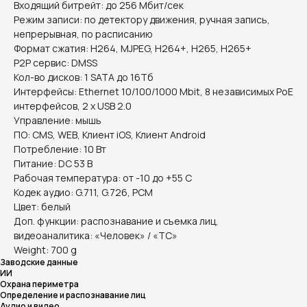
Входящий битрейт: до 256 Мбит/сек
Режим записи: по детектору движения, ручная запись,
непрерывная, по расписанию
Формат сжатия: H264, MJPEG, H264+, H265, H265+
P2P сервис: DMSS
Кол-во дисков: 1 SATA до 16Тб
Интерфейсы: Ethernet 10/100/1000 Mbit, 8 независимых PoE
интерфейсов, 2 x USB 2.0
Управление: мышь
ПО: CMS, WEB, Клиент iOS, Клиент Android
Потребление: 10 Вт
Питание: DC 53 В
Рабочая температура: от -10 до +55 С
Кодек аудио: G.711, G.726, PCM
Цвет: белый
Доп. функции: распознавание и съемка лиц,
видеоаналитика: «Человек» / «ТС»
Weight: 700 g
Заводские данные
ИИ
Охрана периметра
Определение и распознавание лиц
Аудио и видео