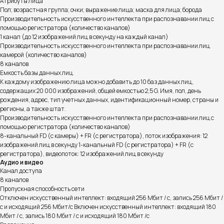
Атрибуты лица
Пол; возрастная группа; очки; выражение лица; маска для лица; борода
Производительность искусственного интеллекта при распознавании лиц с
помощью регистратора (количество каналов)
1 канал (до 12 изображений лиц в секунду на каждый канал)
Производительность искусственного интеллекта при распознавании лиц
камерой (количество каналов)
8 каналов
Емкость базы данных лиц
К каждому изображению лица можно добавить до 10 баз данных лиц,
содержащих 20 000 изображений, общей емкостью 2,5 G. Имя, пол, день
рождения, адрес, тип учетных данных, идентификационный номер, страны и
регионы, а также штат.
Производительность искусственного интеллекта при распознавании лиц с
помощью регистратора (количество каналов)
8-канальный FD (с камеры) + FR (с регистратора), поток изображения: 12
изображений лиц в секунду 1-канальный FD (с регистратора) + FR (с
регистратора), видеопоток: 12 изображений лиц в секунду
Аудио и видео
Канал доступа
8 каналов
Пропускная способность сети
Отключен искусственный интеллект: входящий 256 Мбит / с, запись 256 Мбит /
с и исходящий 256 Мбит/с Включен искусственный интеллект: входящий 180
Мбит / с, запись 180 Мбит / с и исходящий 180 Мбит /с