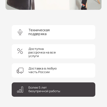
Нужна помощь в выборе?
Оставьте заявку на бесплатную
консультацию и получите
скидку 5%
на покупку оборудования или
получение услуги.
Техническая
поддержка
Доступна
рассрочка на все
услуги
+7
Доставка в любую
Соглашаюсь на обработку персональных данных
часть России
Отправить
Более 5 лет
безупречной работы