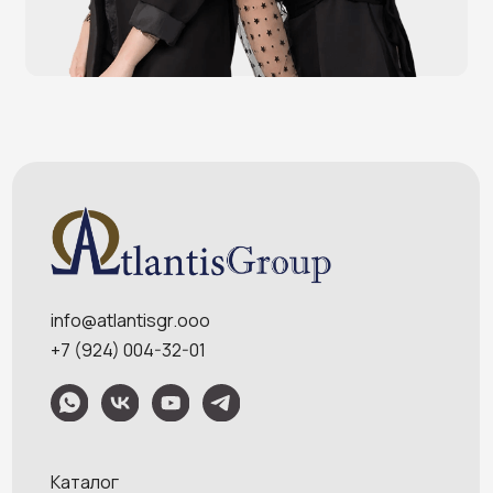
POS-мониторы
Меню
Услуги
О компании
Оплата и доставка
Контакты
Политика конфидециальности
Обращаем Ваше внимание на то, что данный интернет-сайт носит
исключительно информационный характер и ни при каких условиях
информационные материалы и цены, размещенные на сайте, не являются
публичной офертой, определяемой положениями Статей 435 и 437
Гражданского кодекса РФ. Ваш заказ, включая стоимость и наличие товара,
будет подтвержден нашим менеджером посредством телефонного звонка на
номер, указанный Вами при заказе.