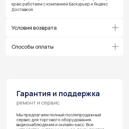
сервис для торгового оборудования,
краю работаем с компанией Баскурьер и Яндекс
видеонаблюдения и онлайн-касс. Все
Доставкой.
устройства, купленные у нас, покрываются
гарантией производителя и обслуживаются
через официальные сервисные центры
в Приморском крае.
Условия возврата
Вам не придется отправлять оборудование
и ждать длительное время — мы обеспечиваем
быструю и эффективную коммуникацию с АСЦ,
Способы оплаты
чтобы ваш бизнес работал без перебоев.