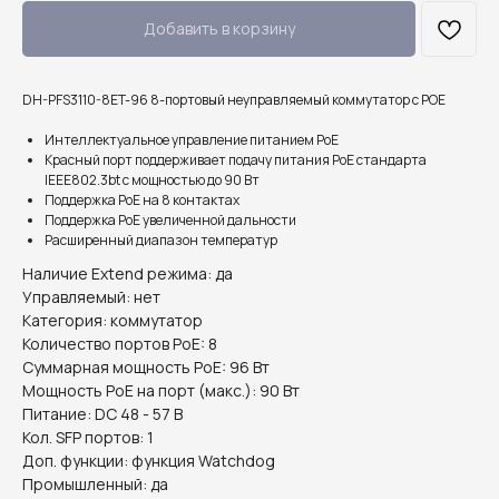
Добавить в корзину
DH-PFS3110-8ET-96 8-портовый неуправляемый коммутатор с РОЕ
Интеллектуальное управление питанием PoE
Красный порт поддерживает подачу питания PoE стандарта
IEEE802.3bt с мощностью до 90 Вт
Поддержка PoE на 8 контактах
Поддержка PoE увеличенной дальности
Расширенный диапазон температур
Наличие Extend режима: да
Управляемый: нет
Категория: коммутатор
Количество портов PoE: 8
Суммарная мощность PoE: 96 Вт
Мощность PoE на порт (макс.): 90 Вт
Питание: DC 48 - 57 В
Кол. SFP портов: 1
Доп. функции: функция Watchdog
Промышленный: да