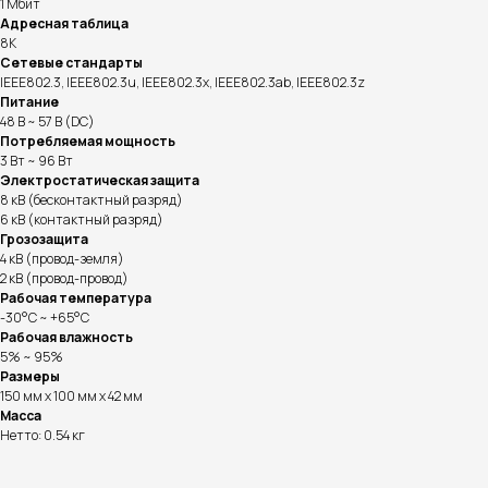
1 Мбит
Адресная таблица
8K
Сетевые стандарты
IEEE802.3, IEEE802.3u, IEEE802.3x, IEEE802.3ab, IEEE802.3z
Питание
48 В ~ 57 В (DC)
Потребляемая мощность
3 Вт ~ 96 Вт
Электростатическая защита
8 кВ (бесконтактный разряд)
6 кВ (контактный разряд)
Грозозащита
Информация на сайте не является публичной офертой.
4 кВ (провод-земля)
2 кВ (провод-провод)
Рабочая температура
-30°C ~ +65°C
Доставка, способы
Рабочая влажность
5% ~ 95%
оплаты и возврат
Размеры
150 мм x 100 мм x 42 мм
готовы ответить на все ваши вопросы
Масса
Нетто: 0.54 кг