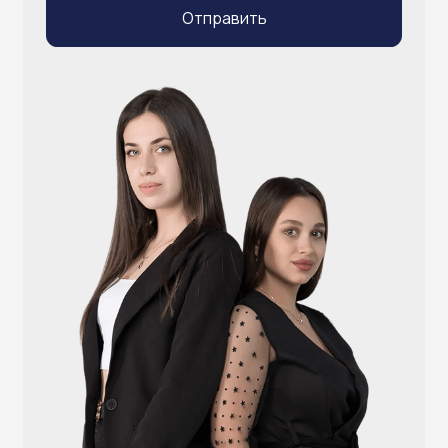
info@atlantisgr.ooo
+7 (924) 004-32-01
Каталог
Видеонаблюдение
Штрихкодовое оборудование
Принтеры чеков и этикеток
Счётчики валюты
Денежные ящики
Антикражные ворота
Весовое оборудование
Онлайн-кассы
Терминалы самообслуживания
POS-моноблоки
POS-компьютеры