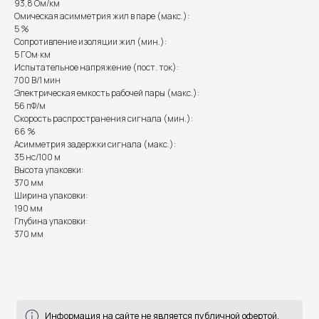
93,8 Ом/км
Омическая асимметрия жил в паре (макс.):
Информация на сайте не является публичной офертой.
5 %
Сопротивление изоляции жил (мин.):
5 ГОм·км
Испытательное напряжение (пост. ток):
Доставка, способы
700 В/1 мин
Электрическая емкость рабочей пары (макс.):
оплаты и возврат
56 пФ/м
Скорость распространения сигнала (мин.):
готовы ответить на все ваши вопросы
66 %
Асимметрия задержки сигнала (макс.):
35 нс/100 м
Высота упаковки:
370 мм
Ширина упаковки:
190 мм
Глубина упаковки:
370 мм