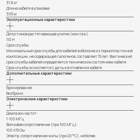
31.8 кг
Длина кабеля в упаковке:
305 м
Эксплуатационные характеристики
Допустимое растягивающее усилие (монтаж):
110 Н
Срок службы:
Минимальный срок службы для кабелей в оболочке из термопластичной
композиции, не содержащей галогенов, составляет 15 лет. Фактический
срок службы кабелей определяется техническим состоянием кабеля.
Срок службы исчисляется с даты изготовления кабеля.
Дополнительные характеристики
Бронирование:
без брони
Электрические характеристики
Диапазон частот:
1-100 МГц
Волновое сопротивление (при 100 МГц):
100 ±15 Ом
Электр. сопротивление жилы (при 20 °С), не более: