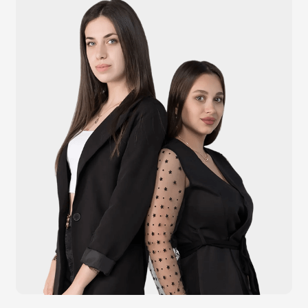
Видеонаблюдение
Штрихкодовое оборудование
Принтеры чеков и этикеток
Счётчики валюты
Денежные ящики
Антикражные ворота
Весовое оборудование
Онлайн-кассы
Терминалы самообслуживания
POS-моноблоки
POS-компьютеры
POS-мониторы
Меню
Услуги
О компании
Оплата и доставка
Контакты
Политика конфидециальности