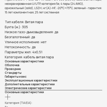
неэкранированная U/UTP, категория 5e, 4 пары (24 AWG),
одножильный (solid), LSZH, нг(А)-HF, -20°C +75°C, зеленый - гарантия:
15 лет компонентная, 25 лет системная
Тип кабеля: Витая пара
Бухта (м.): 305
Низкое газо-дымовыделения: да
Безгалогенный: да
Уличное исполнение: нет
Нетоксичность: да
Параметры жил: 4x0,51
Категория: кабель витая пара
Основные характеристики
Оболочка
Проводник
Стандарты
Габариты и вес
Эксплуатационные характеристики
Дополнительные характеристики
Электрические характеристики
Основные характеристики
Категория (TIA/EIA):