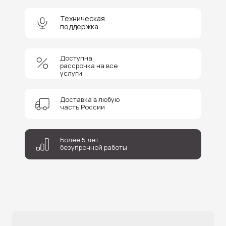
Техническая
+7
поддержка
Соглашаюсь на обработку персональных данных
Доступна
рассрочка на все
Отправить
услуги
Доставка в любую
часть России
Более 5 лет
безупречной работы