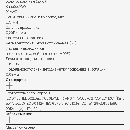
однопроволочная (solid)
Калибр AWG:
24 AWG
Номинальный диаметр проводника:
0,51 мм
Сечение проводника:
0,205 кв. мм
Материал проводников:
медь электролитическая отожженная (BC)
Изоляция проводников:
полиэтилен высокой плотности (HDPE)
Диаметр проводника в изоляции:
0.89 мм
Предельное отклонение по диаметру проводника в изоляции:
0,04 мм
Стандарты
Соответствие стандартам:
IEC 61156, IEE 802.3ab (1000BASE-T) ANSI/TIA-568-C.2, ISO/IEC 11801 (Кат.
5e/ Класс D) IEC 60332-1, IEC 60754, IEC 61034 ГОСТ 54429-2011, 31565-
2012: нг(А)-HF (LSZH)
Габариты и вес
Масса 1 км кабеля: