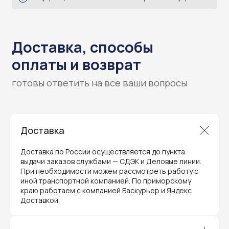
Гарантия и поддержка
ремонт и сервис
Доставка
Мы предлагаем полный послепродажный
сервис для торгового оборудования,
видеонаблюдения и онлайн-касс. Все
Доставка по России осуществляется до пункта
устройства, купленные у нас, покрываются
гарантией производителя и обслуживаются
выдачи заказов службами — СДЭК и Деловые линии.
через официальные сервисные центры
При необходимости можем рассмотреть работу с
в Приморском крае.
иной транспортной компанией. По приморскому
Вам не придется отправлять оборудование
краю работаем с компанией Баскурьер и Яндекс
и ждать длительное время — мы обеспечиваем
Доставкой.
быструю и эффективную коммуникацию с АСЦ,
чтобы ваш бизнес работал без перебоев.