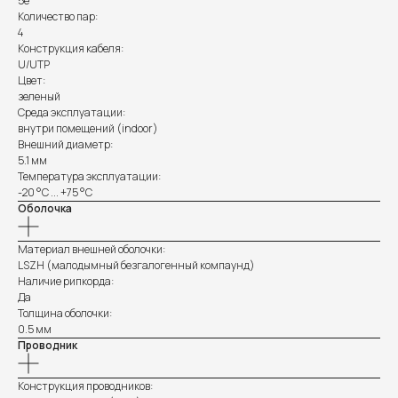
5e
Количество пар:
4
Конструкция кабеля:
U/UTP
Цвет:
зеленый
Среда эксплуатации:
внутри помещений (indoor)
Внешний диаметр:
5.1 мм
Температура эксплуатации:
-20 °C ... +75 °C
Оболочка
Материал внешней оболочки:
LSZH (малодымный безгалогенный компаунд)
Наличие рипкорда:
Да
Толщина оболочки:
0.5 мм
Проводник
Конструкция проводников: