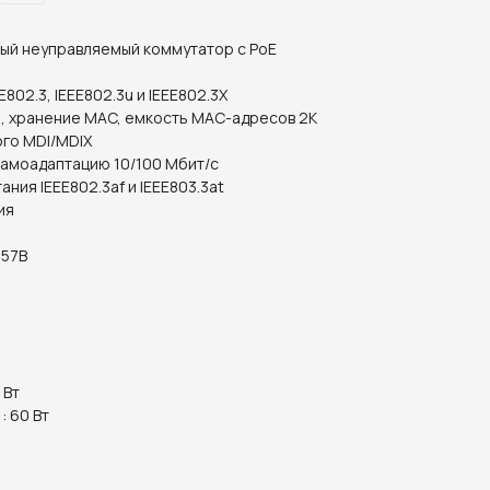
ый неуправляемый коммутатор с РоЕ
802.3, IEEE802.3u и IEEE802.3X
, хранение MAC, емкость MAC-адресов 2К
го MDI/MDIX
самоадаптацию 10/100 Мбит/с
ния IEEE802.3af и IEEE803.3at
ия
-57В
 Вт
: 60 Вт