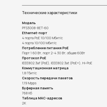
Технические характеристики
Модель
PFS3008-8ET-60
Ethernet-порт
4 порта PoE 10/100 Мбит/с
4 порта 10/100 Мбит/с
Потребление питания PoE
Порт 1 60 Вт, порт 2-4 30 Вт, общее 60Вт
Протокол PoE
IEEE802.3af (PoE), IEEE802.3at (PoE+), Hi-PoE
Коммутационная матрица
1,8 Гбит/с
Скорость передачи пакетов
1,19 Mpps
Буферная память
768 Кб
Таблица MAC-адресов
2K