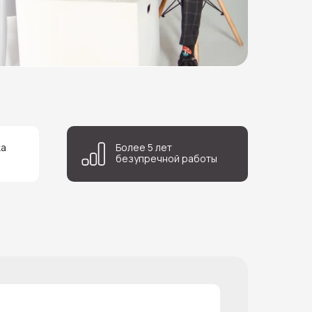
ка
Более 5 лет
безупречной работы