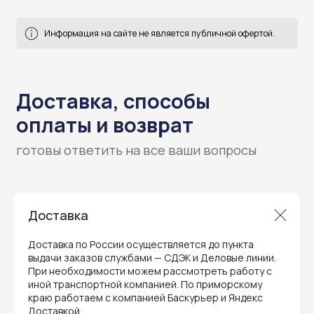
Доставка
Гарантия и поддержка
Доставка по России осуществляется до пункта
выдачи заказов службами — СДЭК и Деловые линии.
ремонт и сервис
При необходимости можем рассмотреть работу с
иной транспортной компанией. По приморскому
Мы предлагаем полный послепродажный
краю работаем с компанией Баскурьер и Яндекс
сервис для торгового оборудования,
Доставкой.
видеонаблюдения и онлайн-касс. Все