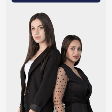
info@atlantisgr.ooo
+7 (924) 004-32-01
Каталог
Видеонаблюдение
Штрихкодовое оборудование
Принтеры чеков и этикеток
Счётчики валюты
Денежные ящики
Антикражные ворота
Весовое оборудование
Онлайн-кассы
Терминалы самообслуживания
POS-моноблоки
POS-компьютеры
POS-мониторы