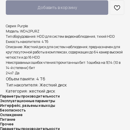
Добавить в корзину
Серия: Purple
Модель: WD42PURZ
Тип оборудования: HDD для систем видеонаблюдения, тихий HDD
Емкость накопителя: 4 Тб
Описание: Жесткий диск для систем наблюдения; предназначен для
круглосуточной работы в комплексах, содержащих до 64 камер высокой
четкости и до 16 HDD
Неисправимых ошибок чтения/прочитанных бит: 1 ошибка на 1E14 (10 в
14-й степени) бит
24x7: Да
Объем памяти: 4 Тб
Тип накопителя: Жесткий диск
Категория: жесткий диск
Параметры производительности
Эксплуатационные параметры
Интерфейс, разъемы и выходы
Безопасность
Охлаждение
Питание
Прочее
Параметры производительности