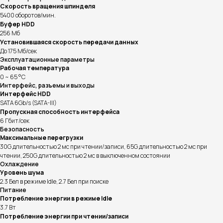
Скорость вращения шпинделя
5400 оборотов/мин.
Буфер HDD
256 Мб
Установившаяся скорость передачи данных
До 175 Мб/сек
Эксплуатационные параметры
Рабочая температура
0 ~ 65 °C
Интерфейс, разъемы и выходы
Интерфейс HDD
SATA 6Gb/s (SATA-III)
Пропускная способность интерфейса
6 Гбит/сек
Безопасность
Максимальные перегрузки
30G длительностью 2 мс при чтении/записи, 65G длительностью 2 мс при
чтении, 250G длительностью 2 мс в выключенном состоянии
Охлаждение
Уровень шума
2.3 Бел в режиме Idle, 2.7 Бел при поиске
Питание
Потребление энергии в режиме Idle
3.7 Вт
Потребление энергии при чтении/записи