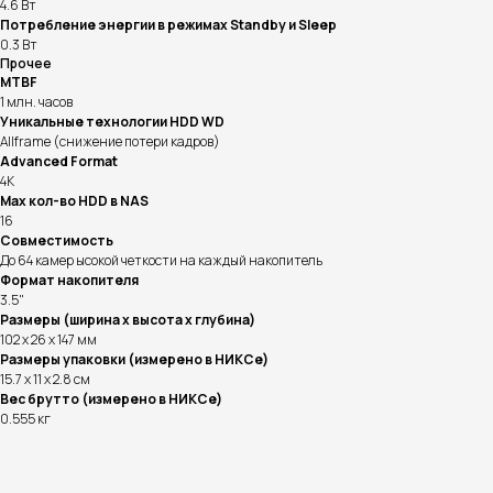
4.6 Вт
Потребление энергии в режимах Standby и Sleep
0.3 Вт
Прочее
MTBF
1 млн. часов
Уникальные технологии HDD WD
Allframe (снижение потери кадров)
Advanced Format
4K
Max кол-во HDD в NAS
Информация на сайте не является публичной офертой.
16
Совместимость
До 64 камер ысокой четкости на каждый накопитель
Формат накопителя
3.5"
Доставка, способы
Размеры (ширина x высота x глубина)
оплаты и возврат
102 x 26 x 147 мм
Размеры упаковки (измерено в НИКСе)
готовы ответить на все ваши вопросы
15.7 x 11 x 2.8 см
Вес брутто (измерено в НИКСе)
0.555 кг