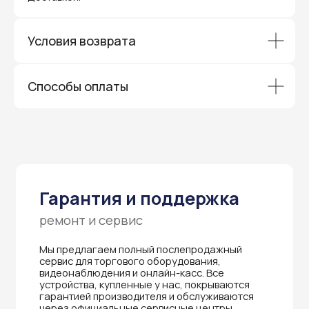
устройства, купленные у нас, покрываются
гарантией производителя и обслуживаются
через официальные сервисные центры
в Приморском крае.
Условия возврата
Вам не придется отправлять оборудование
и ждать длительное время — мы обеспечиваем
быструю и эффективную коммуникацию с АСЦ,
Способы оплаты
чтобы ваш бизнес работал без перебоев.