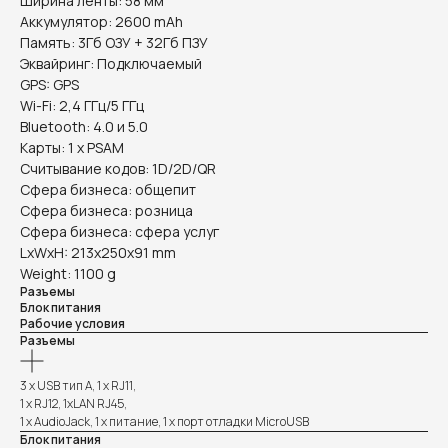
Ширина ленты: 58 мм
Аккумулятор: 2600 mAh
Память: 3Гб ОЗУ + 32Гб ПЗУ
Эквайринг: Подключаемый
GPS: GPS
Wi-Fi: 2,4 ГГц/5 ГГц
Bluetooth: 4.0 и 5.0
Карты: 1 х PSAM
Считывание кодов: 1D/2D/QR
Сфера бизнеса: общепит
Сфера бизнеса: розница
Сфера бизнеса: сфера услуг
LxWxH: 213x250x91 mm
Weight: 1100 g
Разъемы
Блок питания
Рабочие условия
Разъемы
3 х USB тип А, 1 х RJ11,
1 x RJ12, 1xLAN RJ45,
1 x AudioJack, 1 x питание, 1 x порт отладки MicroUSB
Блок питания