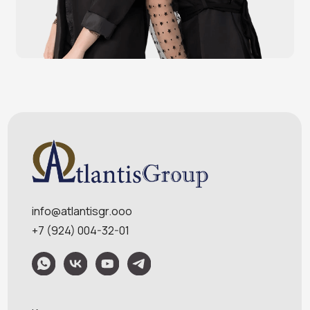
Меню
Услуги
О компании
Оплата и доставка
Контакты
Политика конфидециальности
Обращаем Ваше внимание на то, что данный интернет-сайт носит
исключительно информационный характер и ни при каких условиях
информационные материалы и цены, размещенные на сайте, не являются
публичной офертой, определяемой положениями Статей 435 и 437
Гражданского кодекса РФ. Ваш заказ, включая стоимость и наличие товара,
будет подтвержден нашим менеджером посредством телефонного звонка на
номер, указанный Вами при заказе.