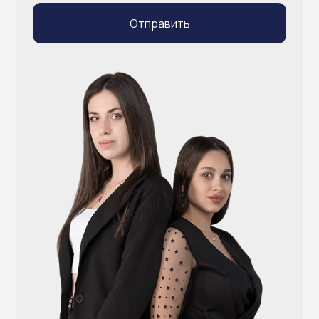
info@atlantisgr.ooo
+7 (924) 004-32-01
Каталог
Видеонаблюдение
Штрихкодовое оборудование
Принтеры чеков и этикеток
Счётчики валюты
Денежные ящики
Антикражные ворота
Весовое оборудование
Онлайн-кассы
Терминалы самообслуживания
POS-моноблоки
POS-компьютеры
POS-мониторы