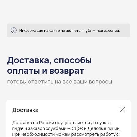
Гарантия и поддержка
Доставка
ремонт и сервис
Доставка по России осуществляется до пункта
Мы предлагаем полный послепродажный
сервис для торгового оборудования,
выдачи заказов службами — СДЭК и Деловые линии.
видеонаблюдения и онлайн-касс. Все
При необходимости можем рассмотреть работу с
устройства, купленные у нас, покрываются