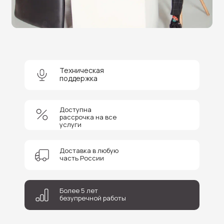
Оставьте заявку на бесплатную
консультацию и получите
скидку 5%
на покупку оборудования или
получение услуги.
Техническая
поддержка
+7
Доступна
рассрочка на все
Соглашаюсь на обработку персональных данных
услуги
Отправить
Доставка в любую
часть России
Более 5 лет
безупречной работы