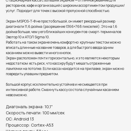
Стационарная касса с большим экраном — отличное решение для
ресторанов, кафе и организаций с широким ассортиментом продукции/
услуг. Подходит для точек с высокой пропускной способностью.
Экран MSPOS-Т-Ф не просто большой, он имеет рекордный размер
диагонали 11,6 дюйма (разрешение 1366×768 пикселей). Это на 1,6
дюйма больше, чем у его ближайших конкурентов: смарт‑терминалов
Эвотор 10 и АТОЛ Sigma 10.
Работать на таком экране очень комфортно: крупным текстом можно
вписать длинные название товаров, а для быстрого ввода одним
касанием можно вывести много кнопок.
Экран расположен почти горизонтально, и это является некоторым
недостатком: есть риск, что кассиру будут мешать отраженные
лампочки на потолке. Если касса находится на прилавке, экран можно
повредить упавшим предметом.
Большой корпус исключительно устойчив и не смещается при
интенсивной работе. Смахнуть кассу со стола случайным касанием
невозможно.
Диагональ экрана: 10,1"
Скорость печати: 100 мм/сек
ОС: Android 13
Процессор: Cortex-A53