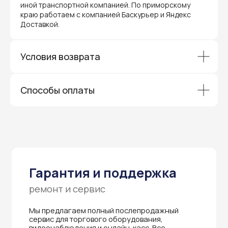
иной транспортной компанией. По приморскому
гарантией производителя и обслуживаются
через официальные сервисные центры
краю работаем с компанией Баскурьер и Яндекс
в Приморском крае.
Доставкой.
Вам не придется отправлять оборудование
и ждать длительное время — мы обеспечиваем
быструю и эффективную коммуникацию с АСЦ,
Условия возврата
чтобы ваш бизнес работал без перебоев.
Способы оплаты