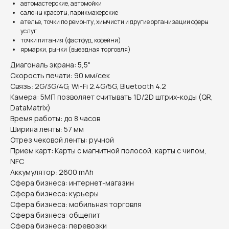
автомастерские, автомойки
салоны красоты, парикмахерские
ателье, точки по ремонту, химчисти и другие организации сферы
услуг
точки питания (фастфуд, кофейни)
ярмарки, рынки (выездная торговля)
Диагональ экрана: 5,5"
Скорость печати: 90 мм/сек
Связь: 2G/3G/4G, Wi-Fi 2.4G/5G, Bluetooth 4.2
Камера: 5МП позволяет считывать 1D/2D штрих-коды (QR,
DataMatrix)
Время работы: до 8 часов
Ширина ленты: 57 мм
Отрез чековой ленты: ручной
Прием карт: Карты с магнитной полосой, карты с чипом,
NFC
Аккумулятор: 2600 mAh
Сфера бизнеса: интернет-магазин
Сфера бизнеса: курьеры
Сфера бизнеса: мобильная торговля
Сфера бизнеса: общепит
Сфера бизнеса: перевозки