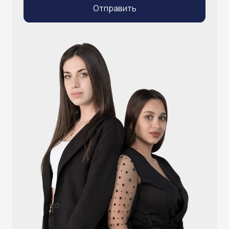
info@atlantisgr.ooo
+7 (924) 004-32-01
Каталог
Видеонаблюдение
Штрихкодовое оборудование
Принтеры чеков и этикеток
Счётчики валюты
Денежные ящики
Антикражные ворота
Весовое оборудование
Онлайн-кассы
Терминалы самообслуживания
POS-моноблоки
POS-компьютеры
POS-мониторы
Меню