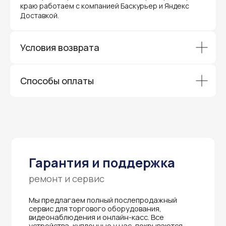
краю работаем с компанией Баскурьер и Яндекс
через официальные сервисные центры
в Приморском крае.
Доставкой.
Вам не придется отправлять оборудование
и ждать длительное время — мы обеспечиваем
быструю и эффективную коммуникацию с АСЦ,
Условия возврата
чтобы ваш бизнес работал без перебоев.
Способы оплаты