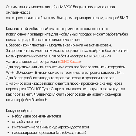
Оптимальная модель линейки MSPOS Бюджетная компактная
онлайн-касса
со встроенным эквайрингом, быстрым термопринтером, камерой 5МП.
Компактный мобильный смарт-терминал с возможностью
подключения эквайринга для мобильных продаж. Может работать без
подзарядки до 8 часов в режиме печати чеков.
В базовой комплектации модуль эквайринга не активирован.
За дополнительную плату можно подключить эквайринг без открытия
новых расчетных счетов. Для работы кассира на MSPOS-Е-РФ
устанавливается программа «
СБИС Касса
».
Для подключения к интернет имеются все беспроводные интерфейсы:
Wi-Fi, 3G-модем. В нижнюю часть терминала встроена камера 5 Мп.
Для более удобного ввода товаров сканером и продажи товаров
с маркировкой к кассе подключается любой проводной сканер через
переходник OTG USB Type-С, при этом касса не получает зарядку, так
как порт занят. Лучше подключать беспроводные модели сканеров
по интерфейсу Bluetooth.
Кому подойдет:
небольшие розничные точки
службы доставки
интернет-магазины с курьерской доставкой
пассажирские перевозки (автобусы, такси)