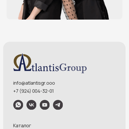
Услуги
О компании
Оплата и доставка
Контакты
Политика конфидециальности
Обращаем Ваше внимание на то, что данный интернет-сайт носит
исключительно информационный характер и ни при каких условиях
информационные материалы и цены, размещенные на сайте, не являются
публичной офертой, определяемой положениями Статей 435 и 437
Гражданского кодекса РФ. Ваш заказ, включая стоимость и наличие товара,
будет подтвержден нашим менеджером посредством телефонного звонка на
номер, указанный Вами при заказе.