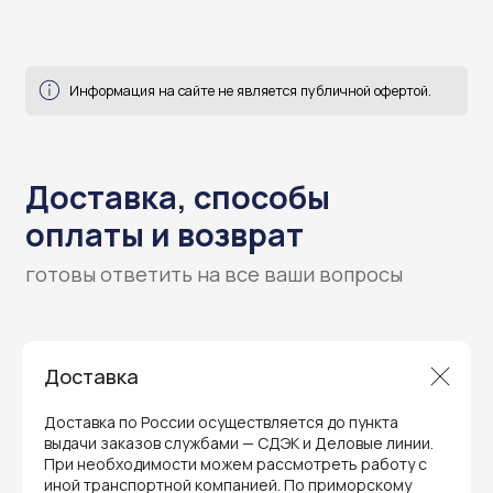
Гарантия и поддержка
Доставка
ремонт и сервис
Доставка по России осуществляется до пункта
Мы предлагаем полный послепродажный
сервис для торгового оборудования,
выдачи заказов службами — СДЭК и Деловые линии.
видеонаблюдения и онлайн-касс. Все
При необходимости можем рассмотреть работу с
устройства, купленные у нас, покрываются
иной транспортной компанией. По приморскому
гарантией производителя и обслуживаются