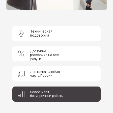
консультацию и получите
скидку 5%
на покупку оборудования или
получение услуги.
Техническая
поддержка
+7
Доступна
рассрочка на все
Соглашаюсь на обработку персональных данных
услуги
Отправить
Доставка в любую
часть России
Более 5 лет
безупречной работы