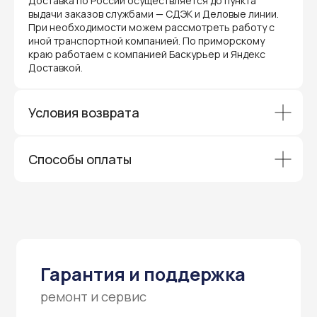
Доставка по России осуществляется до пункта
ремонт и сервис
выдачи заказов службами — СДЭК и Деловые линии.
При необходимости можем рассмотреть работу с
Мы предлагаем полный послепродажный
иной транспортной компанией. По приморскому
сервис для торгового оборудования,
краю работаем с компанией Баскурьер и Яндекс
видеонаблюдения и онлайн-касс. Все
Доставкой.
устройства, купленные у нас, покрываются
гарантией производителя и обслуживаются
через официальные сервисные центры
в Приморском крае.
Условия возврата
Вам не придется отправлять оборудование
и ждать длительное время — мы обеспечиваем
быструю и эффективную коммуникацию с АСЦ,
чтобы ваш бизнес работал без перебоев.
Способы оплаты