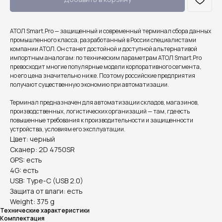
АТОЛ Smart.Pro — защищенный и современный терминал сбора данных
промышленного класса, разработанный в России специалистами
компании АТОЛ. Он станет достойной и доступной альтернативой
импортным аналогам: по техническим параметрам АТОЛ Smart.Pro
превосходит многие популярные модели корпоративного сегмента,
но его цена значительно ниже. Поэтому российские предприятия
получают существенную экономию при автоматизации.
Терминал предназначен для автоматизации складов, магазинов,
производственных, логистических организаций — там, где есть
повышенные требования к производительности и защищенности
устройства, условиям его эксплуатации.
Цвет: черный
Сканер: 2D 4750SR
GPS: есть
4G: есть
USB: Type-C (USB 2.0)
Защита от влаги: есть
Weight: 375 g
Технические характеристики
Комплектация