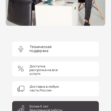
Нужна помощь в выборе?
Оставьте заявку на бесплатную
консультацию и получите
скидку 5%
на покупку оборудования или
получение услуги.
Техническая
поддержка
Доступна
рассрочка на все
+7
услуги
Соглашаюсь на обработку персональных данных
Доставка в любую
часть России
Отправить
Более 5 лет
безупречной работы