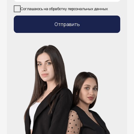
info@atlantisgr.ooo
+7 (924) 004-32-01
Каталог
Видеонаблюдение
Штрихкодовое оборудование
Принтеры чеков и этикеток
Счётчики валюты
Денежные ящики
Антикражные ворота
Весовое оборудование
Онлайн-кассы