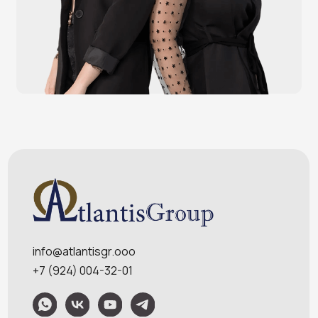
Терминалы самообслуживания
POS-моноблоки
POS-компьютеры
POS-мониторы
Меню
Услуги
О компании
Оплата и доставка
Контакты
Политика конфидециальности
Обращаем Ваше внимание на то, что данный интернет-сайт носит
исключительно информационный характер и ни при каких условиях
информационные материалы и цены, размещенные на сайте, не являются
публичной офертой, определяемой положениями Статей 435 и 437
Гражданского кодекса РФ. Ваш заказ, включая стоимость и наличие товара,
будет подтвержден нашим менеджером посредством телефонного звонка на
номер, указанный Вами при заказе.