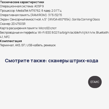
Технические характеристики
Операционная система: AOSP 9
Процессор: MediaTek MT6762, 8 ядер, 2.0 ГГц
Оперативная память (RAM/ROM): 3 Гб /32 Гб
Экран: Сенсорный емкостной, 4,5" (WVGA 480*854), Gorilla Corning Glass
Сканер: 2D 4750SR
Карта расширения памяти: MicroSD слот
Беспроводные интерфейсы: Wi-Fi IEEE 802.11 a/b/g/n/ac/d/e/h/i/j/k/r/v/w, Bluetooth
4.1, NFC
Комплектация
Терминал, АКБ, БП, USB-кабель, ремешок
Смотрите также: сканеры штрих-кода
ЕГАИС