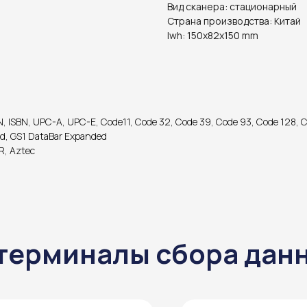
Вид сканера: стационарный
Страна производства: Китай
lwh: 150x82x150 mm
ISBN, UPC-A, UPC-E, Code11, Code 32, Code 39, Code 93, Code 128, Codaba
ed, GS1 DataBar Expanded
R, Aztec
 терминалы сбора дан