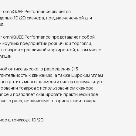
r omniQUBE Performance является
елью 1D\2D сканера, предназначенной для
в.
r omniQUBE Performance представляет собой
и крупных предприятий розничной торговли,
 товаров с различной маркировкой, в том числе
укции.
ной оптике высокого разрешения (1.3
твительность к движению, а также широким углам
жно тратить много времени и сил на оптимальную
ировании товаров с использованием сканера
nce и позволяет сканировать практически все
рвого раза, независимо от ориентации товара
анер штрихкода 1D/2D