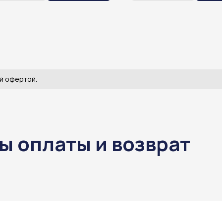
емой и экономьте на рутинных
ациях целые часы времени
невно.
й офертой.
ы оплаты и возврат
ы