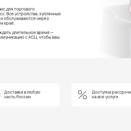
ис для торгового
с. Все устройства, купленные
я и обслуживаются через
м крае.
 ждать длительное время —
ммуникацию с АСЦ, чтобы ваш
Доставка в любую
Доступна рассроч
часть России
на все услуги