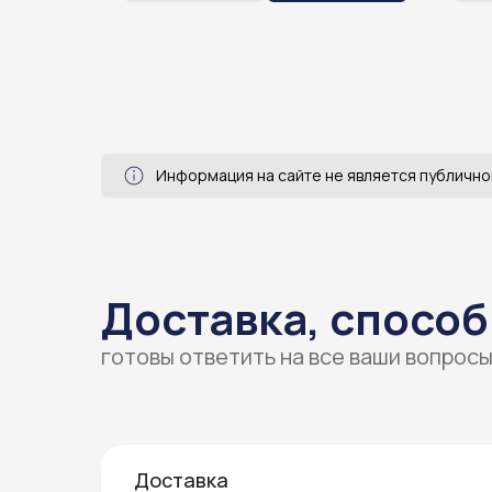
делей
сист
в.
опер
ежед
Информация на сайте не является публично
Доставка, способ
готовы ответить на все ваши вопрос
Доставка