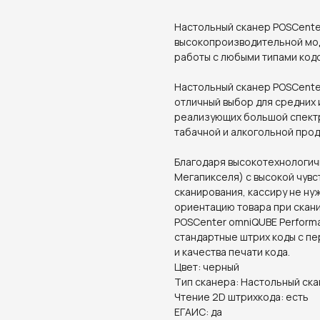
Настольный сканер POSCente
высокопроизводительной мод
работы с любыми типами кодо
Настольный сканер POSCente
отличный выбор для средних 
реализующих большой спектр
табачной и алкогольной прод
Благодаря высокотехнологич
Мегапикселя) с высокой чувс
сканирования, кассиру не ну
ориентацию товара при скан
POSCenter omniQUBE Performa
стандартные штрих коды с пе
и качества печати кода.
Цвет: черный
Тип сканера: Настольный ск
Чтение 2D штрихкода: есть
ЕГАИС: да