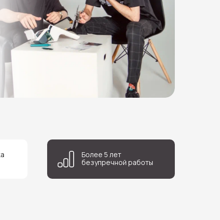
ка
Более 5 лет
безупречной работы