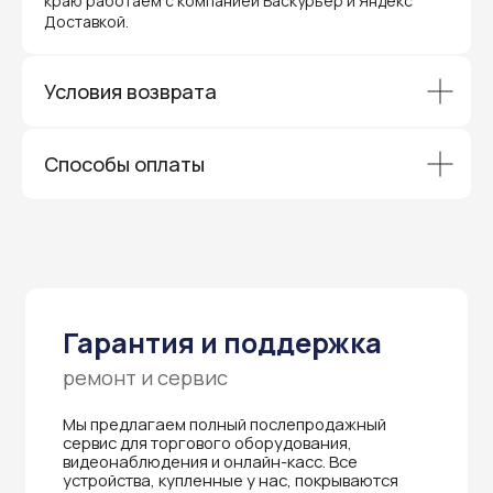
краю работаем с компанией Баскурьер и Яндекс
сервис для торгового оборудования,
видеонаблюдения и онлайн-касс. Все
Доставкой.
устройства, купленные у нас, покрываются
гарантией производителя и обслуживаются
через официальные сервисные центры
в Приморском крае.
Условия возврата
Вам не придется отправлять оборудование
и ждать длительное время — мы обеспечиваем
быструю и эффективную коммуникацию с АСЦ,
Способы оплаты
чтобы ваш бизнес работал без перебоев.