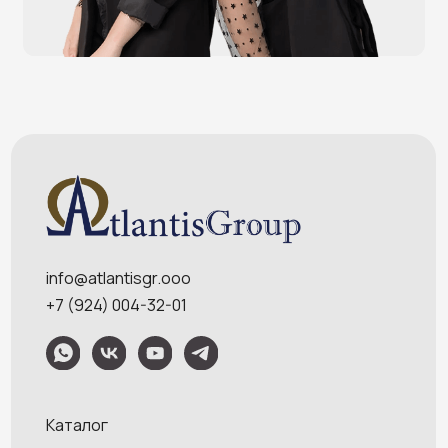
POS-мониторы
Меню
Услуги
О компании
Оплата и доставка
Контакты
Политика конфидециальности
Обращаем Ваше внимание на то, что данный интернет-сайт носит
исключительно информационный характер и ни при каких условиях
информационные материалы и цены, размещенные на сайте, не являются
публичной офертой, определяемой положениями Статей 435 и 437
Гражданского кодекса РФ. Ваш заказ, включая стоимость и наличие товара,
будет подтвержден нашим менеджером посредством телефонного звонка на
номер, указанный Вами при заказе.