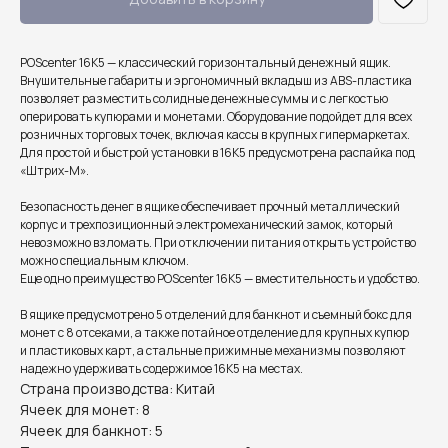
POScenter 16K5 — классический горизонтальный денежный ящик.
Внушительные габариты и эргономичный вкладыш из ABS-пластика
позволяет разместить солидные денежные суммы и с легкостью
оперировать купюрами и монетами. Оборудование подойдет для всех
розничных торговых точек, включая кассы в крупных гипермаркетах.
Для простой и быстрой установки в 16K5 предусмотрена распайка под
«Штрих-М».
Безопасность денег в ящике обеспечивает прочный металлический
корпус и трехпозиционный электромеханический замок, который
невозможно взломать. При отключении питания открыть устройство
можно специальным ключом.
Еще одно преимущество POScenter 16K5 — вместительность и удобство.
В ящике предусмотрено 5 отделений для банкнот и съемный бокс для
монет с 8 отсеками, а также потайное отделение для крупных купюр
и пластиковых карт, а стальные прижимные механизмы позволяют
надежно удерживать содержимое 16K5 на местах.
Страна производства: Китай
Ячеек для монет: 8
Ячеек для банкнот: 5