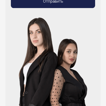
info@atlantisgr.ooo
+7 (924) 004-32-01
Каталог
Видеонаблюдение
Штрихкодовое оборудование
Принтеры чеков и этикеток
Счётчики валюты
Денежные ящики
Антикражные ворота
Весовое оборудование
Онлайн-кассы
Терминалы самообслуживания
POS-моноблоки
POS-компьютеры