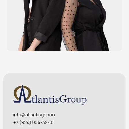
Штрихкодовое оборудование
Принтеры чеков и этикеток
Счётчики валюты
Денежные ящики
Антикражные ворота
Весовое оборудование
Онлайн-кассы
Терминалы самообслуживания
POS-моноблоки
POS-компьютеры
POS-мониторы
Меню
Услуги
О компании
Оплата и доставка
Контакты
Политика конфидециальности
Обращаем Ваше внимание на то, что данный интернет-сайт носит
исключительно информационный характер и ни при каких условиях