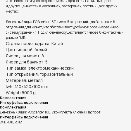
Это надежное и удобное решение для хранения наличных денег
и других ценностей в магазинах, ресторанах, гостиницах и других
местах.
Денежный ящик POScenter 16E имеет 5 отделений для банкнот и 8
отделений для монет, что обеспечивает удобную и организованную
систему хранения. Подключение осуществляется через 6-контактный
разъем RJ11.
Страна производства: Китай
Цвет: черный, белый
Ячеек для монет: 8
Ячеек для банкнот: 5
Тип замка: электромеханический
Тип открывания: горизонтальный
Материал: металл
lwh: 410x420x100 mm
Weight: 6000 g
Комплектация
Интерфейсы подключения
Комплектация
Денежный ящик POScenter 16E, 2 комплекта Ключей, Паспорт
Интерфейсы подключения
24 В RJ11, RJ12
Информация на сайте не является публичной офертой.