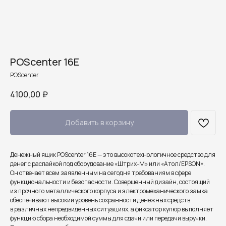
POScenter 16E
POScenter
4100,00
₽
Добавить в корзину
Денежный ящик POScenter 16E — это высокотехнологичное средство для
денег с распайкой под оборудование «Штрих-М» или «Атол/EPSON».
Он отвечает всем заявленным на сегодня требованиям в сфере
функциональности и безопасности. Совершенный дизайн, состоящий
из прочного металлического корпуса и электромеханического замка
обеспечивают высокий уровень сохранности денежных средств
в различных непредвиденных ситуациях, а фиксатор купюр выполняет
функцию сбора необходимой суммы для сдачи или передачи выручки.