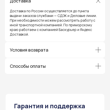
Доставка
Доставка по России осуществляется до пункта
выдачи заказов службами — СДЭК и Деловые линии.
При необходимости можем рассмотреть работу с
иной транспортной компанией. По приморскому
краю работаем с компанией Баскурьер и Яндекс
Гарантия и поддержка
Доставкой.
ремонт и сервис
Условия возврата
Мы предлагаем полный послепродажный
сервис для торгового оборудования,
видеонаблюдения и онлайн-касс. Все
устройства, купленные у нас, покрываются
Способы оплаты
гарантией производителя и обслуживаются
через официальные сервисные центры
в Приморском крае.
Вам не придется отправлять оборудование
и ждать длительное время — мы обеспечиваем
быструю и эффективную коммуникацию с АСЦ,
чтобы ваш бизнес работал без перебоев.