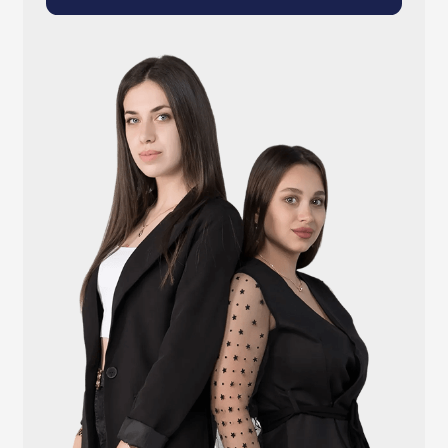
info@atlantisgr.ooo
+7 (924) 004-32-01
Каталог
Видеонаблюдение
Штрихкодовое оборудование
Принтеры чеков и этикеток
Счётчики валюты
Денежные ящики
Антикражные ворота
Весовое оборудование