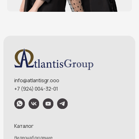
Онлайн-кассы
Терминалы самообслуживания
POS-моноблоки
POS-компьютеры
POS-мониторы
Меню
Услуги
О компании
Оплата и доставка
Контакты
Политика конфидециальности
Обращаем Ваше внимание на то, что данный интернет-сайт носит
исключительно информационный характер и ни при каких условиях
информационные материалы и цены, размещенные на сайте, не являются
публичной офертой, определяемой положениями Статей 435 и 437
Гражданского кодекса РФ. Ваш заказ, включая стоимость и наличие товара,
будет подтвержден нашим менеджером посредством телефонного звонка на
номер, указанный Вами при заказе.