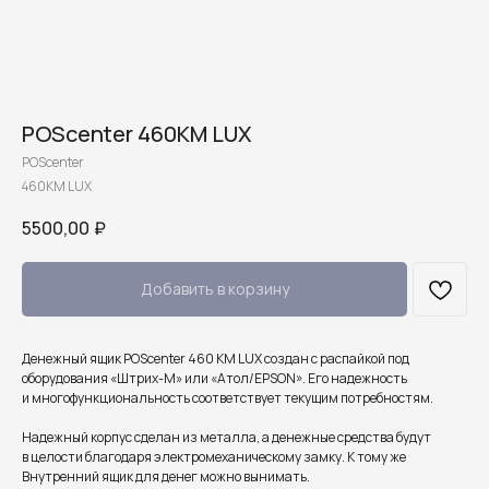
POScenter 460KM LUX
POScenter
460KM LUX
5500,00
₽
Добавить в корзину
Денежный ящик POScenter 460 KM LUX создан с распайкой под
оборудования «Штрих-М» или «Атол/EPSON». Его надежность
и многофункциональность соответствует текущим потребностям.
Надежный корпус сделан из металла, а денежные средства будут
в целости благодаря электромеханическому замку. К тому же
Внутренний ящик для денег можно вынимать.