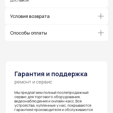
Доставкой.
Гарантия и поддержка
ремонт и сервис
Условия возврата
Мы предлагаем полный послепродажный
сервис для торгового оборудования,
видеонаблюдения и онлайн-касс. Все
Способы оплаты
устройства, купленные у нас, покрываются
гарантией производителя и обслуживаются
через официальные сервисные центры
в Приморском крае.
Вам не придется отправлять оборудование
и ждать длительное время — мы обеспечиваем
быструю и эффективную коммуникацию с АСЦ,
чтобы ваш бизнес работал без перебоев.