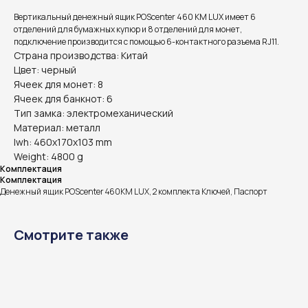
Вертикальный денежный ящик POScenter 460 KM LUX имеет 6
отделений для бумажных купюр и 8 отделений для монет,
подключение производится с помощью 6-контактного разъема RJ11.
Страна производства: Китай
Цвет: черный
Ячеек для монет: 8
Ячеек для банкнот: 6
Тип замка: электромеханический
Материал: металл
lwh: 460x170x103 mm
Weight: 4800 g
Комплектация
Комплектация
Денежный ящик POScenter 460KM LUX, 2 комплекта Ключей, Паспорт
Информация на сайте не является публичной офертой.
Смотрите также
Доставка, способы
оплаты и возврат