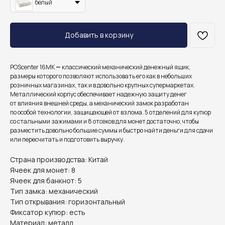
белый
Добавить в корзину
POScenter 16MK
—
классический механический денежный ящик,
размеры которого позволяют использовать его как в небольших
розничных магазинах, так и в довольно крупных супермаркетах.
Металлический корпус обеспечивает надежную защиту денег
от влияния внешней среды, а механический замок разработан
по особой технологии, защищающей от взлома. 5 отделений для купюр
со стальными зажимами и 8 отсеков для монет достаточно, чтобы
разместить довольно большие суммы и быстро найти деньги для сдачи
или пересчитать и подготовить выручку.
Страна производства: Китай
Ячеек для монет: 8
Ячеек для банкнот: 5
Тип замка: механический
Тип открывания: горизонтальный
Фиксатор купюр: есть
Материал: металл