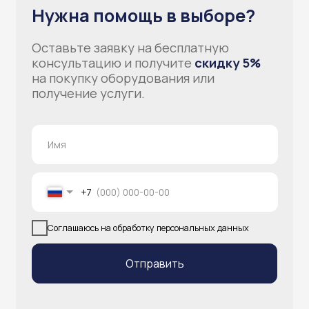
info@atlantisgr.ooo