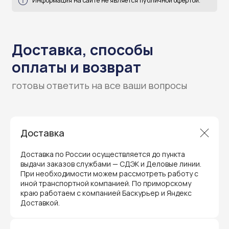
Доставка
Доставка по России осуществляется до пункта
Гарантия и поддержка
выдачи заказов службами — СДЭК и Деловые линии.
ремонт и сервис
При необходимости можем рассмотреть работу с
иной транспортной компанией. По приморскому
Мы предлагаем полный послепродажный
краю работаем с компанией Баскурьер и Яндекс
сервис для торгового оборудования,
Доставкой.
видеонаблюдения и онлайн-касс. Все
устройства, купленные у нас, покрываются
гарантией производителя и обслуживаются
через официальные сервисные центры