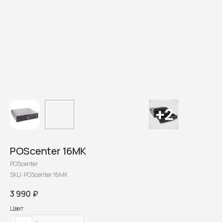
POScenter 16MK
POScenter
SKU:
POScenter 16MK
3 990
₽
Цвет