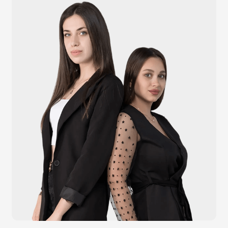
+7 (924) 004-32-01
Каталог
Видеонаблюдение
Штрихкодовое оборудование
Принтеры чеков и этикеток
Счётчики валюты
Денежные ящики
Антикражные ворота
Весовое оборудование
Онлайн-кассы
Терминалы самообслуживания
POS-моноблоки
POS-компьютеры
POS-мониторы
Меню