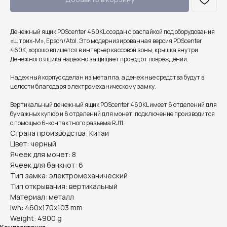
Денежный ящик POScenter 460KL создан с распайкой под оборудования
«Штрих-М», Epson/Atol. Это модернизированная версия POScenter
460K, хорошо впишется в интерьер кассовой зоны, крышка внутри
Денежного ящика надежно защищает провод от повреждений.
Надежный корпус сделан из металла, а денежные средства будут в
целости благодаря электромеханическому замку.
Вертикальный денежный ящик POScenter 460KL имеет 6 отделений для
бумажных купюр и 8 отделений для монет, подключение производится
с помощью 6-контактного разъема RJ11.
Страна производства: Китай
Цвет: черный
Ячеек для монет: 8
Ячеек для банкнот: 6
Тип замка: электромеханический
Тип открывания: вертикальный
Материал: металл
lwh: 460x170x103 mm
Weight: 4900 g