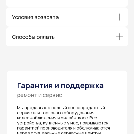
устройства, купленные у нас, покрываются
гарантией производителя и обслуживаются
через официальные сервисные центры
в Приморском крае.
Условия возврата
Вам не придется отправлять оборудование
и ждать длительное время — мы обеспечиваем
быструю и эффективную коммуникацию с АСЦ,
Способы оплаты
чтобы ваш бизнес работал без перебоев.