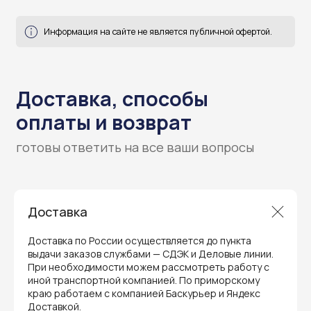
Доставка
Гарантия и поддержка
Доставка по России осуществляется до пункта
выдачи заказов службами — СДЭК и Деловые линии.
ремонт и сервис
При необходимости можем рассмотреть работу с
иной транспортной компанией. По приморскому
Мы предлагаем полный послепродажный
краю работаем с компанией Баскурьер и Яндекс
сервис для торгового оборудования,
Доставкой.
видеонаблюдения и онлайн-касс. Все