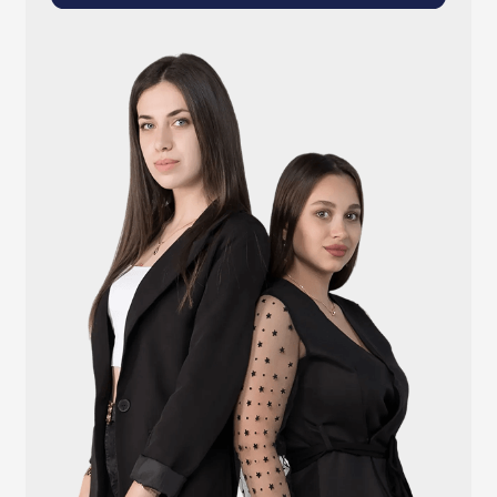
info@atlantisgr.ooo
+7 (924) 004-32-01
Каталог
Видеонаблюдение
Штрихкодовое оборудование
Принтеры чеков и этикеток
Счётчики валюты
Денежные ящики
Антикражные ворота
Весовое оборудование
Онлайн-кассы
Терминалы самообслуживания
POS-моноблоки
POS-компьютеры
POS-мониторы