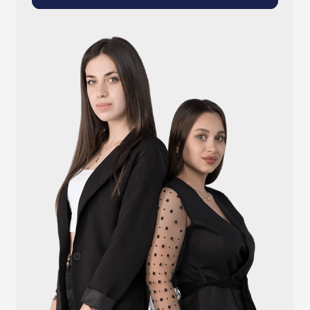
info@atlantisgr.ooo
+7 (924) 004-32-01
Каталог
Видеонаблюдение
Штрихкодовое оборудование
Принтеры чеков и этикеток
Счётчики валюты
Денежные ящики
Антикражные ворота
Весовое оборудование
Онлайн-кассы
Терминалы самообслуживания
POS-моноблоки
POS-компьютеры
POS-мониторы