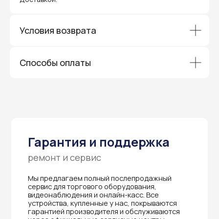
устройства, купленные у нас, покрываются
гарантией производителя и обслуживаются
через официальные сервисные центры
в Приморском крае.
Условия возврата
Вам не придется отправлять оборудование
и ждать длительное время — мы обеспечиваем
быструю и эффективную коммуникацию с АСЦ,
Способы оплаты
чтобы ваш бизнес работал без перебоев.