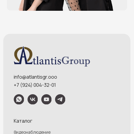
Меню
Услуги
О компании
Оплата и доставка
Контакты
Политика конфидециальности
Обращаем Ваше внимание на то, что данный интернет-сайт носит
исключительно информационный характер и ни при каких условиях
информационные материалы и цены, размещенные на сайте, не являются
публичной офертой, определяемой положениями Статей 435 и 437
Гражданского кодекса РФ. Ваш заказ, включая стоимость и наличие товара,
будет подтвержден нашим менеджером посредством телефонного звонка на
номер, указанный Вами при заказе.