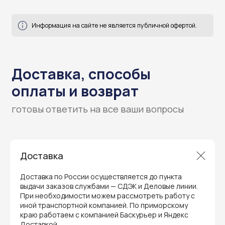
Доставка
Гарантия и поддержка
Доставка по России осуществляется до пункта
выдачи заказов службами — СДЭК и Деловые линии.
ремонт и сервис
При необходимости можем рассмотреть работу с
иной транспортной компанией. По приморскому
Мы предлагаем полный послепродажный
краю работаем с компанией Баскурьер и Яндекс
сервис для торгового оборудования,
Доставкой.
видеонаблюдения и онлайн-касс. Все