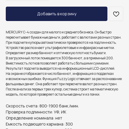
Добавить в корзину
MERCURY С-4 создан для малого и среднего бизнеса. Он быстро
пересчитывает бумажные деньги, работает с валютами разных стран.
При подсчете купюры автоматически проверяются на подлинность.
Устройство распознает ультрафиолетовые и инфракрасные метки.
Определяет размер банкнот и оптическую плотность бумаги.
В загрузочный лоток помещается 300 банкнот, а в приемный 200.
Вместимость лотков позволяет работать с большими суммами.
Результат подсчета выводится на информационный LCD-дисплей.
На экране отображается число банкнот, информация о подделках
и возможных ошибках. Функция Fuzzy Logic отвечает за распознавание
фальшивых денег. Она работает при пересчете валют разных стран.
После анализа первых трех купюр, система строит математическую
модель, по которой проверяет остальные деньги из пачки.
Скорость счета: 800-1900 банк./мин.
Проверка подлинности: УФ, ИК
Определение номинала: нет
Емкость подающего кармана: 300