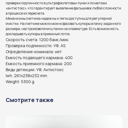
проверки подлинности в ультрафиолетовых лучах и по меткам
«антистокс», что гарантирует выявление фальшивок любой сложности
в процессе их пересчета.
Механизмы счетчика надежны и легко доступны для регулярной
очистки. На счетчике можно можно фасовать купюры в пачку заданного
размера, настроив величину пачки на клавиатуре. Есть возможность
докладывать купюры в приемный лоток.
Скорость счета: 1200 банк./мин.
Проверка подлинности: УФ, AS
Определение номинала: нет
Емкость подающего кармана: 400
Емкость приемного кармана: 200
Виды детекции: УФ, Антистокс
lwh: 261x238x232 mm
Weight: 5300 g
Смотрите также