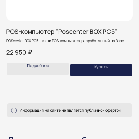
Информация на сайте не является публичной офертой.
Доставка, способы
POS-компьютер "Poscenter BOX PC5"
P
оплаты и возврат
POScenter BOX PC5 – мини POS-компьютер, разработанный на базе
Это
процессора Intel Celeron.
цен
готовы ответить на все ваши вопросы
₽
22 950
19
Подробнее
Купить