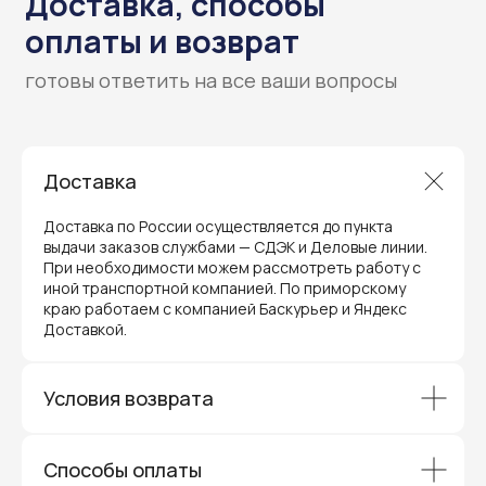
Гарантия и поддержка
Доставка
ремонт и сервис
Доставка по России осуществляется до пункта
выдачи заказов службами — СДЭК и Деловые линии.
Мы предлагаем полный послепродажный
При необходимости можем рассмотреть работу с
сервис для торгового оборудования,
видеонаблюдения и онлайн-касс. Все
иной транспортной компанией. По приморскому
устройства, купленные у нас, покрываются
краю работаем с компанией Баскурьер и Яндекс
гарантией производителя и обслуживаются
Доставкой.
через официальные сервисные центры
в Приморском крае.
Вам не придется отправлять оборудование
Условия возврата
и ждать длительное время — мы обеспечиваем
быструю и эффективную коммуникацию с АСЦ,
чтобы ваш бизнес работал без перебоев.
Способы оплаты