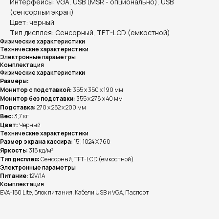
Интерфейсы: VGA, USB (MSR - опционально), USB
(сенсорный экран)
Цвет: черный
Тип дисплея: Сенсорный, TFT-LCD (емкостной)
Физические характеристики
Технические характеристики
Электронные параметры
Комплектация
Физические характеристики
Размеры:
Монитор с подставкой:
355 х 350 х 190 мм
Монитор без подставки:
355 х 278 х 40 мм
Подставка:
270 х 252 х 200 мм
Вес:
3,7 кг
Цвет:
Черный
Технические характеристики
Размер экрана кассира:
15", 1024 X 768
Яркость:
315 кд/м²
Тип дисплея:
Сенсорный, TFT-LCD (емкостной)
Электронные параметры
Питание:
12V/1A
Комплектация
EVA-150 Lite, Блок питания, Кабели USB и VGA, Паспорт