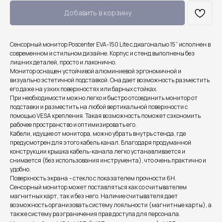
Добавить в корзину
Сенсорный монитор Poscenter EVA-150 Lite с диагональю 15” исполнен в
современном и стильном дизайне. Корпус и стенд выполнены без
лишних деталей, просто и лаконично.
Монитор оснащен устойчивой алюминиевой эргономичной и
визуально эстетичной подставкой. Она дает возможность разместить
его даже на узких поверхностях или барных стойках.
При необходимости можно легко и быстро отсоединить монитор от
подставки и разместить на любой вертикальной поверхности с
помощью VESA крепления. Такая возможность поможет сэкономить
рабочее пространство и оптимизировать его.
Кабели, идущие от монитора, можно убрать внутрь стенда, где
предусмотрен для этого кабель канал. Благодаря продуманной
конструкции крышка кабель-канала легко устанавливается и
снимается (без использования инструмента), что очень практично и
удобно.
Поверхность экрана – стекло с показателем прочности 6H.
Сенсорный монитор может поставляться как со считывателем
магнитных карт, так и без него. Наличие считывателя дает
возможность организовать систему лояльности (магнитные карты), а
также систему разграничения прав доступа для персонала.