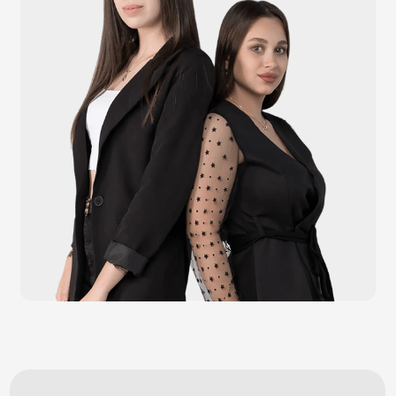
Видеонаблюдение
Штрихкодовое оборудование
Принтеры чеков и этикеток
Счётчики валюты
Денежные ящики
Антикражные ворота
Весовое оборудование
Онлайн-кассы
Терминалы самообслуживания
POS-моноблоки
POS-компьютеры
POS-мониторы
Меню
Услуги
О компании
Оплата и доставка
Контакты
Политика конфидециальности