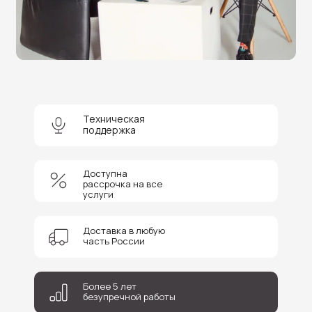
Нужна помощь в выборе?
Оставьте заявку на бесплатную
консультацию и получите
скидку 5%
на покупку оборудования или
получение услуги.
Техническая
поддержка
Доступна
рассрочка на все
услуги
+7
Соглашаюсь на обработку персональных данных
Доставка в любую
часть России
Отправить
Более 5 лет
безупречной работы