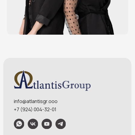
POS-моноблоки
POS-компьютеры
POS-мониторы
Меню
Услуги
О компании
Оплата и доставка
Контакты
Политика конфидециальности
Обращаем Ваше внимание на то, что данный интернет-сайт носит
исключительно информационный характер и ни при каких условиях
информационные материалы и цены, размещенные на сайте, не являются
публичной офертой, определяемой положениями Статей 435 и 437
Гражданского кодекса РФ. Ваш заказ, включая стоимость и наличие товара,
будет подтвержден нашим менеджером посредством телефонного звонка на
номер, указанный Вами при заказе.