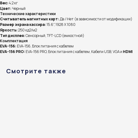
Вес:
4.2 кг
Цвет:
Черный
Технические характеристики
Считыватель магнитных карт:
Да / Нет (в зависимости от модификации)
Размер экрана кассира:
15.6", 1928 Х 1080
Яркость:
250 кд2/м2
Тип дисплея:
Сенсорный, TFT-LCD (емкостной)
Комплектация
EVA-156:
EVA-156, Блок питания с кабелем
EVA-156 PRO:
EVA-156 PRO, Блок питания с кабелем, Кабели USB, VGA и
HDMI
Смотрите также