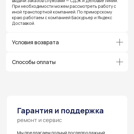
ремонт и сервис
выдачи заказов службами — СДЭК и Деловые линии.
При необходимости можем рассмотреть работу с
Мы предлагаем полный послепродажный
иной транспортной компанией. По приморскому
сервис для торгового оборудования,
краю работаем с компанией Баскурьер и Яндекс
видеонаблюдения и онлайн-касс. Все
Доставкой.
устройства, купленные у нас, покрываются
гарантией производителя и обслуживаются
через официальные сервисные центры
в Приморском крае.
Условия возврата
Вам не придется отправлять оборудование
и ждать длительное время — мы обеспечиваем
быструю и эффективную коммуникацию с АСЦ,
чтобы ваш бизнес работал без перебоев.
Способы оплаты