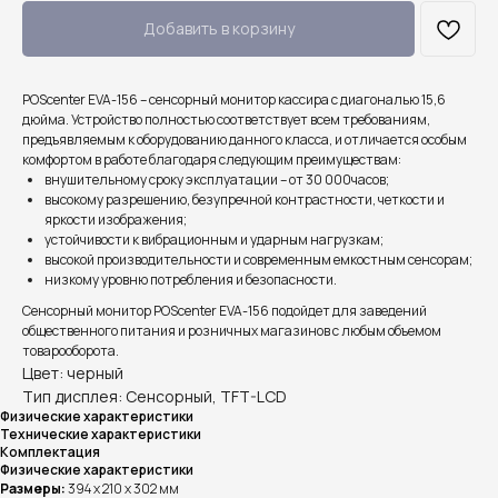
Добавить в корзину
POScenter EVA-156 – сенсорный монитор кассира с диагональю 15,6
дюйма. Устройство полностью соответствует всем требованиям,
предъявляемым к оборудованию данного класса, и отличается особым
комфортом в работе благодаря следующим преимуществам:
внушительному сроку эксплуатации – от 30 000часов;
высокому разрешению, безупречной контрастности, четкости и
яркости изображения;
устойчивости к вибрационным и ударным нагрузкам;
высокой производительности и современным емкостным сенсорам;
низкому уровню потребления и безопасности.
Сенсорный монитор POScenter EVA-156 подойдет для заведений
общественного питания и розничных магазинов с любым объемом
товарооборота.
Цвет: черный
Тип дисплея: Сенсорный, TFT-LCD
Физические характеристики
Технические характеристики
Комплектация
Физические характеристики
Размеры:
394 x 210 x 302 мм