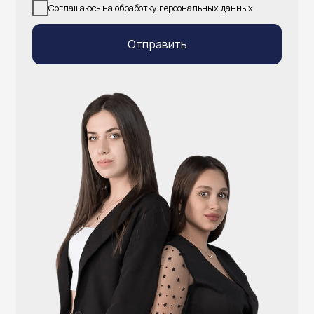
info@atlantisgr.ooo
+7 (924) 004-32-01
Каталог
Видеонаблюдение
Штрихкодовое оборудование
Принтеры чеков и этикеток
Счётчики валюты
Денежные ящики
Антикражные ворота
Весовое оборудование
Онлайн-кассы
Терминалы самообслуживания